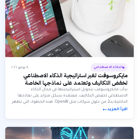
٨ يوليو ٢٠٢٦
الذكاء الاصطناعي
مايكروسوفت تغير استراتيجية الذكاء الاصطناعي
لخفض التكاليف وتعتمد على نماذجها الخاصة
بدأت مايكروسوفت بتحويل استراتيجيتها في مجال الذكاء
الاصطناعي لخفض التكاليف، معتمدة بشكل متزايد على نماذجها
الداخلية بدلاً من حلول شركات مثل OpenAI. هذه الخطوة، التي تظهر
بالفعل في برامج مثل Excel وWord، تعكس توجهاً صناعياً أوسع
اقرأ المزيد
نحو ترشيد الإنفاق على الذكاء الاصطناعي.