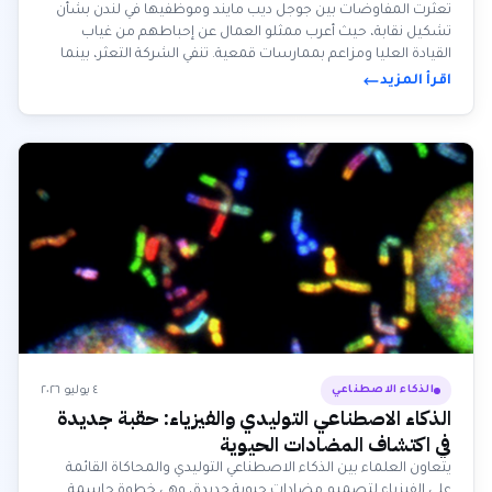
تعثرت المفاوضات بين جوجل ديب مايند وموظفيها في لندن بشأن
تشكيل نقابة، حيث أعرب ممثلو العمال عن إحباطهم من غياب
القيادة العليا ومزاعم بممارسات قمعية. تنفي الشركة التعثر، بينما
يشير الموظفون إلى المخاوف الأخلاقية بشأن عسكرة الذكاء
اقرأ المزيد
الاصطناعي كدافع رئيسي لحركتهم.
٤ يوليو ٢٠٢٦
الذكاء الاصطناعي
الذكاء الاصطناعي التوليدي والفيزياء: حقبة جديدة
في اكتشاف المضادات الحيوية
يتعاون العلماء بين الذكاء الاصطناعي التوليدي والمحاكاة القائمة
على الفيزياء لتصميم مضادات حيوية جديدة، وهي خطوة حاسمة