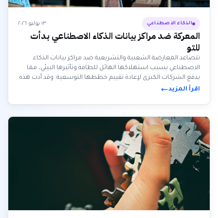
١٣ يوليو ٢٠٢٦
الذكاء الاصطناعي
المعركة ضد مراكز بيانات الذكاء الاصطناعي بدأت
للتو
تتصاعد المعارضة الشعبية والتشريعية ضد مراكز بيانات الذكاء
الاصطناعي بسبب استهلاكها الهائل للطاقة وتأثيرها البيئي، مما
يدفع الشركات الكبرى لإعادة تقييم خططها التوسعية. وقد أدت هذه
الاحتجاجات إلى إيقاف أو تأخير العديد من المشاريع الضخمة، بينما
اقرأ المزيد
يسعى المشرعون لسن قوانين لحماية المجتمعات والمستهلكين
من تداعياتها.