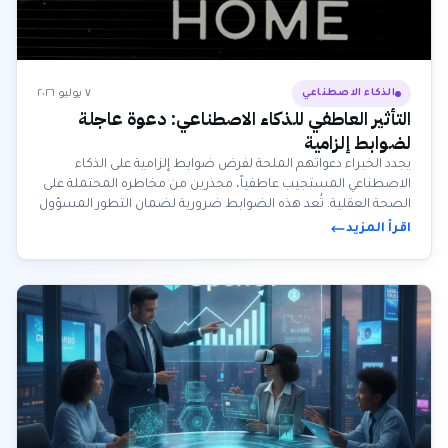
٧ يوليو ٢٠٢٦
الذكاء الاصطناعي
التأثير العاطفي للذكاء الاصطناعي: دعوة عاجلة
لضوابط إلزامية
يجدد الخبراء دعواتهم الملحة لفرض ضوابط إلزامية على الذكاء
الاصطناعي المستجيب عاطفياً، محذرين من مخاطره المحتملة على
الصحة العقلية. تُعد هذه الضوابط ضرورية لضمان التطور المسؤول
للذكاء الاصطناعي وحماية المجتمع.
اقرأ المزيد