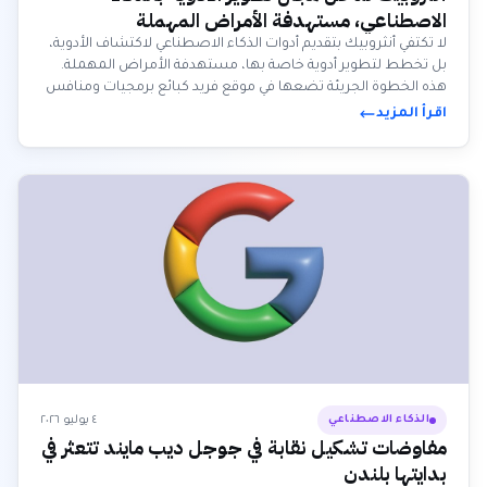
الاصطناعي، مستهدفة الأمراض المهملة
لا تكتفي أنثروبيك بتقديم أدوات الذكاء الاصطناعي لاكتشاف الأدوية،
بل تخطط لتطوير أدوية خاصة بها، مستهدفة الأمراض المهملة.
هذه الخطوة الجريئة تضعها في موقع فريد كبائع برمجيات ومنافس
محتمل، رغم أن الطريق أمام الأدوية المصممة بالذكاء الاصطناعي
اقرأ المزيد
للوصول إلى المرضى لا يزال طويلاً ومعقدًا.
٤ يوليو ٢٠٢٦
الذكاء الاصطناعي
مفاوضات تشكيل نقابة في جوجل ديب مايند تتعثر في
بدايتها بلندن