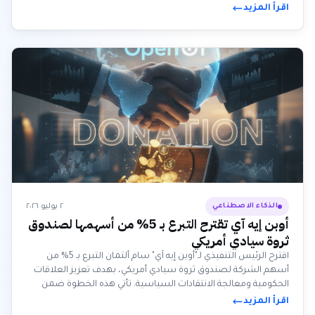
أنثروبيك الجاد بتسخير الذكاء الاصطناعي لرفاهية البشرية على المدى
اقرأ المزيد
الطويل، متحدية بذلك الشركات الرائدة في هذا المجال.
٢ يوليو ٢٠٢٦
الذكاء الاصطناعي
أوبن إيه آي تقترح التبرع بـ 5% من أسهمها لصندوق
ثروة سيادي أمريكي
اقترح الرئيس التنفيذي لـ"أوبن إيه آي" سام ألتمان التبرع بـ 5% من
أسهم الشركة لصندوق ثروة سيادي أمريكي، بهدف تعزيز العلاقات
الحكومية ومعالجة الانتقادات السياسية. تأتي هذه الخطوة ضمن
نقاش أوسع حول إضفاء الطابع الديمقراطي على الفوائد الاقتصادية
اقرأ المزيد
للذكاء الاصطناعي.