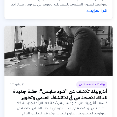
لمواجهة العدوى المقاومة للمضادات الحيوية التي قد تودي بحياة أكثر
من 8 ملايين شخص سنوياً بحلول عام 2050. يعد هذا النهج المبتكر
اقرأ المزيد
بتسريع اكتشاف الأدوية وتقليل التكاليف وزيادة معدلات النجاح.
٣ يوليو ٢٠٢٦
الذكاء الاصطناعي
أنثروبيك تكشف عن "كلود ساينس": حقبة جديدة
للذكاء الاصطناعي في الاكتشاف العلمي وتطوير
الأدوية
كشفت أنثروبيك عن "كلود ساينس"، منتجها الرائد الجديد للذكاء
الاصطناعي، والمصمم لإحداث ثورة في البحث العلمي، خاصة في
البيولوجيا الحاسوبية وتطوير الأدوية. يؤكد هذا الإطلاق التزام