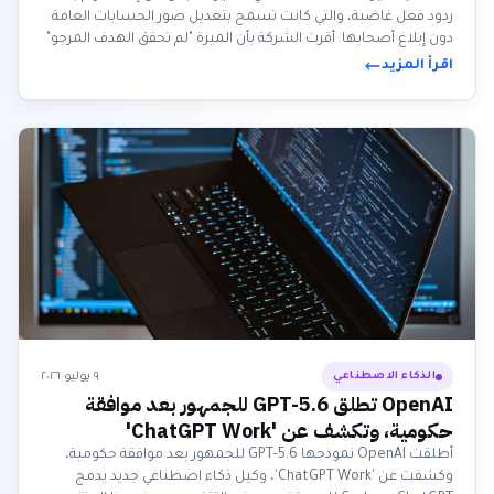
ردود فعل غاضبة، والتي كانت تسمح بتعديل صور الحسابات العامة
دون إبلاغ أصحابها. أقرت الشركة بأن الميزة "لم تحقق الهدف المرجو"
وتم سحبها فوراً.
اقرأ المزيد
٩ يوليو ٢٠٢٦
الذكاء الاصطناعي
OpenAI تطلق GPT-5.6 للجمهور بعد موافقة
حكومية، وتكشف عن 'ChatGPT Work'
أطلقت OpenAI نموذجها GPT-5.6 للجمهور بعد موافقة حكومية،
وكشفت عن 'ChatGPT Work'، وكيل ذكاء اصطناعي جديد يدمج