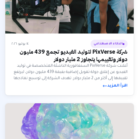
١٤ يوليو ٢٠٢٦
الذكاء الاصطناعي
شركة PixVerse لتوليد الفيديو تجمع 439 مليون
دولار وتقييمها يتجاوز 2 مليار دولار
أعلنت شركة PixVerse السنغافورية الناشئة المتخصصة في توليد
الفيديو عن إغلاق جولة تمويل إضافية بقيمة 439 مليون دولار، ليرتفع
تقييمها إلى أكثر من 2 مليار دولار. تهدف الشركة إلى توسيع نماذجها
العالمية والوصول إلى عملاء جدد عالمياً، مستفيدة من خبرتها
اقرأ المزيد
الفريدة في تصنيف البيانات.