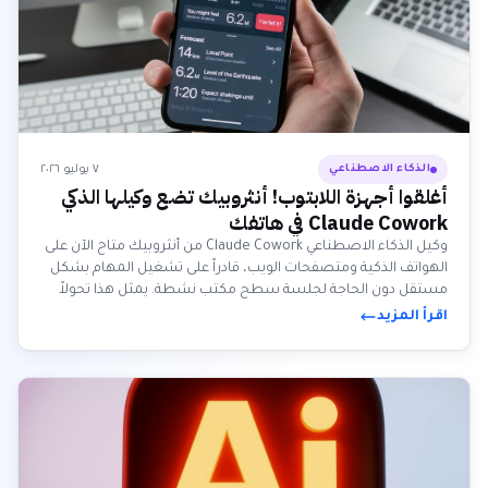
٧ يوليو ٢٠٢٦
الذكاء الاصطناعي
أغلقوا أجهزة اللابتوب! أنثروبيك تضع وكيلها الذكي
Claude Cowork في هاتفك
وكيل الذكاء الاصطناعي Claude Cowork من أنثروبيك متاح الآن على
الهواتف الذكية ومتصفحات الويب، قادراً على تشغيل المهام بشكل
مستقل دون الحاجة لجلسة سطح مكتب نشطة. يمثل هذا تحولاً
كبيراً نحو وكلاء الذكاء الاصطناعي المستقلين دائمي التشغيل
اقرأ المزيد
والتحكم عبر الهاتف المحمول، مما يعزز الإنتاجية والمرونة
للمستخدمين.