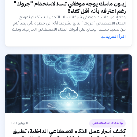
إيلون ماسك يوجه موظفي تسلا لاستخدام "جروك"
رغم اعترافه بأنه أقل كفاءة
وجه إيلون ماسك موظفي شركة تسلا بالتحول لاستخدام نموذج
الذكاء الاصطناعي "جروك" التابع لشركته xAI، في خطوة تأتي بعد أيام
من تحديد سقف الإنفاق على أدوات الذكاء الاصطناعي الخارجية، وذلك
رغم اعتراف ماسك نفسه بأن "جروك" لا يزال أقل كفاءة من
اقرأ المزيد
منافسيه.
١١ يوليو ٢٠٢٦
الذكاء الاصطناعي
كشف أسرار عمل الذكاء الاصطناعي الداخلية، تطبيق