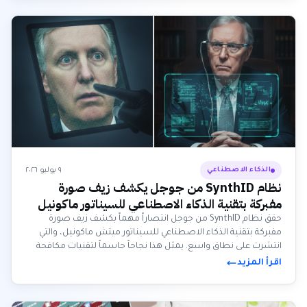
٩ يوليو ٢٠٢٦
الذكاء الاصطناعي
نظام SynthID من جوجل يكشف زيف صورة
مفبركة بتقنية الذكاء الاصطناعي للسيناتور ماكونيل
حقق نظام SynthID من جوجل انتصاراً مهماً بكشف زيف صورة
مفبركة بتقنية الذكاء الاصطناعي للسيناتور ميتش ماكونيل، والتي
انتشرت على نطاق واسع. يمثل هذا نجاحاً حاسماً لتقنيات مكافحة
التزييف العميق، ويبرهن على فعالية العلامات المائية غير المرئية في
اقرأ المزيد
تحديد المحتوى الاصطناعي.