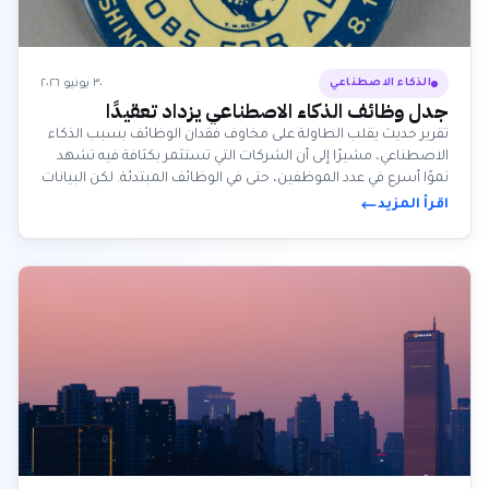
٣٠ يونيو ٢٠٢٦
الذكاء الاصطناعي
جدل وظائف الذكاء الاصطناعي يزداد تعقيدًا
تقرير حديث يقلب الطاولة على مخاوف فقدان الوظائف بسبب الذكاء
الاصطناعي، مشيرًا إلى أن الشركات التي تستثمر بكثافة فيه تشهد
نموًا أسرع في عدد الموظفين، حتى في الوظائف المبتدئة. لكن البيانات
تميل بشدة نحو الشركات التكنولوجية المتقدمة، مما يعقد الصورة
اقرأ المزيد
العامة لسوق العمل.