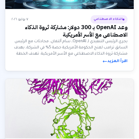
٧ يوليو ٢٠٢٦
الذكاء الاصطناعي
وعد OpenAI بـ 300 دولار: مشاركة ثروة الذكاء
الاصطناعي مع الأسر الأمريكية
يجري الرئيس التنفيذي لـ OpenAI، سام ألتمان، محادثات مع الرئيس
السابق ترامب لمنح الحكومة الأمريكية حصة 5% في الشركة، بهدف
مشاركة ثروة الذكاء الاصطناعي مع الأسر الأمريكية. تهدف الخطة
لتعويض المبدعين وتوفير شبكة أمان ضد تأثير الذكاء الاصطناعي
اقرأ المزيد
على سوق العمل.