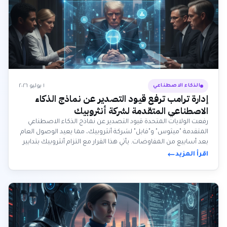
١ يوليو ٢٠٢٦
الذكاء الاصطناعي
إدارة ترامب ترفع قيود التصدير عن نماذج الذكاء
الاصطناعي المتقدمة لشركة أنثروبيك
رفعت الولايات المتحدة قيود التصدير عن نماذج الذكاء الاصطناعي
المتقدمة "ميثوس" و"فابل" لشركة أنثروبيك، مما يعيد الوصول العام
بعد أسابيع من المفاوضات. يأتي هذا القرار مع التزام أنثروبيك بتدابير
أمنية معززة وفي ظل المنافسة العالمية المتزايدة من شركات الذكاء
اقرأ المزيد
الاصطناعي الآسيوية.