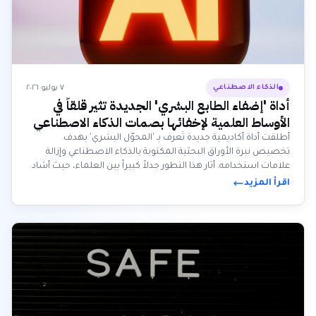
٧ يوليو ٢٠٢٦
الذكاء الاصطناعي
أداة 'إضفاء الطابع البشري' الجديدة تثير قلقاً في
الأوساط العلمية لإخفائها بصمات الذكاء الاصطناعي
أُطلقت أداة أكاديمية جديدة تُعرف بـ 'المحوّل البشري' بهدف
تخصيص نبرة الأوراق البحثية المكتوبة بالذكاء الاصطناعي وإزالة
علامات استخدامه. أثار هذا التطور جدلاً كبيراً بين العلماء، حيث أشاد
البعض بفوائدها بينما أعرب آخرون عن قلقهم العميق بشأن تداعياتها
اقرأ المزيد
على النزاهة الأكاديمية.