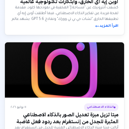
أوبن إيه آي الخارق، وابتكارات تكنولوجية عالمية
كشفت أنثروبيك عن "مساحة J" المخفية في نموذجها كلود، مقدمة
لمحة فريدة عن تفكير الذكاء الاصطناعي، فيما أطلقت أوبن إيه آي
تطبيقها الخارق "تشات جي بي تي وورك" ونماذج GPT 5.6. يشهد عالم
التكنولوجيا أيضاً إنجازات مثل جراحات الروبوتات وتطورات مالية
اقرأ المزيد
كبرى.
١١ يوليو ٢٠٢٦
الذكاء الاصطناعي
ميتا تزيل ميزة تعديل الصور بالذكاء الاصطناعي
المثيرة للجدل من إنستغرام بعد ردود فعل غاضبة
أزالت ميتا ميزة الذكاء الاصطناعي المثيرة للجدل من إنستغرام بعد