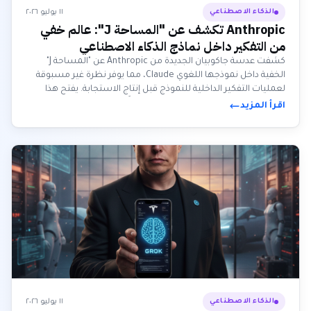
١١ يوليو ٢٠٢٦
الذكاء الاصطناعي
Anthropic تكشف عن "المساحة J": عالم خفي
من التفكير داخل نماذج الذكاء الاصطناعي
كشفت عدسة جاكوبيان الجديدة من Anthropic عن "المساحة J"
الخفية داخل نموذجها اللغوي Claude، مما يوفر نظرة غير مسبوقة
لعمليات التفكير الداخلية للنموذج قبل إنتاج الاستجابة. يفتح هذا
الاختراق في قابلية التفسير الميكانيكي آفاقًا جديدة لفهم الذكاء
اقرأ المزيد
الاصطناعي المتقدم والتحكم فيه.
١١ يوليو ٢٠٢٦
الذكاء الاصطناعي