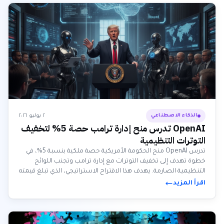
٢ يوليو ٢٠٢٦
الذكاء الاصطناعي
OpenAI تدرس منح إدارة ترامب حصة 5% لتخفيف
التوترات التنظيمية
تدرس OpenAI منح الحكومة الأمريكية حصة ملكية بنسبة 5%، في
خطوة تهدف إلى تخفيف التوترات مع إدارة ترامب وتجنب اللوائح
التنظيمية الصارمة. يهدف هذا الاقتراح الاستراتيجي، الذي تبلغ قيمته
حوالي 42.6 مليار دولار، إلى إشراك الجمهور في مكاسب الذكاء
اقرأ المزيد
الاصطناعي.