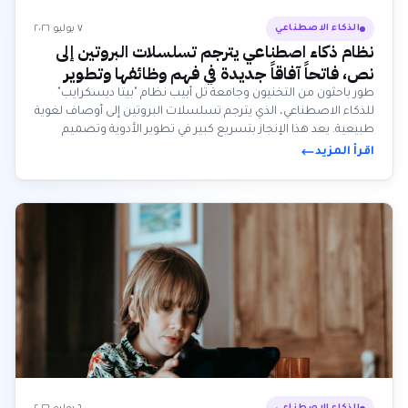
٧ يوليو ٢٠٢٦
الذكاء الاصطناعي
نظام ذكاء اصطناعي يترجم تسلسلات البروتين إلى
نص، فاتحاً آفاقاً جديدة في فهم وظائفها وتطوير
الأدوية وتصميم المواد
طور باحثون من التخنيون وجامعة تل أبيب نظام "بيتا ديسكرايب"
للذكاء الاصطناعي، الذي يترجم تسلسلات البروتين إلى أوصاف لغوية
طبيعية. يعد هذا الإنجاز بتسريع كبير في تطوير الأدوية وتصميم
المواد من خلال الكشف عن وظائف البروتينات المجهولة.
اقرأ المزيد