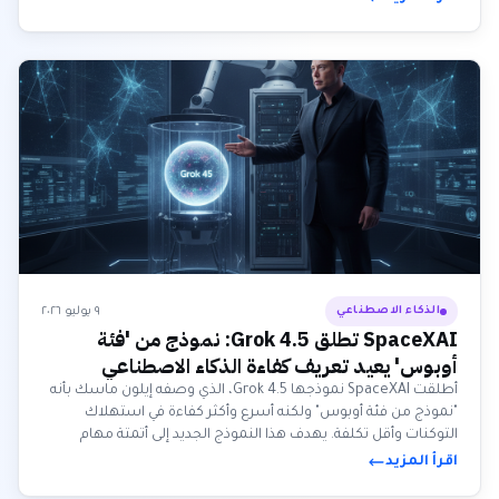
البرمجيات.
٩ يوليو ٢٠٢٦
الذكاء الاصطناعي
SpaceXAI تطلق Grok 4.5: نموذج من 'فئة
أوبوس' يعيد تعريف كفاءة الذكاء الاصطناعي
أطلقت SpaceXAI نموذجها Grok 4.5، الذي وصفه إيلون ماسك بأنه
"نموذج من فئة أوبوس" ولكنه أسرع وأكثر كفاءة في استهلاك
التوكنات وأقل تكلفة. يهدف هذا النموذج الجديد إلى أتمتة مهام
معقدة بكفاءة مضاعفة في استهلاك التوكنات مقارنة بنماذج الذكاء
اقرأ المزيد
الاصطناعي الرائدة الأخرى.