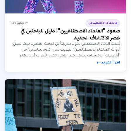
١٣ يوليو ٢٠٢٦
الذكاء الاصطناعي
صعود "العلماء الاصطناعيين": دليل للباحثين في
عصر الاكتشاف الجديد
يُحدث الذكاء الاصطناعي تحولاً سريعاً في البحث العلمي، حيث تسرّع
أدوات "العلماء الاصطناعيين" الجديدة مثل "كلود ساينس" من
"أنثروبيك" الاكتشاف بشكل كبير. يمكن لهذه الأدوات أداء مهام
معقدة، مثل تحليل الجينوم، في دقائق، مما يحرر الباحثين البشر
اقرأ المزيد
للتركيز على التفكير النقدي والابتكار.