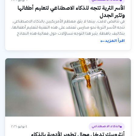
٦ يوليو ٢٠٢٦
الذكاء الاصطناعي
الأسر الثرية تتجه للذكاء الاصطناعي لتعليم أطفالها
وتثير الجدل
في تناقض لافت، بينما لا يثق معظم الأمريكيين بالذكاء الاصطناعي،
تتجه الأسر الثرية نحو مدارس تعتمد على هذه التقنية لتعليم أطفالها،
بتكاليف باهظة. يثير هذا التوجه تساؤلات حول فعالية هذه النماذج
التعليمية الجديدة، وتأثيرها على تنمية التفكير النقدي، واستبعادها
اقرأ المزيد
المتعمد لقضايا اجتماعية حيوية من المناهج الدراسية.
٤ يوليو ٢٠٢٦
الذكاء الاصطناعي
أنثروبيك تدخل مجال تطوير الأدوية بالذكاء