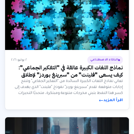
٢ يوليو ٢٠٢٦
الذكاء الاصطناعي
نماذج اللغات الكبيرة عالقة في "التفكير الجماعي":
كيف يسعى "فلينت" من "سبرينغ بوردز" لإطلاق
العنان للإبداع الاصطناعي الحقيقي
تعاني نماذج اللغات الكبيرة السائدة من "التفكير الجماعي" وتنتج
إجابات متوقعة. تقدم "سبرينغ بوردز" نموذج "فلينت" الذي يهدف إلى
كسر هذا النمط بتبني مخرجات متنوعة ومبتكرة، متحديًا التحيزات
المتأصلة في الذكاء الاصطناعي.
اقرأ المزيد