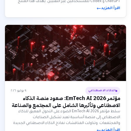
ChatGPT و Codex للمستخدمين غير التقنيين. يهدف هذا المنتج
الجديد إلى تبسيط المهام المهنية من خلال التكامل مع التطبيقات
اقرأ المزيد
المختلفة وإنشاء محتوى متنوع.
٩ يوليو ٢٠٢٦
الذكاء الاصطناعي
مؤتمر EmTech AI 2026: صعود منصة الذكاء
الاصطناعي وتأثيرها الشامل على المجتمع والصناعة
سلط مؤتمر EmTech AI 2026 الضوء على التحول العميق للذكاء
الاصطناعي إلى منصة أساسية تعيد تشكيل الصناعات
والمجتمعات. وتناولت المناقشات نماذج الذكاء الاصطناعي الجديدة
وتأثيرها على سوق العمل، وصولاً إلى التطورات في زرع الدماغ وتطوير
اقرأ المزيد