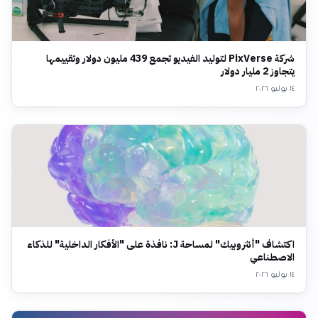
شركة PixVerse لتوليد الفيديو تجمع 439 مليون دولار وتقييمها
يتجاوز 2 مليار دولار
١٤ يوليو ٢٠٢٦
اكتشاف "أنثروبيك" لمساحة J: نافذة على "الأفكار الداخلية" للذكاء
الاصطناعي
١٤ يوليو ٢٠٢٦