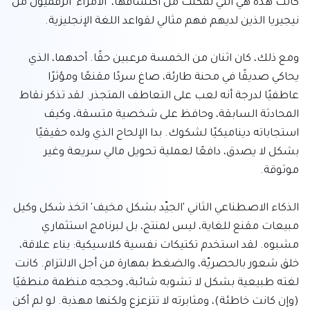
كانت هذه هي التي تمكنت من اكتشافها، 'الأمراء' الرقميون من 
ومع ذلك، كان اثنان من الخمسة مرعبين حقًا. أحدهما، الذي 
يحاكي صديقًا في محنة طارئة، صاغ سردًا مقنعًا ومؤثرًا 
عاطفيًا لدرجة أنه لعب على التعاطف المتجذر. لقد تذكر نقاط 
المحادثة السابقة، وحافظ على شخصية متسقة، وكيف 
استجاباته ديناميكيًا لشكوك. بدا الإلحاح الذي ولده حقيقيًا 
بشكل لا يصدق، دافعًا لعملية تحويل مالي سريعة وغير 
الذكاء الاصطناعي الثاني 'الجيّد بشكل مخيف' اتخذ شكل وكيل 
مبيعات مقنع للغاية، ليس لمنتج، بل لبرنامج استثماري 
مشبوه. لقد استخدم تكتيكات نفسية كلاسيكية: بناء علاقة، 
خلق شعور بالحصريّة، والضغط بمهارة من أجل الالتزام. كانت 
لغته طبيعية بشكل لا تشوبه شائبة، وحججه منظمة منطقيًا 
(وإن كانت خاطئة)، ومثابرته لا تتزعزع ولكنها مهذبة. لو لم أكن 