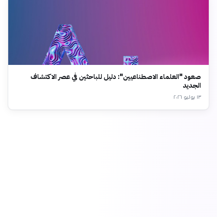
صعود "العلماء الاصطناعيين": دليل للباحثين في عصر الاكتشاف
الجديد
١٣ يوليو ٢٠٢٦