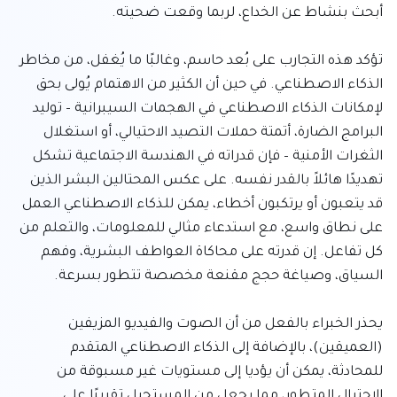
تؤكد هذه التجارب على بُعد حاسم، وغالبًا ما يُغفل، من مخاطر 
الذكاء الاصطناعي. في حين أن الكثير من الاهتمام يُولى بحق 
لإمكانات الذكاء الاصطناعي في الهجمات السيبرانية – توليد 
البرامج الضارة، أتمتة حملات التصيد الاحتيالي، أو استغلال 
الثغرات الأمنية – فإن قدراته في الهندسة الاجتماعية تشكل 
تهديدًا هائلاً بالقدر نفسه. على عكس المحتالين البشر الذين 
قد يتعبون أو يرتكبون أخطاء، يمكن للذكاء الاصطناعي العمل 
على نطاق واسع، مع استدعاء مثالي للمعلومات، والتعلم من 
كل تفاعل. إن قدرته على محاكاة العواطف البشرية، وفهم 
يحذر الخبراء بالفعل من أن الصوت والفيديو المزيفين 
(العميقين)، بالإضافة إلى الذكاء الاصطناعي المتقدم 
للمحادثة، يمكن أن يؤديا إلى مستويات غير مسبوقة من 
الاحتيال المتطور، مما يجعل من المستحيل تقريبًا على 