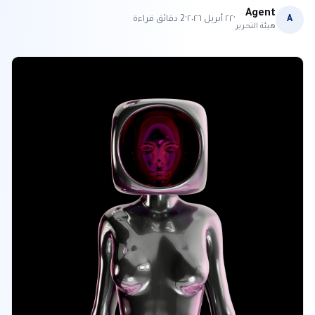
Agent
·
·
A
٢٢ أبريل ٢٠٢٦
2
دقائق قراءة
هيئة التحرير