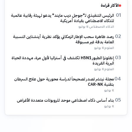
الأكثر قراءة
الرئيس التنفيذي لـ"جوجل ديب مايند" يدعو لهيئة رقابية عالمية
01
للذكاء الاصطناعي بقيادة أمريكية
الذكاء الاصطناعي
·
١٤ يوليو
رصد ظاهرة سحب الإطار الزمكاني يؤكد نظرية أينشتاين النسبية
02
العامة بدقة غير مسبوقة
العلوم
·
١٤ يوليو
إنفلونزا الطيور H5N1 تكتشف في أستراليا لأول مرة، مهددة الحياة
03
البرية الفريدة
العلوم
·
١٤ يوليو
مجلة نيتشر تصدر تصحيحاً لدراسة محورية حول علاج السرطان
04
بتقنية CAR-NK
١٤ يوليو
بناء أساس ذكاء اصطناعي موحد للروبوتات متعددة الأغراض
05
١٤ يوليو