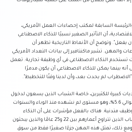
الحالية اضطرابًا وظيفيًا مفاجئًا في السنوات القادمة، إلا أنها تلقي بظلال من الشك على حتمية سيناريوهات 
تؤكد إريكا ماكنتافير، خبيرة اقتصاديات العمل البارزة والرئيسة السابقة لمكتب إحصاءات العمل الأمريكي، 
والزميلة حاليًا في معهد ستانفورد لأبحاث السياسة الاقتصادية، أن التأثير الصغير نسبيًا للذكاء الاصطناعي 
على سوق العمل اليوم "يفاجئ الكثيرين، لكن لا ينبغي أن يفعل". وتوضح أن الأنماط التاريخية تظهر أن 
الابتكارات تستغرق وقتًا طويلاً لتتغلغل وتحول الصناعات والمهن. تشير ماكنتافير إلى بيانات التعداد الأمريكي 
التي توضح أن شركة واحدة فقط من كل خمس شركات تستخدم الذكاء الاصطناعي في أي وظيفة تجارية. تعمل 
هذه البيانات بمثابة "فحص واقعي" حيوي، مما يشير إلى أنه بينما يمكن للذكاء الاصطناعي أن يكون مدمرًا 
من المهم الإقرار بأن سوق العمل الأمريكي يواجه تحديات كبيرة للكثيرين، خاصة الشباب الذين يسعون لدخول 
سوق العمل. تبلغ معدلات البطالة للخريجين الجدد حوالي 5.6%، وهو مستوى لم نشهده منذ الوباء والسنوات 
التي تلت ركود عام 2008 مباشرة، مع بقاء معدلات التوظيف متدنية. هناك بالفعل مؤشرات على أن الذكاء 
الاصطناعي يساهم في الصعوبات التي يواجهها الشباب الذين تتراوح أعمارهم بين 22 و25 عامًا والذين يبحثون 
عن وظائف في مجالات محددة مثل تطوير البرمجيات. ومع ذلك، تمثل هذه المهن جزءًا صغيرًا فقط من سوق 