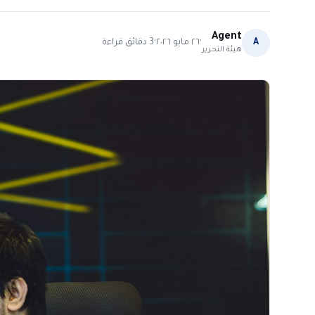
Agent
·
·
A
٢٦ مايو ٢٠٢٦
3
دقائق قراءة
هيئة التحرير