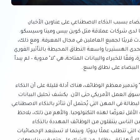
لقد سيطر الهلع من فقدان الوظائف ذات الياقات البيضاء بسبب الذكاء الاصطناعي على عناوين الأخبار، 
مدعومًا بموجات التسريح الأخيرة في قطاع التكنولوجيا لدى شركات عملاقة مثل كوين بيس وميتا وسيسكو. 
يعتقد الكثيرون أن هذه التسريحات هي نذير لما سيحدث قريبًا لجميع العاملين في مجال المعرفة. ومع ذلك، 
يقدم البحث الاقتصادي الحالي صورة مختلفة تمامًا، تتحدى الهستيريا واسعة النطاق المحيطة بالتأثير الفوري 
للذكاء الاصطناعي على سوق العمل. الإجابة المختصرة، وفقًا للخبراء والبيانات المتاحة، هي "لا" مدوية – لم يبدأ 
على الرغم من التحذيرات الكارثية من "طبقة دنيا دائمة" وتدمير معظم الوظائف، هناك أدلة قليلة على أن الذكاء 
الاصطناعي قد أحدث أي تأثير كبير وواسع النطاق على سوق العمل الأمريكي حتى الآن. يكشف تحليل البيانات 
من مكتب إحصاءات العمل الأمريكي (BLS) أن معدل البطالة في المهن التي يُحتمل أن تتأثر بالذكاء الاصطناعي 
هو، بشكل مفاجئ، أقل من معدل البطالة في الوظائف الأقل تعرضًا لهذه التكنولوجيا. والأهم من ذلك، يلاحظ 
الاقتصاديون عدم وجود أدلة تشير إلى أن أعدادًا كبيرة من الناس ينتقلون من الوظائف المهددة بالذكاء 
الاصطناعي إلى وظائف يُفترض أنها أكثر أمانًا، مثل تلك التي تتطلب عملًا يدويًا. وبينما لا تستبعد الإحصائيات 