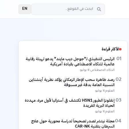
EN
الأكثر قراءة
الرئيس التنفيذي لـ"جوجل ديب مايند" يدعو لهيئة رقابية
01
عالمية للذكاء الاصطناعي بقيادة أمريكية
الذكاء الاصطناعي
·
١٤ يوليو
رصد ظاهرة سحب الإطار الزمكاني يؤكد نظرية أينشتاين
02
النسبية العامة بدقة غير مسبوقة
العلوم
·
١٤ يوليو
إنفلونزا الطيور H5N1 تكتشف في أستراليا لأول مرة، مهددة
03
الحياة البرية الفريدة
العلوم
·
١٤ يوليو
مجلة نيتشر تصدر تصحيحاً لدراسة محورية حول علاج
04
السرطان بتقنية CAR-NK