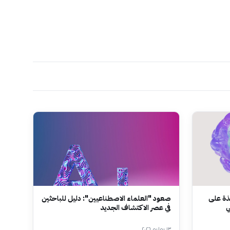
يك" لمساحة J: نافذة على
صعود "العلماء الاصطناعيين": دليل للباحثين
ي
في عصر الاكتشاف الجديد
١٣ يوليو ٢٠٢٦