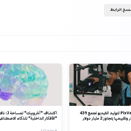
سخ الرابط
شركة PixVerse لتوليد الفيديو تجمع 439
اكتشاف "أنثروب
يمها يتجاوز 2 مليار دولار
"الأفكار الداخلية" للذكاء الاصطناع
١٤ يوليو ٢٠٢٦