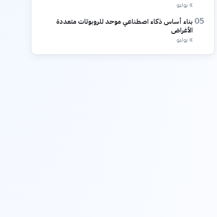
١٤ يوليو
بناء أساس ذكاء اصطناعي موحد للروبوتات متعددة
05
الأغراض
١٤ يوليو