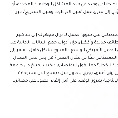
العمل الإجمالي. ولا يزال مدى إلقاء اللوم على الذكاء الاصطناعي وحده في هذه المشاكل الوظيفية المحددة، أو 
ما إذا كانت مجرد أعراض لقوى اقتصادية كلية أوسع تؤدي إلى سوق عمل "قليل التوظيف وقليل التسريح"، غير 
الحقيقة الصادقة هي أن الآثار طويلة المدى للذكاء الاصطناعي على سوق العمل لا تزال مجهولة إلى حد كبير. 
بينما يتنبأ البعض بثقة بنهاية العمل ويتوقع آخرون وظائف جديدة وأفضل، فإن أدوات جمع البيانات الحالية غير 
كافية لتفسير كيفية تأثير الذكاء الاصطناعي على سوق العمل الأمريكي الواسع والمتنوع بشكل كامل. نفتقر إلى 
إجابات شاملة لأسئلة أساسية: كيف يُستخدم الذكاء الاصطناعي حقًا في مكان العمل؟ هل يحل محل العمال 
أم يعزز إنتاجيتهم؟ ما هي المهارات والمهن الأكثر عرضة للخطر؟ كما يقول الاقتصادي ديفيد ديمينغ من جامعة 
هارفارد ببراعة: "نحن نوعًا ما نطير عميانًا". للحصول على رؤى أعمق، يجري باحثون مثل ديمينغ الآن مسوحات 
دقيقة، لتتبع استخدام الذكاء الاصطناعي وتأثيره على الإنتاجية بمرور الوقت، على أمل إلقاء الضوء على مصائرنا 