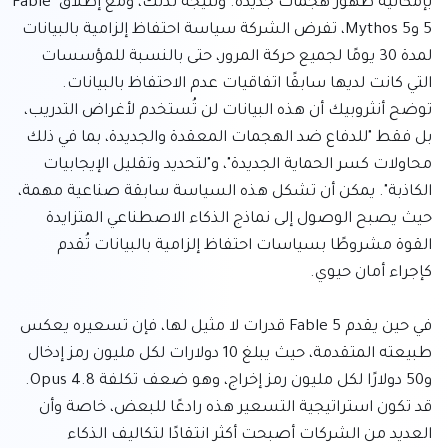
بإمكانية ظهور هجمات جديدة. ونتيجة لذلك، ومع إطلاق Fable 
5 وMythos 5، تفرض الشركة سياسة احتفاظ إلزامية بالبيانات 
لمدة 30 يومًا لجميع حركة المرور، حتى بالنسبة للمؤسسات 
التي كانت لديها سابقًا اتفاقيات عدم الاحتفاظ بالبيانات. 
توضح أنثروبيك أن هذه البيانات لن تُستخدم لأغراض التدريب، 
بل فقط "للدفاع ضد الهجمات المعقدة والجديدة، بما في ذلك 
محاولات كسر الحماية الجديدة"، و"لتحديد وتقليل الإيجابيات 
الكاذبة". يمكن أن تشكل هذه السياسة سابقة صناعية مهمة، 
حيث يصبح الوصول إلى نماذج الذكاء الاصطناعي المتزايدة 
القوة مشروطًا بسياسات احتفاظ إلزامية بالبيانات تُقدم 
في حين يقدم Fable 5 قدرات لا مثيل لها، فإن تسعيره يعكس 
طبيعته المتقدمة، حيث يبلغ 10 دولارات لكل مليون رمز إدخال 
و50 دولارًا لكل مليون رمز إخراج، وهو ضعف تكلفة Opus 4.8. 
قد تكون استراتيجية التسعير هذه رادعًا للبعض، خاصة وأن 
العديد من الشركات أصبحت أكثر انتقادًا لتكاليف الذكاء 