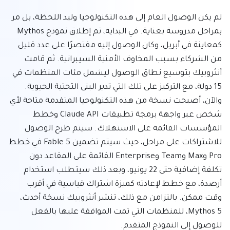
لم يكن الوصول العام إلى هذه التكنولوجيا وليد اللحظة، بل مر 
بمراحل مدروسة بعناية. في البداية، تم إطلاق نموذج Mythos 
كمعاينة في أبريل، وكان الوصول إليه مقتصرًا على عدد قليل 
من الشركاء بسبب المخاوف الأمنية السيبرانية. ثم قامت 
أنثروبيك بتوسيع نطاق الوصول ليشمل مئات المنظمات في 
15 دولة، مع التركيز على تلك التي تدير البنى التحتية الحيوية. 
والآن، أصبحت نسخة من هذه التكنولوجيا المتقدمة متاحة لأي 
شخص عبر واجهة برمجة تطبيقات Claude API وخطط 
المؤسسات القائمة على الاستهلاك. سيتم طرح الوصول 
للاشتراكات على مراحل، حيث سيتم تضمين Fable 5 في خطط 
Pro وMax وTeam وEnterprise القائمة على المقاعد دون 
تكلفة إضافية حتى 22 يونيو، وبعد ذلك سيتطلب استخدام 
أرصدة، مع خطط لإعادته كميزة اشتراك قياسية في أقرب 
وقت ممكن. بالتزامن مع ذلك، تنشر أنثروبيك نسخة أحدث، 
Mythos 5، للمنظمات التي تمت الموافقة عليها بالفعل 