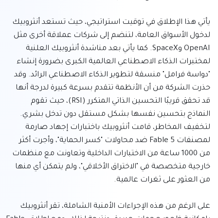
يأتي هذا الإطلاق في توقيت استراتيجي، حيث تستعد أنثروبيك 
لدخول الأسواق العامة، لتنضم إلى شركات عملاقة أخرى مثل 
OpenAI وSpaceX. كما يأتي بعد مناشدة أنثروبيك العلنية 
لمختبرات الذكاء الاصطناعي العالمية الكبرى بضرورة إنشاء 
"دواسة فرامل" منسقة لتطوير الذكاء الاصطناعي الرائد. وقد 
حذرت الشركة من أن الأنظمة تتقدم بسرعة كبيرة لدرجة أنها 
قد تحقق قريبًا التحسين الذاتي المتكرر (RSI)، حيث تقوم 
النماذج بتحسين نفسها بشكل مستقل دون تدخل بشري. 
لتخفيف المخاطر، قامت أنثروبيك باختبارات إجهاد صارمة 
لمصنفات Fable 5 ضد محاولات "كسر الحماية"، وأجرت أكثر 
من 1000 ساعة من الاختبارات الداخلية وتعاونت مع منظمات 
خارجية متخصصة في "الاختراق الأخلاقي"، ولم يتمكن أي منها 
على الرغم من هذه الإجراءات الأمنية الشاملة، تقر أنثروبيك 