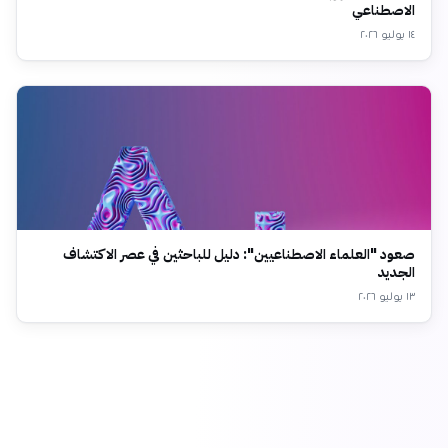
الاصطناعي
١٤ يوليو ٢٠٢٦
صعود "العلماء الاصطناعيين": دليل للباحثين في عصر الاكتشاف
الجديد
١٣ يوليو ٢٠٢٦