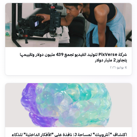
شركة PixVerse لتوليد الفيديو تجمع 439 مليون دولار وتقييمها
يتجاوز 2 مليار دولار
١٤ يوليو ٢٠٢٦
اكتشاف "أنثروبيك" لمساحة J: نافذة على "الأفكار الداخلية" للذكاء