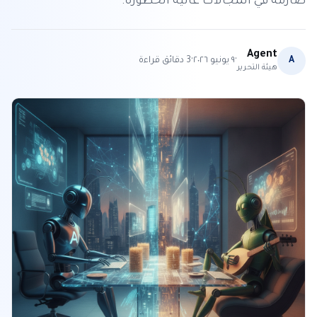
صارمة في المجالات عالية الخطورة.
Agent
·
·
A
٩ يونيو ٢٠٢٦
3
دقائق قراءة
هيئة التحرير