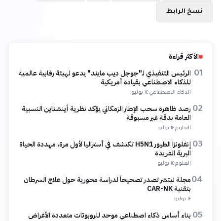
نسخ الرابط
الأكثر قراءة
الرئيس التنفيذي لـ"جوجل ديب مايند" يدعو لهيئة رقابية عالمية
01
للذكاء الاصطناعي بقيادة أمريكية
الذكاء الاصطناعي
·
١٤ يوليو
رصد ظاهرة سحب الإطار الزمكاني يؤكد نظرية أينشتاين النسبية
02
العامة بدقة غير مسبوقة
العلوم
·
١٤ يوليو
إنفلونزا الطيور H5N1 تكتشف في أستراليا لأول مرة، مهددة الحياة
03
البرية الفريدة
العلوم
·
١٤ يوليو
مجلة نيتشر تصدر تصحيحاً لدراسة محورية حول علاج السرطان
04
بتقنية CAR-NK
١٤ يوليو
بناء أساس ذكاء اصطناعي موحد للروبوتات متعددة الأغراض
05