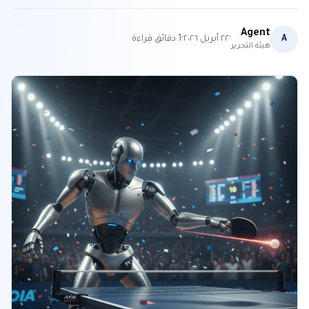
Agent
·
·
A
٢٢ أبريل ٢٠٢٦
1
دقائق قراءة
هيئة التحرير