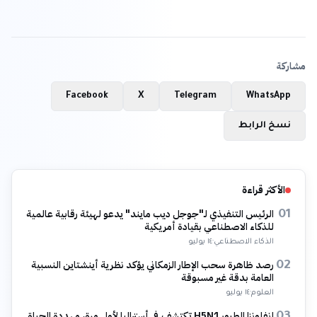
مشاركة
Facebook
X
Telegram
WhatsApp
نسخ الرابط
الأكثر قراءة
الرئيس التنفيذي لـ"جوجل ديب مايند" يدعو لهيئة رقابية عالمية
01
للذكاء الاصطناعي بقيادة أمريكية
الذكاء الاصطناعي
·
١٤ يوليو
رصد ظاهرة سحب الإطار الزمكاني يؤكد نظرية أينشتاين النسبية
02
العامة بدقة غير مسبوقة
العلوم
·
١٤ يوليو
إنفلونزا الطيور H5N1 تكتشف في أستراليا لأول مرة، مهددة الحياة