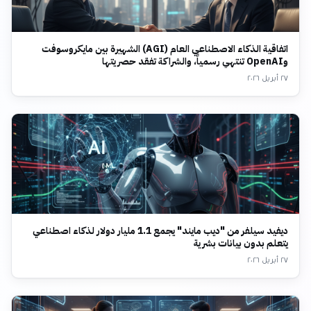
اتفاقية الذكاء الاصطناعي العام (AGI) الشهيرة بين مايكروسوفت
وOpenAI تنتهي رسمياً، والشراكة تفقد حصريتها
٢٧ أبريل ٢٠٢٦
ديفيد سيلفر من "ديب مايند" يجمع 1.1 مليار دولار لذكاء اصطناعي
يتعلم بدون بيانات بشرية
٢٧ أبريل ٢٠٢٦