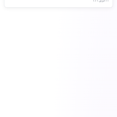
٢٦ أبريل ٢٠٢٦