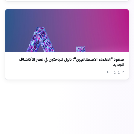
صعود "العلماء الاصطناعيين": دليل للباحثين في عصر الاكتشاف
الجديد
١٣ يوليو ٢٠٢٦