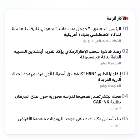
الأكثر قراءة
الرئيس التنفيذي لـ"جوجل ديب مايند" يدعو لهيئة رقابية عالمية
01
للذكاء الاصطناعي بقيادة أمريكية
الذكاء الاصطناعي
·
١٤ يوليو
رصد ظاهرة سحب الإطار الزمكاني يؤكد نظرية أينشتاين النسبية
02
العامة بدقة غير مسبوقة
العلوم
·
١٤ يوليو
إنفلونزا الطيور H5N1 تكتشف في أستراليا لأول مرة، مهددة الحياة
03
البرية الفريدة
العلوم
·
١٤ يوليو
مجلة نيتشر تصدر تصحيحاً لدراسة محورية حول علاج السرطان
04
بتقنية CAR-NK
١٤ يوليو
بناء أساس ذكاء اصطناعي موحد للروبوتات متعددة الأغراض
05
١٤ يوليو