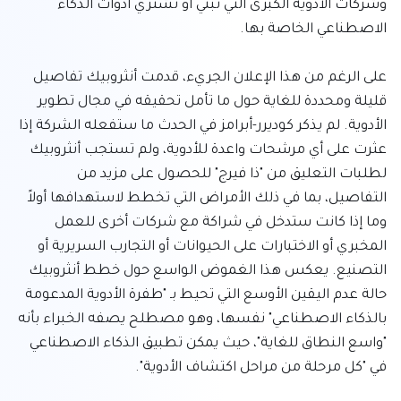
وشركات الأدوية الكبرى التي تبني أو تشتري أدوات الذكاء 
على الرغم من هذا الإعلان الجريء، قدمت أنثروبيك تفاصيل 
قليلة ومحددة للغاية حول ما تأمل تحقيقه في مجال تطوير 
الأدوية. لم يذكر كوديرر-أبرامز في الحدث ما ستفعله الشركة إذا 
عثرت على أي مرشحات واعدة للأدوية، ولم تستجب أنثروبيك 
لطلبات التعليق من "ذا فيرج" للحصول على مزيد من 
التفاصيل، بما في ذلك الأمراض التي تخطط لاستهدافها أولاً 
وما إذا كانت ستدخل في شراكة مع شركات أخرى للعمل 
المخبري أو الاختبارات على الحيوانات أو التجارب السريرية أو 
التصنيع. يعكس هذا الغموض الواسع حول خطط أنثروبيك 
حالة عدم اليقين الأوسع التي تحيط بـ "طفرة الأدوية المدعومة 
بالذكاء الاصطناعي" نفسها، وهو مصطلح يصفه الخبراء بأنه 
"واسع النطاق للغاية"، حيث يمكن تطبيق الذكاء الاصطناعي 