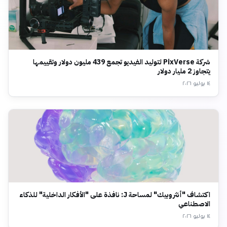
شركة PixVerse لتوليد الفيديو تجمع 439 مليون دولار وتقييمها
يتجاوز 2 مليار دولار
١٤ يوليو ٢٠٢٦
اكتشاف "أنثروبيك" لمساحة J: نافذة على "الأفكار الداخلية" للذكاء
الاصطناعي
١٤ يوليو ٢٠٢٦