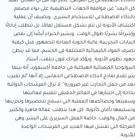
بالذكاء الاصطناعي إلى المرضى. يحذر تود من أن المجال "بعيد 
كل البعد" عن موافقة الجهات التنظيمية على دواء مصمم 
بالذكاء الاصطناعي للاستخدام البشري. ويضيف أن عملية 
اكتشاف الأدوية لن تتم بشكل مستقل تمامًا، بل تتطلب إدخالًا 
وإشرافًا بشريًا طوال الوقت. ويشير الخبراء أيضًا إلى نقص 
البيانات التجريبية عالية الجودة المتاحة للجمهور، مثل كيفية 
تصرف المواد الكيميائية المختلفة في الجسم، مما قد يبطئ 
جهود تطوير الأدوية. ويؤكد فرانك فون ديلفت، أستاذ 
البيولوجيا الكيميائية الهيكلية في جامعة أكسفورد، أنه بينما 
يثير تقدم نماذج الذكاء الاصطناعي الحماس، إلا أنها "لم تقترب 
بعد من جعل التجارب غير ضرورية". لا تزال المرشحات الدوائية 
بحاجة إلى اختبارها في العالم الحقيقي لتقييم فعاليتها 
وسميتها وخصائصها العملية التي تسمح بتحضيرها وتخزينها 
وتسليمها بأمان كأدوية. كل هذا يتطلب عمالة ماهرة والكثير 
من المال والوقت، خاصة العمل السريري على البشر، وهي 
المرحلة التي تفشل فيها العديد من المرشحات الواعدة 