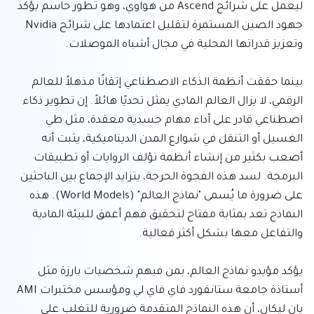
ليعمل على شرائح Ascend من هواوي، وهو تطور حاسم يؤكد 
جهود الصين المستمرة لتقليل اعتمادها على شرائح Nvidia 
بينما حققت أنظمة الذكاء الاصطناعي إتقانًا مذهلاً للعالم 
الرقمي، لا يزال العالم المادي يمثل تحديًا هائلاً. إن تطوير ذكاء 
اصطناعي قادر على أداء مهام جسدية معقدة، مثل طي 
الغسيل أو التنقل في شوارع المدن الديناميكية، يثبت أنه 
أصعب بكثير من إنشاء أنظمة تؤلف الروايات أو تطبيقات 
البرمجة. لسد هذه الفجوة الحرجة، يتزايد الإجماع بين الباحثين 
على ضرورة ما يُسمى "نماذج العالم" (World Models). هذه 
النماذج تعد بمثابة مفتاح لتحقيق فهم أعمق للبيئة المادية 
يؤكد مؤيدو نماذج العالم، بمن فيهم شخصيات بارزة مثل 
أستاذة جامعة ستانفورد فاي فاي لي ومؤسس مختبرات AMI 
يان ليكان، أن هذه النماذج المتقدمة ضرورية للتغلب على 