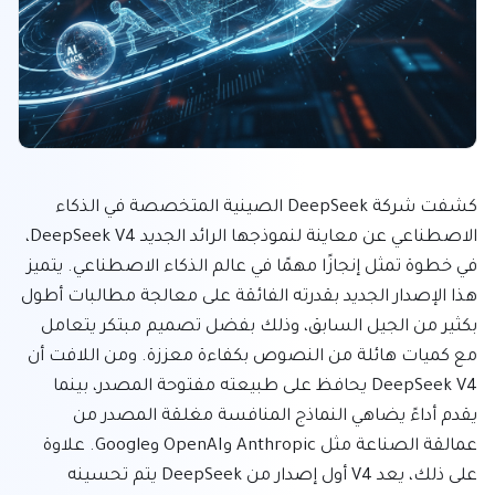
كشفت شركة DeepSeek الصينية المتخصصة في الذكاء 
الاصطناعي عن معاينة لنموذجها الرائد الجديد DeepSeek V4، 
في خطوة تمثل إنجازًا مهمًا في عالم الذكاء الاصطناعي. يتميز 
هذا الإصدار الجديد بقدرته الفائقة على معالجة مطالبات أطول 
بكثير من الجيل السابق، وذلك بفضل تصميم مبتكر يتعامل 
مع كميات هائلة من النصوص بكفاءة معززة. ومن اللافت أن 
DeepSeek V4 يحافظ على طبيعته مفتوحة المصدر، بينما 
يقدم أداءً يضاهي النماذج المنافسة مغلقة المصدر من 
عمالقة الصناعة مثل Anthropic وOpenAI وGoogle. علاوة 
على ذلك، يعد V4 أول إصدار من DeepSeek يتم تحسينه 