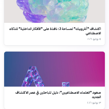
اكتشاف "أنثروبيك" لمساحة J: نافذة على "الأفكار الداخلية" للذكاء
الاصطناعي
١٤ يوليو ٢٠٢٦
صعود "العلماء الاصطناعيين": دليل للباحثين في عصر الاكتشاف
الجديد
١٣ يوليو ٢٠٢٦