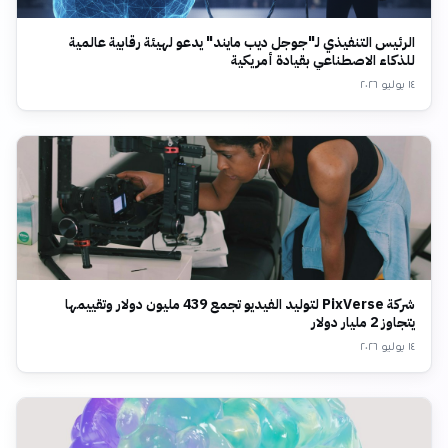
الرئيس التنفيذي لـ"جوجل ديب مايند" يدعو لهيئة رقابية عالمية
للذكاء الاصطناعي بقيادة أمريكية
١٤ يوليو ٢٠٢٦
شركة PixVerse لتوليد الفيديو تجمع 439 مليون دولار وتقييمها
يتجاوز 2 مليار دولار
١٤ يوليو ٢٠٢٦