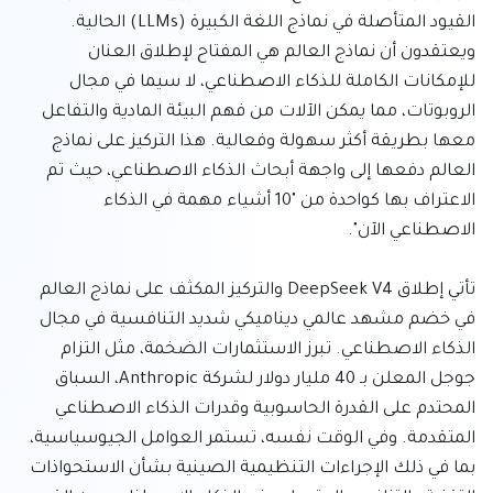
القيود المتأصلة في نماذج اللغة الكبيرة (LLMs) الحالية. 
ويعتقدون أن نماذج العالم هي المفتاح لإطلاق العنان 
للإمكانات الكاملة للذكاء الاصطناعي، لا سيما في مجال 
الروبوتات، مما يمكن الآلات من فهم البيئة المادية والتفاعل 
معها بطريقة أكثر سهولة وفعالية. هذا التركيز على نماذج 
العالم دفعها إلى واجهة أبحاث الذكاء الاصطناعي، حيث تم 
الاعتراف بها كواحدة من "10 أشياء مهمة في الذكاء 
تأتي إطلاق DeepSeek V4 والتركيز المكثف على نماذج العالم 
في خضم مشهد عالمي ديناميكي شديد التنافسية في مجال 
الذكاء الاصطناعي. تبرز الاستثمارات الضخمة، مثل التزام 
جوجل المعلن بـ 40 مليار دولار لشركة Anthropic، السباق 
المحتدم على القدرة الحاسوبية وقدرات الذكاء الاصطناعي 
المتقدمة. وفي الوقت نفسه، تستمر العوامل الجيوسياسية، 
بما في ذلك الإجراءات التنظيمية الصينية بشأن الاستحواذات 