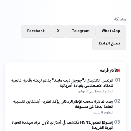
مشاركة
Facebook
X
Telegram
WhatsApp
نسخ الرابط
الأكثر قراءة
الرئيس التنفيذي لـ"جوجل ديب مايند" يدعو لهيئة رقابية عالمية
01
للذكاء الاصطناعي بقيادة أمريكية
الذكاء الاصطناعي
·
١٤ يوليو
رصد ظاهرة سحب الإطار الزمكاني يؤكد نظرية أينشتاين النسبية
02
العامة بدقة غير مسبوقة
العلوم
·
١٤ يوليو
إنفلونزا الطيور H5N1 تكتشف في أستراليا لأول مرة، مهددة الحياة
03
البرية الفريدة