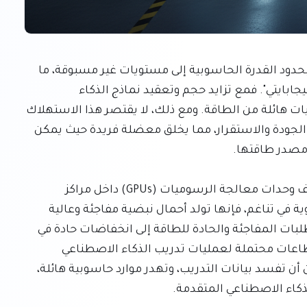
يشهد عالم الذكاء الاصطناعي تطوراً متسارعاً يدفع بحدود القدرة الحاسوبية إلى مستويات غير مسبوقة، ما 
يؤدي إلى ظهور ما يسميه الخبراء "مشكلة النطاق الجيجابايتي". فمع تزايد حجم وتعقيد نماذج الذكاء 
الاصطناعي، تتطلب البنية التحتية اللازمة لتدريبها كميات هائلة من الطاقة. ومع ذلك، لا يقتصر هذا الاستهلاك 
المكثف للطاقة على الكمية فحسب، بل يمتد ليشمل الجودة والاستقرار، مما يخلق معضلة فريدة حيث يمكن 
يكمن جوهر هذه المعضلة في التشغيل المتزامن لآلاف وحدات معالجة الرسوميات (GPUs) داخل مراكز 
البيانات الضخمة. فعندما تعمل هذه المعالجات القوية في تناغم، فإنها تولد أحمال نبضية مفاجئة وعالية 
التردد على النظام الكهربائي. يمكن أن تؤدي هذه المتطلبات المفاجئة والحادة للطاقة إلى انخفاضات حادة في 
الجهد، وتذبذبات كبيرة في التردد، والأهم من ذلك، انقطاعات محتملة لعمليات تدريب الذكاء الاصطناعي 
الجارية. هذه الاضطرابات ليست مجرد إزعاج؛ بل يمكن أن تفسد بيانات التدريب، وتهدر موارد حاسوبية هائلة، 