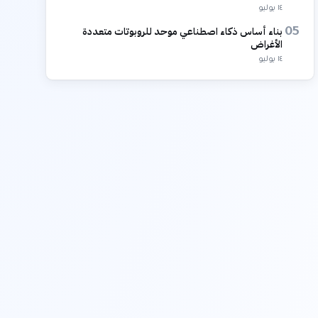
١٤ يوليو
بناء أساس ذكاء اصطناعي موحد للروبوتات متعددة
05
الأغراض
١٤ يوليو