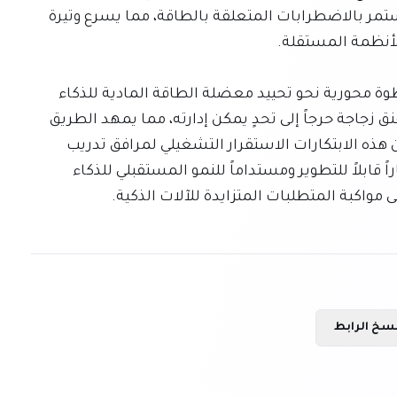
الاصطناعي تجاوز حدود التعلم الآلي دون التهديد المستمر بالاضطرابات المتعلقة بالطاقة، مما يسرع وتيرة 
في الختام، تمثل سلسلة بطاريات PU من Ampace خطوة محورية نحو تحييد معضلة الطاقة المادية للذكاء 
الاصطناعي المتطرف. إنها تحول ما كان في السابق عنق زجاجة حرجاً إلى تحدٍ يمكن إدارته، مما يمهد الطريق 
للجيل القادم من تطورات الذكاء الاصطناعي. لا تضمن هذه الابتكارات الاستقرار التشغيلي لمرافق تدريب 
الذكاء الاصطناعي الحالية فحسب، بل توفر أيضاً مساراً قابلاً للتطوير ومستداماً للنمو المستقبلي للذكاء 
واكبة المتطلبات المتزايدة للآلات الذكية.
سخ الرابط