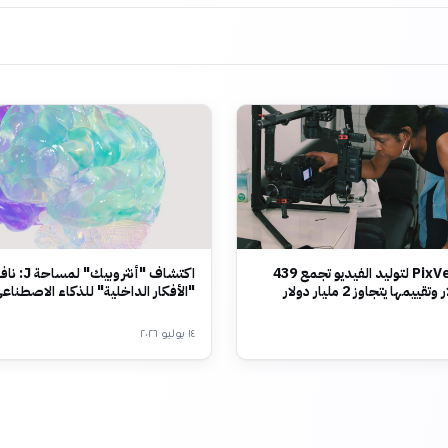
شركة PixVerse لتوليد الفيديو تجمع 439
اكتشاف "أنثروب
يمها يتجاوز 2 مليار دولار
"الأفكار الداخلية" للذكاء الاصطناع
١٤ يوليو ٢٠٢٦