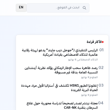
EN
الأكثر قراءة
الرئيس التنفيذي لـ"جوجل ديب مايند" يدعو لهيئة رقابية
01
عالمية للذكاء الاصطناعي بقيادة أمريكية
الذكاء الاصطناعي
·
١٤ يوليو
رصد ظاهرة سحب الإطار الزمكاني يؤكد نظرية أينشتاين
02
النسبية العامة بدقة غير مسبوقة
العلوم
·
١٤ يوليو
إنفلونزا الطيور H5N1 تكتشف في أستراليا لأول مرة، مهددة
03
الحياة البرية الفريدة
العلوم
·
١٤ يوليو
مجلة نيتشر تصدر تصحيحاً لدراسة محورية حول علاج
04
السرطان بتقنية CAR-NK