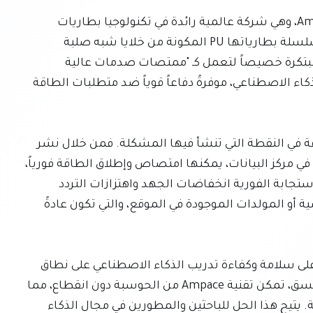
لمواجهة هذا التحدي الهائل مباشرة، تبرز شركة Ampace، وهي شركة عالمية رائدة في تكنولوجيا بطاريات 
الليثيوم أيون. لقد طورت Ampace حلاً رائداً من خلال سلسلة بطارياتها PU المكونة من خلايا شبه صلبة 
ومنخفضة الإلكتروليت. تم تصميم هذه البطاريات المبتكرة خصيصاً لتعمل كـ "ممتصات صدمات عالية 
السرعة" ضمن حلقة الطاقة المحلية لمراكز بيانات الذكاء الاصطناعي، موفرةً دفاعاً قوياً ضد متطلبات الطاقة 
تكمن عبقرية نهج Ampace في قدرتها على التدخل بدقة في النقطة التي تنشأ فيها المشكلة. فمن خلال نشر 
خلايا سلسلة PU مباشرة ضمن البنية التحتية للطاقة في مركز البيانات، يمكنها امتصاص وإطلاق الطاقة فورياً، 
مما يثبت حلقة الطاقة المحلية بفعالية. تمنع هذه الاستجابة الفورية انخفاضات الجهد واهتزازات التردد 
المدمرة من الانتشار صعوداً إلى شبكة الطاقة الرئيسية أو المولدات الموجودة في الموقع، والتي تكون عادةً 
يعد هذا التثبيت الاستباقي أمراً بالغ الأهمية للحفاظ على سلامة وكفاءة تدريب الذكاء الاصطناعي على نطاق 
الجيجابايت. فمن خلال ضمان إمداد طاقة مستقر ومتسق، تمكن تقنية Ampace من الحوسبة دون انقطاع، مما 
يحافظ على الاستثمارات الضخمة في الأجهزة والطاقة. يتيح هذا الحل للباحثين والمطورين في مجال الذكاء 