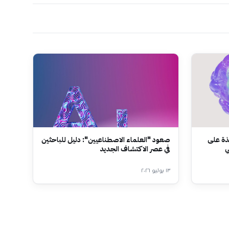
يك" لمساحة J: نافذة على
صعود "العلماء الاصطناعيين": دليل للباحثين
ي
في عصر الاكتشاف الجديد
١٣ يوليو ٢٠٢٦