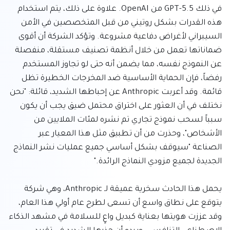
في ذلك GPT-5.5 من OpenAI. علاوة على ذلك، يتم استخدام 
هذه القدرات بشكل روتيني من قبل المتخصصين في الأمن 
السيبراني لأغراض دفاعية مشروعة. وتؤكد الشركة أن أقوى 
ضماناتها تعمل من خلال أنظمة تصنيف مستقلة، منفصلة 
عن النموذج نفسه، مما يضمن أنه حتى لو تجاوز المستخدم 
رفضاً، فإن الحماية الأساسية ضد المخرجات الخطيرة تظل 
قائمة. وقد أعربت Anthropic عن إحباطها الشديد، قائلة: "نحن 
نختلف في أن العثور على اختراق محتمل ضيق يجب أن يكون 
سبباً لسحب نموذج تجاري تم نشره لمئات الملايين من 
الأشخاص"، وحذرت من أن تطبيق مثل هذا المعيار عبر 
الصناعة "سيوقف بشكل أساسي جميع عمليات نشر النماذج 
يحمل هذا الحادث سخرية عميقة لـ Anthropic، وهي شركة 
يتوقع على نطاق واسع أن تسعى لطرح عام أولي هذا العام، 
وقد عززت هويتها بعناية كبديل واعٍ للسلامة في مشهد الذكاء 