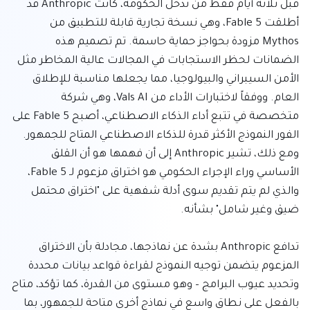
قبل ثلاثة أيام فقط من تدخل الحكومة، كانت Anthropic قد 
أطلقت Fable 5، وهي نسخة تجارية قابلة للتطبيق من 
Mythos مزودة بحواجز حماية حاسمة. تم تصميم هذه 
الضمانات لحظر الاستجابات في المجالات عالية المخاطر مثل 
الأمن السيبراني والبيولوجيا، مما يجعلها مناسبة للإطلاق 
العام. ووفقاً لاختبارات الأداء من Vals AI، وهي شركة 
متخصصة في تتبع أداء الذكاء الاصطناعي، أصبح Fable 5 على 
الفور النموذج الأكثر قدرة للذكاء الاصطناعي المتاح للجمهور. 
ومع ذلك، تشير Anthropic إلى أن فهمها هو أن القلق 
الأساسي وراء الإجراء الحكومي هو اختراق مزعوم لـ Fable 5، 
والذي لم يتم تقديم سوى أدلة شفهية على "اختراق محتمل 
تدافع Anthropic بشدة عن نماذجها، مجادلة بأن الاختراق 
المزعوم يتضمن توجيه النموذج لقراءة قواعد بيانات محددة 
وتحديد عيوب البرامج – وهو مستوى من القدرة، كما تؤكد، متاح 
بالفعل على نطاق واسع في نماذج أخرى متاحة للجمهور، بما 