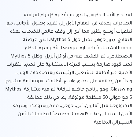
لقد جاء الأمر الحكومي، الذي تم تأطيره كإجراء لمراقبة 
الصادرات يهدف في المقام الأول إلى تقييد وصول الأجانب، مع 
تداعيات أوسع بكثير، مما أدى إلى وقف عالمي للخدمات لهذه 
النماذج. يدور جوهر الجدل حول Mythos 5، الذي عرضته 
Anthropic سابقاً باعتباره نموذجها الأكثر قدرة للذكاء 
الاصطناعي. تم الكشف عنه في أوائل أبريل، وظل Mythos 5 
تحت قيود صارمة بسبب قدرته الاستثنائية على تحديد الثغرات 
الأمنية عبر أنظمة التشغيل الرئيسية ومتصفحات الويب. 
وبدلاً من إطلاقه على نطاق واسع، أطلقت Anthropic مشروع 
Glasswing، وهو برنامج خاضع للرقابة تم فيه مشاركة Mythos 
5 مع حوالي 50 منظمة موثوقة، بما في ذلك عمالقة 
التكنولوجيا مثل أمازون، آبل، جوجل، مايكروسوفت، وشركة 
الأمن السيبراني CrowdStrike، خصيصاً لتطبيقات الأمن 