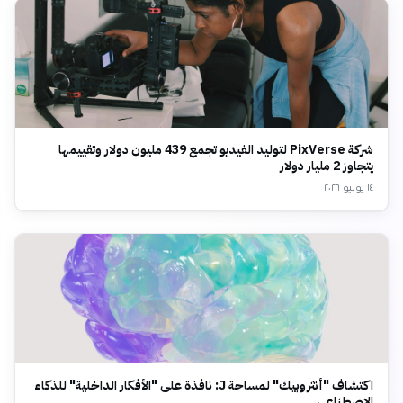
شركة PixVerse لتوليد الفيديو تجمع 439 مليون دولار وتقييمها
يتجاوز 2 مليار دولار
١٤ يوليو ٢٠٢٦
اكتشاف "أنثروبيك" لمساحة J: نافذة على "الأفكار الداخلية" للذكاء
الاصطناعي