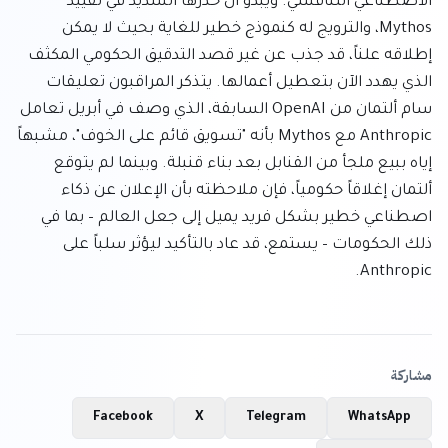
الاصطناعي التنافسي. ويبدو أن حذرها الشديد في تقييد 
Mythos، والترويج له كنموذج خطير للغاية بحيث لا يمكن 
إطلاقه علناً، قد جذب عن غير قصد التدقيق الحكومي المكثف 
الذي يهدد الآن بتعطيل أعمالها. يتذكر المراقبون تعليقات 
سام ألتمان من OpenAI السابقة، الذي وصف في أبريل تعامل 
Anthropic مع Mythos بأنه "تسويق قائم على الخوف"، مشبهاً 
إياه ببيع ملجأ من القنابل بعد بناء قنبلة. وبينما لم يتوقع 
ألتمان إغلاقاً حكومياً، فإن ملاحظته بأن الإعلان عن ذكاء 
اصطناعي خطير بشكل فريد يميل إلى جعل العالم – بما في 
ذلك الحكومات – يستمع، قد عاد بالتأكيد ليؤثر سلباً على 
Anthropic.
مشاركة
Facebook
X
Telegram
WhatsApp