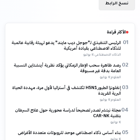
نسخ الرابط
الأكثر قراءة
الرئيس التنفيذي لـ"جوجل ديب مايند" يدعو لهيئة رقابية عالمية
01
للذكاء الاصطناعي بقيادة أمريكية
الذكاء الاصطناعي
·
١٤ يوليو
رصد ظاهرة سحب الإطار الزمكاني يؤكد نظرية أينشتاين النسبية
02
العامة بدقة غير مسبوقة
العلوم
·
١٤ يوليو
إنفلونزا الطيور H5N1 تكتشف في أستراليا لأول مرة، مهددة الحياة
03
البرية الفريدة
العلوم
·
١٤ يوليو
مجلة نيتشر تصدر تصحيحاً لدراسة محورية حول علاج السرطان
04
بتقنية CAR-NK
١٤ يوليو
بناء أساس ذكاء اصطناعي موحد للروبوتات متعددة الأغراض
05
١٤ يوليو