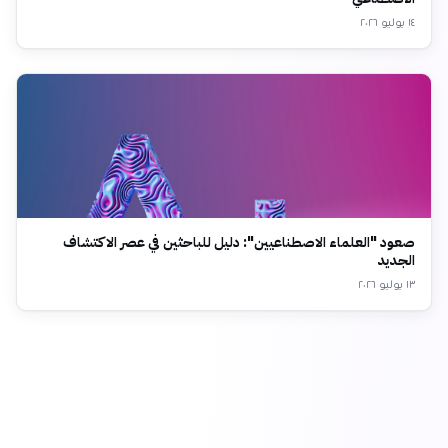
١٤ يوليو ٢٠٢٦
صعود "العلماء الاصطناعيين": دليل للباحثين في عصر الاكتشاف
الجديد
١٣ يوليو ٢٠٢٦