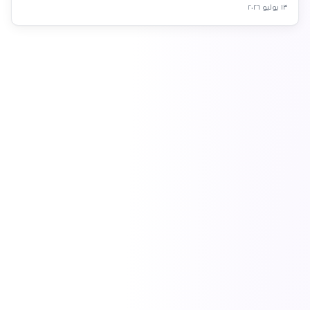
١٣ يوليو ٢٠٢٦