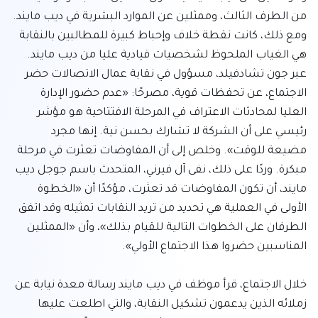
من الطرف الثالث، وممثلين عن الموارد البشرية في ديب مايند. 
ومع ذلك، كانت نقطة خلاف وإحباط كبيرة للمطالبين بالنقابة 
هي الغياب الملحوظ لشخصيات قيادية عليا من ديب مايند. 
عبر جون تشادفيلد، مسؤول في نقابة عمال الاتصالات حضر 
الاجتماع، عن تحفظات قوية، مصرحًا: «عدم حضور الإدارة 
العليا لمحادثات الاعتراف في المرحلة الافتتاحية هو مؤشر 
رئيسي على أن الشركة لا تشارك بحسن نية. إنها مجرد 
مضيعة للوقت». وخلص إلى أن المفاوضات تعثرت في مرحلة 
مبكرة. وردًا على ذلك، نفى آل فيرني، المتحدث باسم جوجل ديب 
مايند، أن تكون المفاوضات قد تعثرت، مؤكدًا أن «الخطوة 
الأولى في العملية هي تحديد من تريد النقابات تمثيله وقد اتفق 
الطرفان على الخطوات التالية للقيام بذلك»، وأن «الممثلين 
خلال الاجتماع، قرأ موظف في ديب مايند رسالة معدة نيابة عن 
زملائه الذين يدعمون تشكيل النقابة، والتي اطلعت عليها 