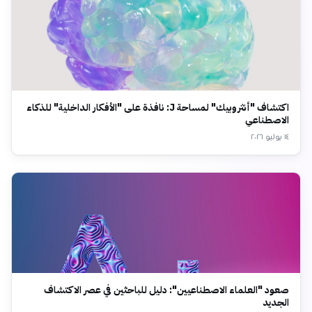
اكتشاف "أنثروبيك" لمساحة J: نافذة على "الأفكار الداخلية" للذكاء
الاصطناعي
١٤ يوليو ٢٠٢٦
صعود "العلماء الاصطناعيين": دليل للباحثين في عصر الاكتشاف
الجديد