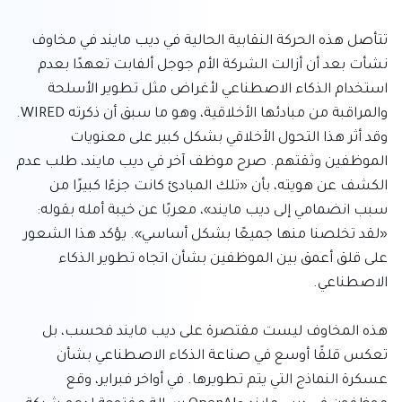
تتأصل هذه الحركة النقابية الحالية في ديب مايند في مخاوف 
نشأت بعد أن أزالت الشركة الأم جوجل ألفابت تعهدًا بعدم 
استخدام الذكاء الاصطناعي لأغراض مثل تطوير الأسلحة 
والمراقبة من مبادئها الأخلاقية، وهو ما سبق أن ذكرته WIRED. 
وقد أثر هذا التحول الأخلاقي بشكل كبير على معنويات 
الموظفين وثقتهم. صرح موظف آخر في ديب مايند، طلب عدم 
الكشف عن هويته، بأن «تلك المبادئ كانت جزءًا كبيرًا من 
سبب انضمامي إلى ديب مايند»، معربًا عن خيبة أمله بقوله: 
«لقد تخلصنا منها جميعًا بشكل أساسي». يؤكد هذا الشعور 
على قلق أعمق بين الموظفين بشأن اتجاه تطوير الذكاء 
هذه المخاوف ليست مقتصرة على ديب مايند فحسب، بل 
تعكس قلقًا أوسع في صناعة الذكاء الاصطناعي بشأن 
عسكرة النماذج التي يتم تطويرها. في أواخر فبراير، وقع 