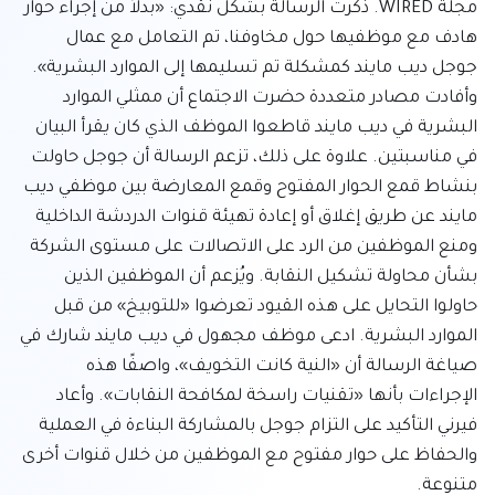
مجلة WIRED. ذكرت الرسالة بشكل نقدي: «بدلاً من إجراء حوار 
هادف مع موظفيها حول مخاوفنا، تم التعامل مع عمال 
جوجل ديب مايند كمشكلة تم تسليمها إلى الموارد البشرية». 
وأفادت مصادر متعددة حضرت الاجتماع أن ممثلي الموارد 
البشرية في ديب مايند قاطعوا الموظف الذي كان يقرأ البيان 
في مناسبتين. علاوة على ذلك، تزعم الرسالة أن جوجل حاولت 
بنشاط قمع الحوار المفتوح وقمع المعارضة بين موظفي ديب 
مايند عن طريق إغلاق أو إعادة تهيئة قنوات الدردشة الداخلية 
ومنع الموظفين من الرد على الاتصالات على مستوى الشركة 
بشأن محاولة تشكيل النقابة. ويُزعم أن الموظفين الذين 
حاولوا التحايل على هذه القيود تعرضوا «للتوبيخ» من قبل 
الموارد البشرية. ادعى موظف مجهول في ديب مايند شارك في 
صياغة الرسالة أن «النية كانت التخويف»، واصفًا هذه 
الإجراءات بأنها «تقنيات راسخة لمكافحة النقابات». وأعاد 
فيرني التأكيد على التزام جوجل بالمشاركة البناءة في العملية 
والحفاظ على حوار مفتوح مع الموظفين من خلال قنوات أخرى 