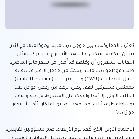
تعثرت المفاوضات بين جوجل ديب مايند وموظفيها في لندن 
بشأن إمكانية تشكيل نقابة هذا الأسبوع، مما ترك ممثلي 
النقابات يشعرون أن وقتهم قد أُهدر. في شهر مايو الماضي، 
طلب موظفو ديب مايند رسميًا من جوجل الاعتراف بنقابة 
عمال الاتصالات (CWU) ونقابة يونايت (Unite the Union) 
كممثلين مشتركين لهم. وعلى الرغم من رفض جوجل لهذا 
الطلب الأولي، إلا أنها وافقت على المشاركة في مفاوضات 
بوساطة طرف ثالث، مما مهد الطريق لما كان يُأمل أن يكون 
الاجتماع الأولي، الذي عُقد يوم الأربعاء، ضم مسؤولين نقابيين، 
وموظفين من ديب مايند يدعمون تشكيل النقابة، والوسيط 