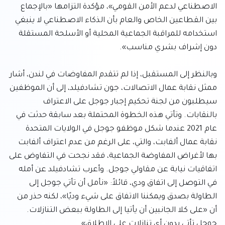
الاصطناعي لدعم الأمن القومي»، مؤكدة التزامها «بالإجماع 
بين القطاعين الخاص والعام بأن الذكاء الاصطناعي لا ينبغي 
استخدامه للمراقبة الجماعية المحلية أو الأسلحة المستقلة 
وبالنظر إلى المستقبل، إذا لم تتقدم المفاوضات في لندن، أشار 
ممثل نقابة عمال الاتصالات، جون تشادفيلد، إلى أن الموظفين 
سيطلبون من لجنة تحكيم إجبار جوجل على الاعتراف 
بالنقابات. وتأتي هذه الخطوة المحتملة بعد سابقة حدثت في 
عام 2021 عندما شكل موظفو جوجل في الولايات المتحدة 
نقابة عمال ألفابت، والتي، على الرغم من عدم اعتراف ألفابت 
بها لأغراض المفاوضة الجماعية، فقد نجحت في التفاوض على 
اتفاقيات نيابة عن مقاولي جوجل. وأعرب تشادفيلد عن أمله 
في التوصل إلى اتفاق ودي، قائلاً: «نأمل أن تأتي جوجل إلى 
الطاولة بصدق ويمكننا الاتفاق على شيء وديًا»، لكنه حذر من 
أن «على كلا الجانبين أن يأتيا إلى الطاولة ببعض التنازلات. 
جوجل تأتي بدون أي تنازلات على الإطلاق».