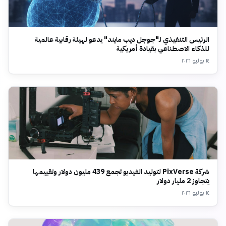
الرئيس التنفيذي لـ"جوجل ديب مايند" يدعو لهيئة رقابية عالمية
للذكاء الاصطناعي بقيادة أمريكية
١٤ يوليو ٢٠٢٦
شركة PixVerse لتوليد الفيديو تجمع 439 مليون دولار وتقييمها
يتجاوز 2 مليار دولار
١٤ يوليو ٢٠٢٦