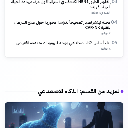
إنفلونزا الطيور H5N1 تكتشف في أستراليا لأول مرة، مهددة الحياة
03
البرية الفريدة
العلوم
·
١٤ يوليو
مجلة نيتشر تصدر تصحيحاً لدراسة محورية حول علاج السرطان
04
بتقنية CAR-NK
١٤ يوليو
بناء أساس ذكاء اصطناعي موحد للروبوتات متعددة الأغراض
05
١٤ يوليو
المزيد من القسم
:
الذكاء الاصطناعي