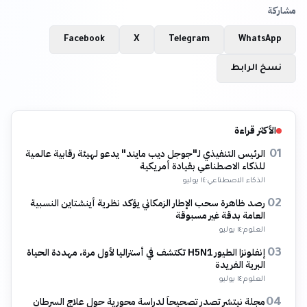
مشاركة
Facebook
X
Telegram
WhatsApp
نسخ الرابط
الأكثر قراءة
الرئيس التنفيذي لـ"جوجل ديب مايند" يدعو لهيئة رقابية عالمية
01
للذكاء الاصطناعي بقيادة أمريكية
الذكاء الاصطناعي
·
١٤ يوليو
رصد ظاهرة سحب الإطار الزمكاني يؤكد نظرية أينشتاين النسبية
02
العامة بدقة غير مسبوقة
العلوم
·
١٤ يوليو
إنفلونزا الطيور H5N1 تكتشف في أستراليا لأول مرة، مهددة الحياة
03
البرية الفريدة
العلوم
·
١٤ يوليو
مجلة نيتشر تصدر تصحيحاً لدراسة محورية حول علاج السرطان
04