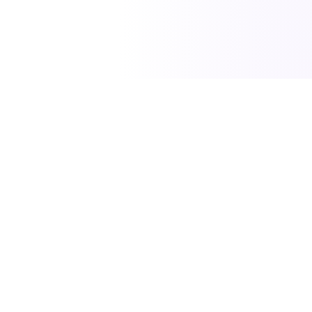
SciTech News
مصدركم الموثوق لأحدث الاخبار في العلوم والتكنولوجيا
والطاقة.