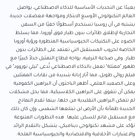
بعيدًا عن التحديات الأساسية للذكاء الاصطناعي، يواصل 
العالم التكنولوجي الأوسع الابتكار ومواجهة معضلات جديدة. 
يشتبه في أن روسيا تستخدم أسطولًا خفيًا من السفن 
التجارية لإطلاق طائرات بدون طيار فوق أوروبا، مما يسلط 
الضوء على التكتيكات الجيوسياسية المتطورة ورؤية أوروبا 
الخاصة لحروب المستقبل التي تعتمد على الطائرات بدون 
طيار. وفي صناعة الترفيه، يواجه قطاع التمثيل جدلاً كبيرًا مع 
ظهور "ممثلة" تعمل بالذكاء الاصطناعي تُدعى "تيلي نوروود" في 
فيلم روائي طويل، مما أثار إدانة شديدة من نقابات الممثلين. 
وعلى الصعيد العلمي، أظهر الباحثون أن البراهين الكمومية 
يمكن أن تتفوق على البراهين الكلاسيكية، مما يحل مشكلات 
لم تتمكن البراهين التقليدية من حلها، بينما تقدم النماذج 
الجديدة طمأنة بأن الأرض لن تبتلعها الشمس، وإن كان ذلك 
مع مستقبل قاتم للسكن عليها. هذه التطورات المتنوعة 
تؤكد على مشهد تكنولوجي ديناميكي، يتشكل بالتقدم الرائد 