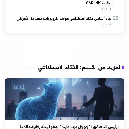
بتقنية CAR-NK
١٤ يوليو
بناء أساس ذكاء اصطناعي موحد للروبوتات متعددة الأغراض
05
١٤ يوليو
المزيد من القسم
:
الذكاء الاصطناعي
الرئيس التنفيذي لـ"جوجل ديب مايند" يدعو لهيئة رقابية عالمية