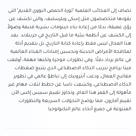
تضاف إلى العجائب العلمية "ثورة الحمض النووي القديم" التي 
يقودها متخصصون مثل إسكي ويلرسليف، والتي تكشف عن 
رؤى عميقة، بدءًا من إعادة بناء جينومات بشرية قديمة وصولاً 
إلى الكشف عن أنظمة بيئية ما قبل التاريخ في جرينلاند. يعد 
هذا المجال ليس فقط بإعادة كتابة التاريخ، بل بتقديم أدلة 
لمكافحة الأمراض الحديثة وتحسين إمدادات الغذاء العالمية 
في عالم يزداد دفئًا. وفي تطورات موجزة ولكنها مهمة، أوقفت 
ميتا برنامج تدريب الذكاء الاصطناعي الذي يتتبع ضغطات 
مفاتيح العمال، ودعت أنثروبيك إلى تباطؤ عالمي في تطوير 
الذكاء الاصطناعي، وكشفت ناسا عن خطط لثلاث مهام غير 
مأهولة إلى القمر هذا العام، وتجاوز تقييم سبيس إكس الآن 
تقييم أمازون، مما يوضح التحولات السريعة والتطورات 
المتنوعة في جميع أنحاء عالم التكنولوجيا.