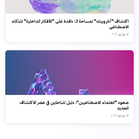
اكتشاف "أنثروبيك" لمساحة J: نافذة على "الأفكار الداخلية" للذكاء
الاصطناعي
١٤ يوليو ٢٠٢٦
صعود "العلماء الاصطناعيين": دليل للباحثين في عصر الاكتشاف
الجديد
١٣ يوليو ٢٠٢٦