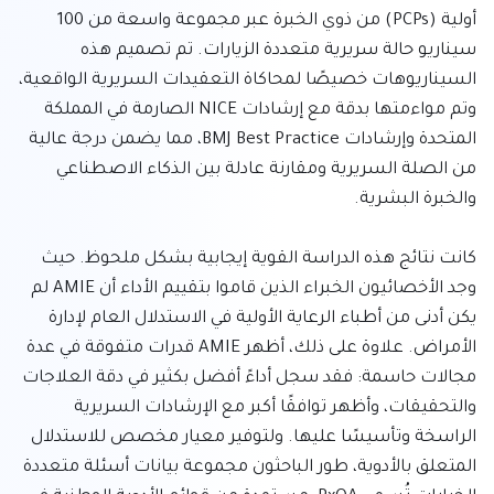
أولية (PCPs) من ذوي الخبرة عبر مجموعة واسعة من 100 
سيناريو حالة سريرية متعددة الزيارات. تم تصميم هذه 
السيناريوهات خصيصًا لمحاكاة التعقيدات السريرية الواقعية، 
وتم مواءمتها بدقة مع إرشادات NICE الصارمة في المملكة 
المتحدة وإرشادات BMJ Best Practice، مما يضمن درجة عالية 
من الصلة السريرية ومقارنة عادلة بين الذكاء الاصطناعي 
كانت نتائج هذه الدراسة القوية إيجابية بشكل ملحوظ. حيث 
وجد الأخصائيون الخبراء الذين قاموا بتقييم الأداء أن AMIE لم 
يكن أدنى من أطباء الرعاية الأولية في الاستدلال العام لإدارة 
الأمراض. علاوة على ذلك، أظهر AMIE قدرات متفوقة في عدة 
مجالات حاسمة: فقد سجل أداءً أفضل بكثير في دقة العلاجات 
والتحقيقات، وأظهر توافقًا أكبر مع الإرشادات السريرية 
الراسخة وتأسيسًا عليها. ولتوفير معيار مخصص للاستدلال 
المتعلق بالأدوية، طور الباحثون مجموعة بيانات أسئلة متعددة 