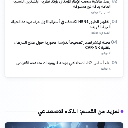
رصد ظاهرة سحب الإطار الزمكاني يؤكد نظرية أينشتاين النسبية
02
العامة بدقة غير مسبوقة
العلوم
·
١٤ يوليو
إنفلونزا الطيور H5N1 تكتشف في أستراليا لأول مرة، مهددة الحياة
03
البرية الفريدة
العلوم
·
١٤ يوليو
مجلة نيتشر تصدر تصحيحاً لدراسة محورية حول علاج السرطان
04
بتقنية CAR-NK
١٤ يوليو
بناء أساس ذكاء اصطناعي موحد للروبوتات متعددة الأغراض
05
١٤ يوليو
المزيد من القسم
:
الذكاء الاصطناعي