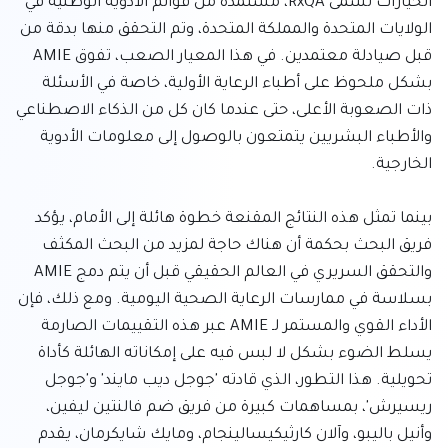
الخيارات تُسمى RxQA، مستمدة من قوائم الأدوية الوطنية في 
الولايات المتحدة والمملكة المتحدة، وتم التحقق منها بدقة من 
قبل صيادلة معتمدين. في هذا المعيار الصعب، تفوق AMIE 
بشكل ملحوظ على أطباء الرعاية الأولية، خاصة في الأسئلة 
ذات الصعوبة الأعلى، حتى عندما كان كل من الذكاء الاصطناعي 
والأطباء البشريين يتمتعون بالوصول إلى معلومات الأدوية 
بينما تمثل هذه النتائج المقنعة خطوة هائلة إلى الأمام، يؤكد 
فريق البحث بحكمة أن هناك حاجة لمزيد من البحث المكثف 
والتحقق السريري في العالم الحقيقي قبل أن يتم دمج AMIE 
بسلاسة في ممارسات الرعاية الصحية اليومية. ومع ذلك، فإن 
الأداء القوي والمستمر لـ AMIE عبر هذه التقييمات الصارمة 
يسلط الضوء بشكل لا لبس فيه على إمكاناته الهائلة كأداة 
تحويلية. هذا التطور، الذي قادته 'جوجل ديب مايند' و'جوجل 
ريسيرش'، بمساهمات كبيرة من فريق ضم فالنتين ليفين، 
وأنيل باليبو، وآلان كارثيكيسالينجام، ومايك شايكرمان، يقدم 