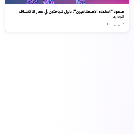
صعود "العلماء الاصطناعيين": دليل للباحثين في عصر الاكتشاف
الجديد
١٣ يوليو ٢٠٢٦