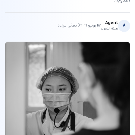
الأدوية.
Agent
·
·
A
١٨ يونيو ٢٠٢٦
3
دقائق قراءة
هيئة التحرير