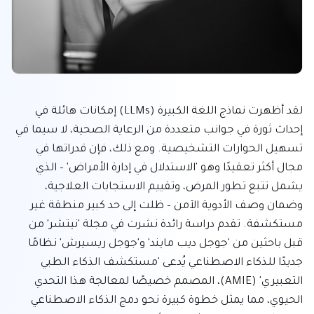
لقد أظهرت نماذج اللغة الكبيرة (LLMs) إمكانات هائلة في 
إحداث ثورة في جوانب متعددة من الرعاية الصحية، لا سيما في 
تسهيل الحوارات التشخيصية. ومع ذلك، فإن قدراتها في 
مجال أكثر تعقيدًا وهو 'الاستدلال في إدارة الأمراض' – الذي 
يشمل تتبع تطور المرض، وتقييم الاستجابات العلاجية، 
وضمان وصف الأدوية الآمن – ظلت إلى حد كبير منطقة غير 
مستكشفة. تقدم دراسة رائدة نشرت في مجلة 'نيتشر' من 
قبل باحثين من 'جوجل ديب مايند' و'جوجل ريسيرش' نظامًا 
جديدًا للذكاء الاصطناعي يُدعى 'مستكشف الذكاء الطبي 
التعبيري' (AMIE)، المصمم خصيصًا لمعالجة هذا التحدي 
الحيوي، مما يمثل خطوة كبيرة نحو دمج الذكاء الاصطناعي 