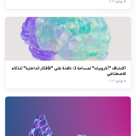
١٤ يوليو ٢٠٢٦
اكتشاف "أنثروبيك" لمساحة J: نافذة على "الأفكار الداخلية" للذكاء
الاصطناعي
١٤ يوليو ٢٠٢٦