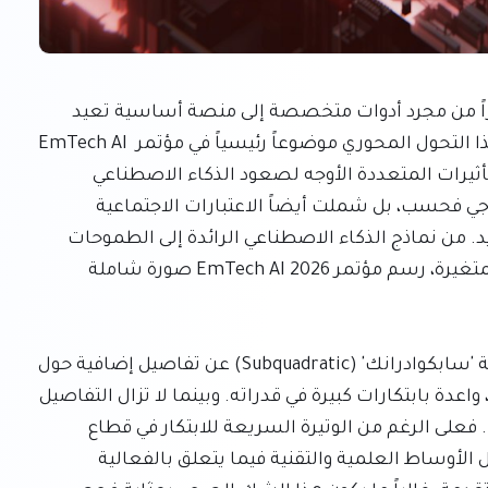
يشهد مشهد الذكاء الاصطناعي تحولاً عميقاً، متطوراً من مجرد أدوات متخصصة إلى منصة أساسية تعيد 
تشكيل الصناعات والمجتمعات على حد سواء. كان هذا التحول المحوري موضوعاً رئيسياً في مؤتمر EmTech AI 
2026 الأخير، حيث اجتمع الخبراء والمبتكرون لتحليل التأثيرات المتعددة الأوجه لصعود الذكاء الاصطناعي 
المتواصل. لم تقتصر المناقشات على التقدم التكنولوجي فحسب، بل شملت أيضاً الاعتبارات الاجتماعية 
والاقتصادية والأخلاقية التي تصاحب هذا العصر الجديد. من نماذج الذكاء الاصطناعي الرائدة إلى الطموحات 
الوطنية في مجال تقنيات الأعصاب وطبيعة العمل المتغيرة، رسم مؤتمر EmTech AI 2026 صورة شاملة 
من بين الإعلانات التي تصدرت العناوين، كشفت شركة 'سابكوادرانك' (Subquadratic) عن تفاصيل إضافية حول 
نموذجها الجديد للذكاء الاصطناعي الذي طال انتظاره، واعدة بابتكارات كبيرة في قدراته. وبينما لا تزال التفاصيل 
الدقيقة غير معلنة بالكامل، أثار العرض نقاشاً واسعاً. فعلى الرغم من الوتيرة السريعة للابتكار في قطاع 
الذكاء الاصطناعي، لا يزال هناك قدر من الشكوك داخل الأوساط العلمية والتقنية فيما يتعلق بالفعالية 