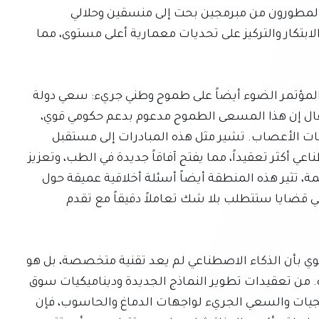
في كيفية تصور البرمجيات وتصميمها وبنائها. ينتقل المطورون من مبرمجين بحت إلى منسقين وحلالي 
مشكلات، مستفيدين من الذكاء الاصطناعي لتسريع الابتكار والتركيز على تحديات معمارية أعلى مستوى، مما 
بالنظر إلى ما هو أبعد من البرمجيات التقليدية، سلط المؤتمر الضوء أيضاً على طموح وطني جريء: سعي دولة 
حثيث لتصبح رائدة عالمياً في تكنولوجيا زرع الدماغ. ويُقال إن هذا المسعى الطموح مدعوم بدعم حكومي قوي، 
مصمم لتسريع البحث والتطوير والنشر في مجال تقنيات الأعصاب. تشير مثل هذه المبادرات إلى مستقبل 
يصبح فيه التفاعل بين الإدراك البشري والذكاء الاصطناعي أكثر تعقيداً، مما يفتح آفاقاً جديدة في الطب، وتعزيز 
القدرات البشرية، وربما الاتصال. وبينما تعد بفوائد جمة، تثير هذه المنطقة أيضاً أسئلة أخلاقية عميقة حول 
الخصوصية، والاستقلالية، وتعريف الإنسانية ذاته، وهي قضايا ستتطلب بلا شك تعاملاً دقيقاً مع تقدم 
في جوهره، كان مؤتمر EmTech AI 2026 بمثابة تذكير قوي بأن الذكاء الاصطناعي لم يعد تقنية متخصصة، بل هو 
منصة شاملة تدفع التغيير عبر كل مجال يمكن تصوره. من تعقيدات تطوير النماذج الجديدة وديناميكيات سوق 
العمل المتطورة إلى التحولات الثورية في إنشاء البرمجيات والسعي الجريء لواجهات الدماغ والحاسوب، فإن 