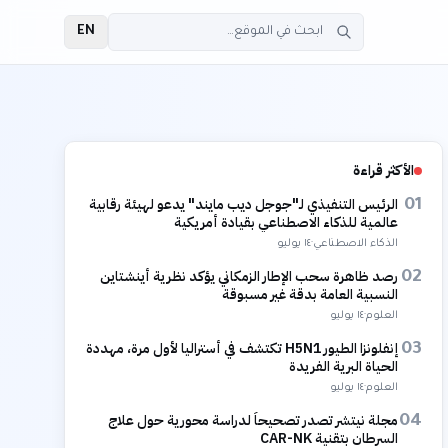
EN
الأكثر قراءة
الرئيس التنفيذي لـ"جوجل ديب مايند" يدعو لهيئة رقابية
01
عالمية للذكاء الاصطناعي بقيادة أمريكية
الذكاء الاصطناعي
·
١٤ يوليو
رصد ظاهرة سحب الإطار الزمكاني يؤكد نظرية أينشتاين
02
النسبية العامة بدقة غير مسبوقة
العلوم
·
١٤ يوليو
إنفلونزا الطيور H5N1 تكتشف في أستراليا لأول مرة، مهددة
03
الحياة البرية الفريدة
العلوم
·
١٤ يوليو
مجلة نيتشر تصدر تصحيحاً لدراسة محورية حول علاج
04
السرطان بتقنية CAR-NK