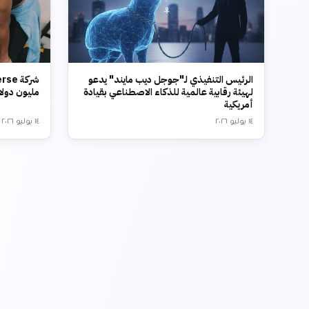
الرئيس التنفيذي لـ"جوجل ديب مايند" يدعو
لهيئة رقابية عالمية للذكاء الاصطناعي بقيادة
مليون دولار وتقي
أمريكية
١٤ يوليو ٢٠٢٦
١٤ يوليو ٢٠٢٦