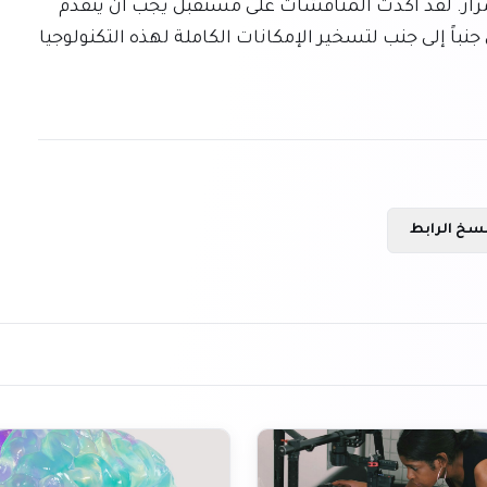
تأثير الذكاء الاصطناعي لا يمكن إنكاره ويتوسع باستمرار. لقد أكدت المناقشات على مستقبل يجب أن يتقدم 
فيه الابتكار والمسؤولية الأخلاقية والتكيف المجتمعي جنباً إلى جنب لتسخير الإمكانات الكاملة لهذه التكنولوجيا 
سخ الرابط