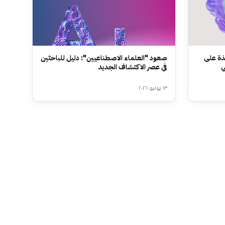
يك" لمساحة J: نافذة على
صعود "العلماء الاصطناعيين": دليل للباحثين
ي
في عصر الاكتشاف الجديد
١٣ يوليو ٢٠٢٦