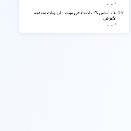
١٤ يوليو
بناء أساس ذكاء اصطناعي موحد للروبوتات متعددة
05
الأغراض
١٤ يوليو