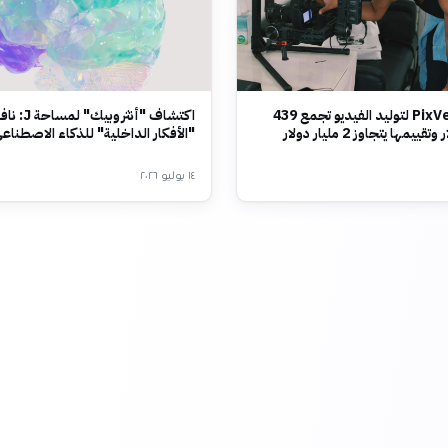
شركة PixVerse لتوليد الفيديو تجمع 439
اكتشاف "أنثروب
يمها يتجاوز 2 مليار دولار
"الأفكار الداخلية" للذكاء الاصطناع
١٤ يوليو ٢٠٢٦