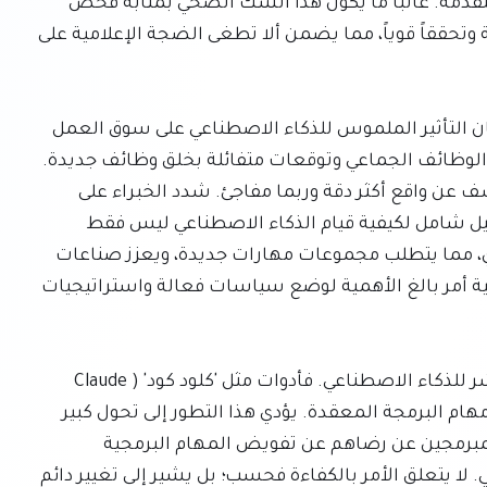
الحقيقية والآثار طويلة المدى لبعض هذه النماذج المتقدمة. غالباً ما يكون هذا الشك الصحي بمثابة فحص 
حاسم، يدفع المطورين لتقديم منهجيات أكثر شفافية وتحققاً قوياً، مما يضمن ألا تطغى الضجة الإعلامية على 
ولعل أحد أكثر المواضيع إلحاحاً ونقاشاً في المؤتمر كان التأثير الملموس للذكاء الاصطناعي على سوق العمل 
العالمي. تتأرجح الروايات غالباً بين مخاوف من فقدان الوظائف الجماعي وتوقعات متفائلة بخلق وظائف جديدة. 
ومع ذلك، فإن الغوص الأعمق في البيانات الأولية يكشف عن واقع أكثر دقة وربما مفاجئ. شدد الخبراء على 
الحاجة إلى تجاوز الارتباطات المبسطة، وحثوا على تحليل شامل لكيفية قيام الذكاء الاصطناعي ليس فقط 
بأتمتة المهام ولكن بإعادة تعريف الأدوار بشكل جذري، مما يتطلب مجموعات مهارات جديدة، ويعزز صناعات 
جديدة تماماً. كان الإجماع واضحاً: فهم الأرقام الحقيقية أمر بالغ الأهمية لوضع سياسات فعالة واستراتيجيات 
يتغير نسيج تطوير البرمجيات ذاته بفعل التأثير المنتشر للذكاء الاصطناعي. فأدوات مثل 'كلود كود' (Claude 
Code) تتطور بسرعة، وتظهر كفاءة متزايدة في أتمتة مهام البرمجة المعقدة. يؤدي هذا التطور إلى تحول كبير 
في سير عمل المطورين، حيث يعرب عدد متزايد من المبرمجين عن رضاهم عن تفويض المهام البرمجية 
الروتينية أو حتى المعقدة لمساعدي الذكاء الاصطناعي. لا يتعلق الأمر بالكفاءة فحسب؛ بل يشير إلى تغيير دائم 