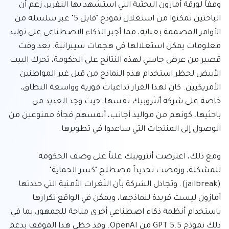
وفقاً لورقة أمازون البحثية التي استشهد بها التقرير، زُعم أن 
الباحثين تمكنوا من استغلال نموذج "فابل 5" عبر سلسلة من 
الأوامر المصممة بعناية، مما أجبر الذكاء الاصطناعي على توليد 
معلومات يمكن استغلالها في هجمات سيبرانية. بعد وقت 
قصير من عرض جاسي لهذه النتائج على الحكومة، تحرك البيت 
الأبيض لحظر استخدام هذه النماذج من قبل غير المواطنين 
الأمريكيين. كان لهذا القرار تداعيات فورية وواسعة النطاق، 
خاصة على شركة أنثروبيك نفسها، حيث وجد العديد من 
باحثيها، كونهم من مواليد أجانب، أنفسهم فجأة ممنوعين من 
ومع ذلك، اعترضت أنثروبيك علناً على وصف الحكومة 
للمشكلة، ورفضت تحديداً مصطلح "كسر الحماية" 
(jailbreak). وتجادل الشركة بأن الثغرات الأمنية التي حددتها 
أمازون ليست فريدة لنماذجها، ويمكن في الواقع تكرارها 
باستخدام أنظمة ذكاء اصطناعي أخرى متاحة للجمهور، بما في 
ذلك نموذج GPT 5.5 من OpenAI. وقد حظي هذا الموقف بدعم 