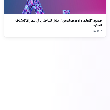
صعود "العلماء الاصطناعيين": دليل للباحثين في عصر الاكتشاف
الجديد
١٣ يوليو ٢٠٢٦