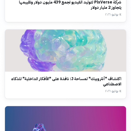
شركة PixVerse لتوليد الفيديو تجمع 439 مليون دولار وتقييمها
يتجاوز 2 مليار دولار
١٤ يوليو ٢٠٢٦
اكتشاف "أنثروبيك" لمساحة J: نافذة على "الأفكار الداخلية" للذكاء
الاصطناعي
١٤ يوليو ٢٠٢٦