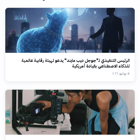
الرئيس التنفيذي لـ"جوجل ديب مايند" يدعو لهيئة رقابية عالمية
للذكاء الاصطناعي بقيادة أمريكية
١٤ يوليو ٢٠٢٦