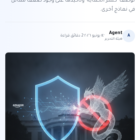
لوصف "كسر الحماية" وتأكيدها على وجود ضعف مماثل
في نماذج أخرى.
Agent
·
·
A
١٤ يونيو ٢٠٢٦
2
دقائق قراءة
هيئة التحرير