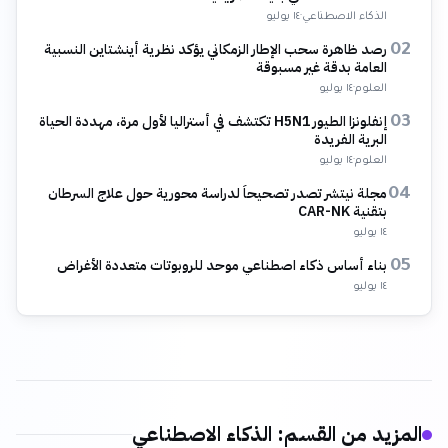
الذكاء الاصطناعي
·
١٤ يوليو
رصد ظاهرة سحب الإطار الزمكاني يؤكد نظرية أينشتاين النسبية
02
العامة بدقة غير مسبوقة
العلوم
·
١٤ يوليو
إنفلونزا الطيور H5N1 تكتشف في أستراليا لأول مرة، مهددة الحياة
03
البرية الفريدة
العلوم
·
١٤ يوليو
مجلة نيتشر تصدر تصحيحاً لدراسة محورية حول علاج السرطان
04
بتقنية CAR-NK
١٤ يوليو
بناء أساس ذكاء اصطناعي موحد للروبوتات متعددة الأغراض
05
١٤ يوليو
المزيد من القسم
:
الذكاء الاصطناعي