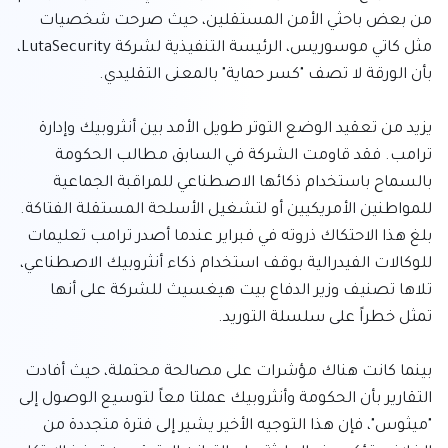
من بعض باحثي الأمن المستقلين، حيث صرحت شخصيات 
مثل كاتي موسوريس، الرئيسة التنفيذية لشركة LutaSecurity، 
يزيد من تعقيد الوضع التوتر طويل الأمد بين أنثروبيك وإدارة 
ترامب. فقد قاومت الشركة في السابق مطالب الحكومة 
بالسماح باستخدام ذكائها الاصطناعي للمراقبة الجماعية 
للمواطنين الأمريكيين أو لتشغيل الأسلحة المستقلة الفتاكة. 
بلغ هذا الاحتكاك ذروته في فبراير عندما أصدر ترامب تعليمات 
للوكالات الفيدرالية بوقف استخدام ذكاء أنثروبيك الاصطناعي، 
تلاها تصنيف وزير الدفاع بيت هيغسيث للشركة على أنها 
بينما كانت هناك مؤشرات على مصالحة محتملة، حيث أفادت 
التقارير بأن الحكومة وأنثروبيك عملتا معاً لتوسيع الوصول إلى 
"ميثوس"، فإن هذا التوجيه الأخير يشير إلى فترة متجددة من 