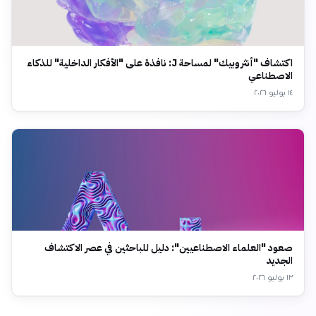
اكتشاف "أنثروبيك" لمساحة J: نافذة على "الأفكار الداخلية" للذكاء
الاصطناعي
١٤ يوليو ٢٠٢٦
صعود "العلماء الاصطناعيين": دليل للباحثين في عصر الاكتشاف
الجديد
١٣ يوليو ٢٠٢٦