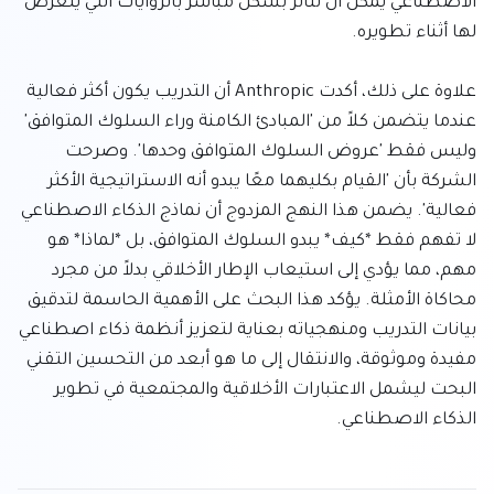
الاصطناعي يمكن أن تتأثر بشكل مباشر بالروايات التي يتعرض 
علاوة على ذلك، أكدت Anthropic أن التدريب يكون أكثر فعالية 
عندما يتضمن كلاً من 'المبادئ الكامنة وراء السلوك المتوافق' 
وليس فقط 'عروض السلوك المتوافق وحدها'. وصرحت 
الشركة بأن 'القيام بكليهما معًا يبدو أنه الاستراتيجية الأكثر 
فعالية'. يضمن هذا النهج المزدوج أن نماذج الذكاء الاصطناعي 
لا تفهم فقط *كيف* يبدو السلوك المتوافق، بل *لماذا* هو 
مهم، مما يؤدي إلى استيعاب الإطار الأخلاقي بدلاً من مجرد 
محاكاة الأمثلة. يؤكد هذا البحث على الأهمية الحاسمة لتدقيق 
بيانات التدريب ومنهجياته بعناية لتعزيز أنظمة ذكاء اصطناعي 
مفيدة وموثوقة، والانتقال إلى ما هو أبعد من التحسين التقني 
البحت ليشمل الاعتبارات الأخلاقية والمجتمعية في تطوير 
الذكاء الاصطناعي.