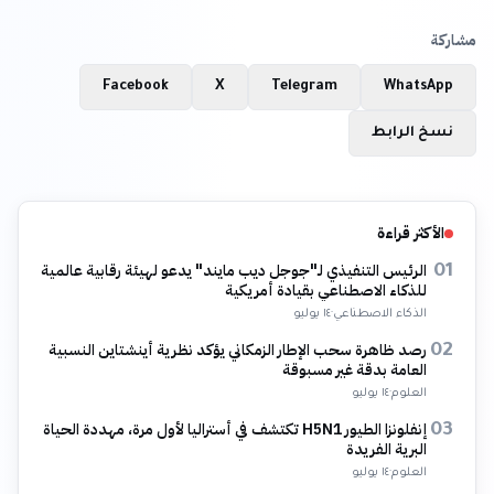
مشاركة
Facebook
X
Telegram
WhatsApp
نسخ الرابط
الأكثر قراءة
الرئيس التنفيذي لـ"جوجل ديب مايند" يدعو لهيئة رقابية عالمية
01
للذكاء الاصطناعي بقيادة أمريكية
الذكاء الاصطناعي
·
١٤ يوليو
رصد ظاهرة سحب الإطار الزمكاني يؤكد نظرية أينشتاين النسبية
02
العامة بدقة غير مسبوقة
العلوم
·
١٤ يوليو
إنفلونزا الطيور H5N1 تكتشف في أستراليا لأول مرة، مهددة الحياة
03
البرية الفريدة
العلوم
·
١٤ يوليو