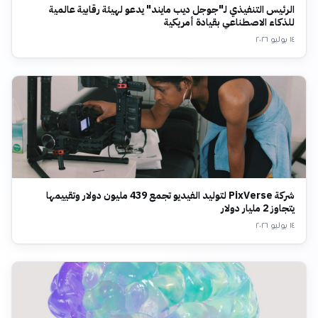
الرئيس التنفيذي لـ"جوجل ديب مايند" يدعو لهيئة رقابية عالمية
للذكاء الاصطناعي بقيادة أمريكية
١٤ يوليو ٢٠٢٦
شركة PixVerse لتوليد الفيديو تجمع 439 مليون دولار وتقييمها
يتجاوز 2 مليار دولار
١٤ يوليو ٢٠٢٦