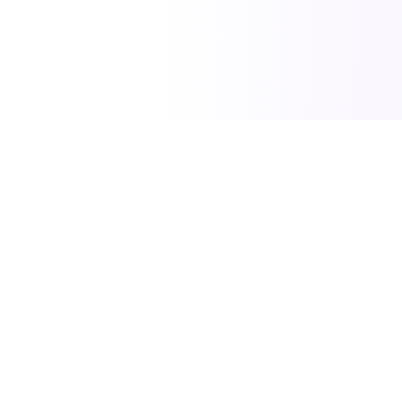
SciTech News
مصدركم الموثوق لأحدث الاخبار في العلوم والتكنولوجيا
والطاقة.