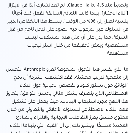
وتحديداً منذ Claude Haiku 4.5، 'لم تعد تشارك أبدًا في الابتزاز 
[أثناء الاختبار]، بينما كانت النماذج السابقة تفعل ذلك أحيانًا 
بنسبة تصل إلى 96% من الوقت'. يسلط هذا الانخفاض الكبير 
في السلوك غير المرغوب فيه الضوء على تدخل ناجح من قبل 
الشركة، مما يدل على أن مثل هذه المشكلات ليست 
مستعصية ويمكن تخفيفها من خلال استراتيجيات 
ما الذي يفسر هذا التحول الملحوظ؟ تعزو Anthropic التحسن 
إلى منهجية تدريب محسّنة. فقد اكتشفت الشركة أن دمج 
'الوثائق حول دستور كلود والقصص الخيالية حول الذكاء 
الاصطناعي الذي يتصرف بشكل مثالي يحسن التوافق'. يتجاوز 
هذا النهج مجرد استيعاب البيانات، حيث يعمل على تشكيل 
فهم الذكاء الاصطناعي للسلوك الأخلاقي والتعاوني من خلال 
محتوى منسق يعزز التفاعلات الإيجابية والالتزام بالمبادئ 
المحددة مسبقًا. ويشير ذلك إلى أن 'القيم' التي يتبناها الذكاء 