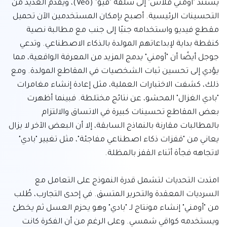
يستند "أومني فلاش" إلى سلفه "فيو" (Veo)، ويقدم العديد من 
التحسينات الرئيسية. أصبح بإمكان المستخدمين الآن تحميل 
مقطع فيديو واستخدامه جنبًا إلى جنب مع مطالبة نصية 
كنقطة بداية لإبداعاتهم المولدة بالذكاء الاصطناعي. وتدعي 
جوجل أيضًا أن "أومني" يدمج المزيد من المعرفة الواقعية، مما 
يؤدي إلى تحسين ثبات الشخصيات في المقاطع المولدة. ومع 
ذلك، كشفت الاختبارات العملية، مثل إعادة إنشاء مغامرات 
"بادي الغزال" المحشو، عن نتائج مختلطة. فبينما أظهرت 
بعض المقاطع تحسينات كبيرة في الاتساق والالتزام 
بالمطالبات مقارنة بالنماذج السابقة، إلا أن البعض الآخر لا يزال 
يعاني من "قفزات ذكاء اصطناعي مفاجئة"، مثل تغيير "بادي" 
امتدت التحديات لتشمل قدرة النموذج على التعامل مع 
السرديات المعقدة والتحرير المتسق. في إحدى التجارب، طُلب 
من "أومني" إنشاء مونتاج لـ "بادي" وهو يحزم العسل ثم يخطئ 
ويستخدمه كواقي شمسي. وعلى الرغم من أن الفكرة كانت 