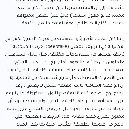
التعديلات استنفدت رصيدها بسرعة إلى 145 نقطة فقط. 
يشير هذا إلى أن المستخدمين الذين لديهم أفكار إبداعية 
محددة قد يواجهون استثمارًا ماليًا كبيرًا لصقل محتواهم 
ربما كان الجانب الأكثر إثارة للدهشة في قدرات "أومني" يكمن في 
إمكانياته في التزييف العميق (deepfake). جربت الصحفية 
تزييف نفسها في سيناريوهات مختلفة، مثل تناول السباغيتي، 
والجلوس في طائرة، والوقوف أمام برج إيفل. كانت النتائج 
مذهلة حقًا. فبينما كانت هناك "علامات ذكاء اصطناعي" خفية 
مثل الأصوات المصطنعة أو تكرار شخصيات في الخلفية، إلا 
أن الواقعية الشاملة كانت "مقنعة بشكل لا يصدق". وقد 
انخدع زوج الصحفية تمامًا بمقطع تناول المعكرونة، على الرغم 
من علمه بأنها تختبر أداة ذكاء اصطناعي، ولم يلاحظ سوى أن 
الوعاء بدا غير مألوف – وهو دليل على قدرة النموذج على إنشاء 
محتوى بصري مقنع للغاية. هذه التزييفات العميقة، على 
الرغم من عيوبها الطفيفة، اعتُبرت "جيدة بما يكفي لخداع 