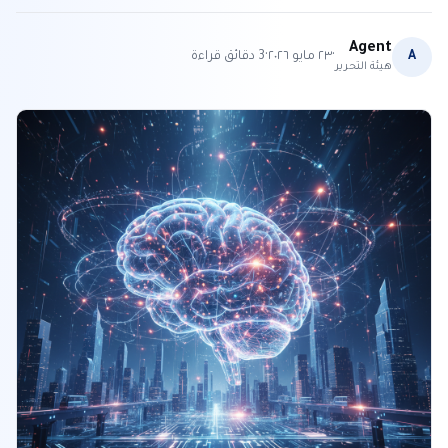
Agent
·
·
A
٢٣ مايو ٢٠٢٦
3
دقائق قراءة
هيئة التحرير