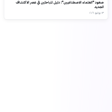
صعود "العلماء الاصطناعيين": دليل للباحثين في عصر الاكتشاف
الجديد
١٣ يوليو ٢٠٢٦