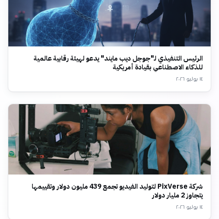
الرئيس التنفيذي لـ"جوجل ديب مايند" يدعو لهيئة رقابية عالمية
للذكاء الاصطناعي بقيادة أمريكية
١٤ يوليو ٢٠٢٦
شركة PixVerse لتوليد الفيديو تجمع 439 مليون دولار وتقييمها
يتجاوز 2 مليار دولار
١٤ يوليو ٢٠٢٦