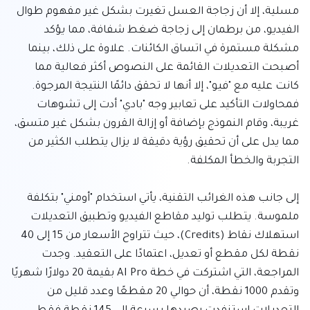
مسلية، إلا أن زجاجة العسل تغيرت بشكل غير مفهوم طوال 
الفيديو، من برطمان إلى زجاجة ضغط شفافة، مما يؤكد 
مشكلة مستمرة في اتساق الكائنات. علاوة على ذلك، بينما 
أصبحت التعديلات القائمة على النصوص أكثر فعالية مما 
كانت عليه مع "فيو"، إلا أنها لا تحقق دائمًا النتيجة المرجوة. 
فمحاولات التأكيد على تعابير وجه "بادي" أدت إلى تشوهات 
غريبة، وقام النموذج بإضافة أو إزالة القرون بشكل غير متسق، 
مما يدل على أن تحقيق رؤية دقيقة لا يزال يتطلب الكثير من 
إلى جانب هذه الغرائب التقنية، يأتي استخدام "أومني" بتكلفة 
ملموسة. يتطلب توليد مقاطع الفيديو وتطبيق التعديلات 
استهلاك نقاط (Credits)، حيث تتراوح الأسعار من 15 إلى 40 
نقطة لكل مقطع أو تعديل، اعتمادًا على التعقيد. وجدت 
المراجعة، التي اشتركت في خطة AI Pro بقيمة 20 دولارًا شهريًا 
وتقدم 1000 نقطة، أن حوالي 20 مقطعًا وعدد قليل من 