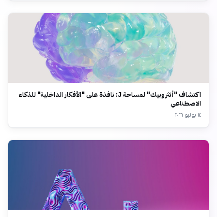
اكتشاف "أنثروبيك" لمساحة J: نافذة على "الأفكار الداخلية" للذكاء
الاصطناعي
١٤ يوليو ٢٠٢٦