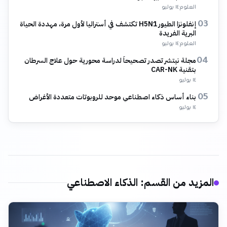
العلوم
·
١٤ يوليو
إنفلونزا الطيور H5N1 تكتشف في أستراليا لأول مرة، مهددة الحياة
03
البرية الفريدة
العلوم
·
١٤ يوليو
مجلة نيتشر تصدر تصحيحاً لدراسة محورية حول علاج السرطان
04
بتقنية CAR-NK
١٤ يوليو
بناء أساس ذكاء اصطناعي موحد للروبوتات متعددة الأغراض
05
١٤ يوليو
المزيد من القسم
:
الذكاء الاصطناعي