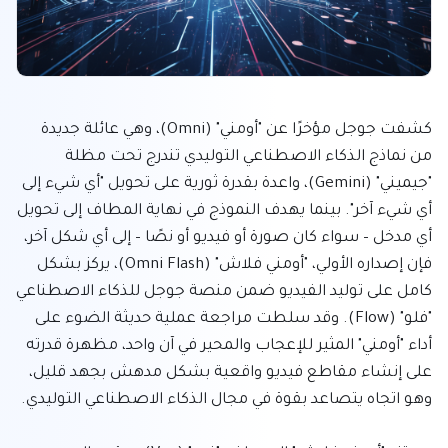
كشفت جوجل مؤخرًا عن "أومني" (Omni)، وهي عائلة جديدة 
من نماذج الذكاء الاصطناعي التوليدي تندرج تحت مظلة 
"جيميني" (Gemini)، واعدة بقدرة ثورية على تحويل "أي شيء إلى 
أي شيء آخر". بينما يهدف النموذج في نهاية المطاف إلى تحويل 
أي مدخل – سواء كان صورة أو فيديو أو نصًا – إلى أي شكل آخر، 
فإن إصداره الأولي، "أومني فلاش" (Omni Flash)، يركز بشكل 
كامل على توليد الفيديو ضمن منصة جوجل للذكاء الاصطناعي 
"فلو" (Flow). وقد سلطت مراجعة عملية حديثة الضوء على 
أداء "أومني" المثير للإعجاب والمحير في آن واحد، مظهرة قدرته 
على إنشاء مقاطع فيديو واقعية بشكل مدهش بجهد قليل، 