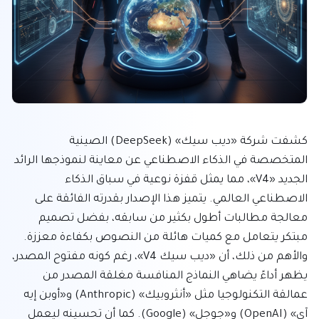
كشفت شركة «ديب سيك» (DeepSeek) الصينية 
المتخصصة في الذكاء الاصطناعي عن معاينة لنموذجها الرائد 
الجديد «V4»، مما يمثل قفزة نوعية في سباق الذكاء 
الاصطناعي العالمي. يتميز هذا الإصدار بقدرته الفائقة على 
معالجة مطالبات أطول بكثير من سابقه، بفضل تصميم 
مبتكر يتعامل مع كميات هائلة من النصوص بكفاءة معززة. 
والأهم من ذلك، أن «ديب سيك V4»، رغم كونه مفتوح المصدر، 
يظهر أداءً يضاهي النماذج المنافسة مغلقة المصدر من 
عمالقة التكنولوجيا مثل «أنثروبيك» (Anthropic) و«أوبن إيه 
آي» (OpenAI) و«جوجل» (Google). كما أن تحسينه ليعمل 