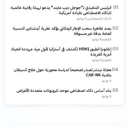
الرئيس التنفيذي لـ"جوجل ديب مايند" يدعو لهيئة رقابية عالمية
01
للذكاء الاصطناعي بقيادة أمريكية
الذكاء الاصطناعي
·
١٤ يوليو
رصد ظاهرة سحب الإطار الزمكاني يؤكد نظرية أينشتاين النسبية
02
العامة بدقة غير مسبوقة
العلوم
·
١٤ يوليو
إنفلونزا الطيور H5N1 تكتشف في أستراليا لأول مرة، مهددة الحياة
03
البرية الفريدة
العلوم
·
١٤ يوليو
مجلة نيتشر تصدر تصحيحاً لدراسة محورية حول علاج السرطان
04
بتقنية CAR-NK
١٤ يوليو
بناء أساس ذكاء اصطناعي موحد للروبوتات متعددة الأغراض
05
١٤ يوليو