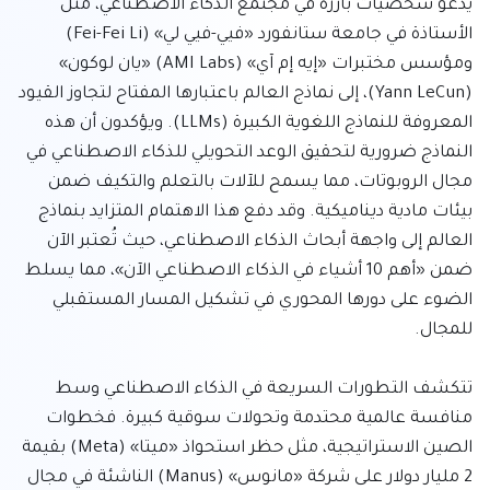
يدعو شخصيات بارزة في مجتمع الذكاء الاصطناعي، مثل 
الأستاذة في جامعة ستانفورد «فيي-فيي لي» (Fei-Fei Li) 
ومؤسس مختبرات «إيه إم آي» (AMI Labs) «يان لوكون» 
(Yann LeCun)، إلى نماذج العالم باعتبارها المفتاح لتجاوز القيود 
المعروفة للنماذج اللغوية الكبيرة (LLMs). ويؤكدون أن هذه 
النماذج ضرورية لتحقيق الوعد التحويلي للذكاء الاصطناعي في 
مجال الروبوتات، مما يسمح للآلات بالتعلم والتكيف ضمن 
بيئات مادية ديناميكية. وقد دفع هذا الاهتمام المتزايد بنماذج 
العالم إلى واجهة أبحاث الذكاء الاصطناعي، حيث تُعتبر الآن 
ضمن «أهم 10 أشياء في الذكاء الاصطناعي الآن»، مما يسلط 
الضوء على دورها المحوري في تشكيل المسار المستقبلي 
تتكشف التطورات السريعة في الذكاء الاصطناعي وسط 
منافسة عالمية محتدمة وتحولات سوقية كبيرة. فخطوات 
الصين الاستراتيجية، مثل حظر استحواذ «ميتا» (Meta) بقيمة 
2 مليار دولار على شركة «مانوس» (Manus) الناشئة في مجال 