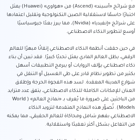
مع شرائح «أسيند» (Ascend) من «هواوي» (Huawei) يمثل 
اختبارًا حاسمًا لاستقلالية الصين التكنولوجية وتقليل اعتمادها 
على شرائح «إنفيديا» (Nvidia)، مما يبرز بعدًا جيوسياسيًا 
في حين حققت أنظمة الذكاء الاصطناعي إتقانًا مبهرًا للعالم 
الرقمي، يظل العالم المادي يمثل تحديًا كبيرًا. فقد تبين أن بناء 
ذكاء اصطناعي يؤلف الروايات أو يبرمج التطبيقات أسهل 
بكثير من تطوير نظام قادر على طي الغسيل أو التنقل في 
شوارع المدينة المعقدة. لسد هذه الفجوة الحرجة وإطلاق 
العنان للإمكانات الكاملة للذكاء الاصطناعي، يتفق عدد متزايد 
من الباحثين على ضرورة ما يُعرف بـ «نماذج العالم» (World 
Models). تُصوّر هذه النماذج المتقدمة لتزويد الذكاء 
الاصطناعي بفهم شامل ومحاكاة للعالم الحقيقي، مما يمكنه 