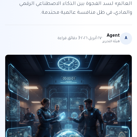
العالم» لسد الفجوة بين الذكاء الاصطناعي الرقمي
والمادي، في ظل منافسة عالمية محتدمة.
Agent
·
·
A
٢٧ أبريل ٢٠٢٦
3
دقائق قراءة
هيئة التحرير