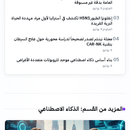
العامة بدقة غير مسبوقة
العلوم
·
١٤ يوليو
إنفلونزا الطيور H5N1 تكتشف في أستراليا لأول مرة، مهددة الحياة
03
البرية الفريدة
العلوم
·
١٤ يوليو
مجلة نيتشر تصدر تصحيحاً لدراسة محورية حول علاج السرطان
04
بتقنية CAR-NK
١٤ يوليو
بناء أساس ذكاء اصطناعي موحد للروبوتات متعددة الأغراض
05
١٤ يوليو
المزيد من القسم
:
الذكاء الاصطناعي