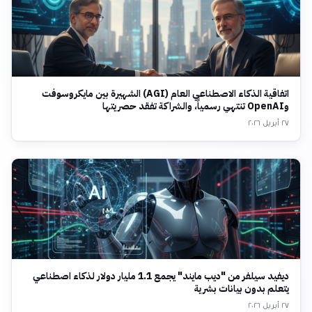
اتفاقية الذكاء الاصطناعي العام (AGI) الشهيرة بين مايكروسوفت
وOpenAI تنتهي رسمياً، والشراكة تفقد حصريتها
٢٧ أبريل ٢٠٢٦
ديفيد سيلفر من "ديب مايند" يجمع 1.1 مليار دولار لذكاء اصطناعي
يتعلم بدون بيانات بشرية
٢٧ أبريل ٢٠٢٦