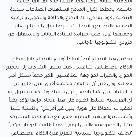
التكاملية للغاية لتركيزاتهما، معتبراً خبرة ألف ألفا إضافة 
حاسمة. يخطط الكيان المدمج لاستهداف الصناعات شديدة 
التنظيم بقوة، بما في ذلك الدفاع والطاقة والتمويل والرعاية 
الصحية والتصنيع والاتصالات، بالإضافة إلى القطاع العام، 
وجميعها تولي أهمية متزايدة لسيادة البيانات والاستقلال عن 
يعكس هذا الاندماج أيضاً اتجاهاً أوسع للاندماج داخل قطاع 
الذكاء الاصطناعي التنافسي، حيث تسعى الشركات إلى تجميع 
الموارد والخبرات لمواجهة المنافسين الأكبر حجماً بشكل أكثر 
فعالية. وفي حين أن تحالفات محتملة أخرى، مثل تقارير عن 
مناقشات بين xAI التابعة لإيلون ماسك وشركة ميسترال إيه 
آي الفرنسية، تسلط الضوء على هذا الاتجاه، فإنها تؤكد أيضاً 
تعقيدات الحفاظ على هوية "بديل غير أمريكي". بالنسبة لكندا 
وألمانيا، تتوافق هذه المبادرة بعمق مع مخاوفهما المشتركة 
بشأن الخصوصية والأمن الرقمي. وقد أطلقت الدولتان مؤخراً 
"تحالف التكنولوجيا السيادية" لتعزيز قدرة الذكاء الاصطناعي 