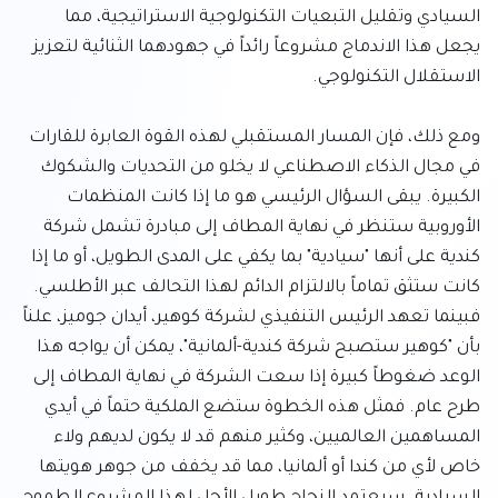
السيادي وتقليل التبعيات التكنولوجية الاستراتيجية، مما 
يجعل هذا الاندماج مشروعاً رائداً في جهودهما الثنائية لتعزيز 
ومع ذلك، فإن المسار المستقبلي لهذه القوة العابرة للقارات 
في مجال الذكاء الاصطناعي لا يخلو من التحديات والشكوك 
الكبيرة. يبقى السؤال الرئيسي هو ما إذا كانت المنظمات 
الأوروبية ستنظر في نهاية المطاف إلى مبادرة تشمل شركة 
كندية على أنها "سيادية" بما يكفي على المدى الطويل، أو ما إذا 
كانت ستثق تماماً بالالتزام الدائم لهذا التحالف عبر الأطلسي. 
فبينما تعهد الرئيس التنفيذي لشركة كوهير، أيدان جوميز، علناً 
بأن "كوهير ستصبح شركة كندية-ألمانية"، يمكن أن يواجه هذا 
الوعد ضغوطاً كبيرة إذا سعت الشركة في نهاية المطاف إلى 
طرح عام. فمثل هذه الخطوة ستضع الملكية حتماً في أيدي 
المساهمين العالميين، وكثير منهم قد لا يكون لديهم ولاء 
خاص لأي من كندا أو ألمانيا، مما قد يخفف من جوهر هويتها 