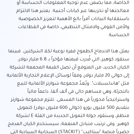
الخاصة، مما يضمن عدم توجيه المعلومات الحساسة أو 
معالجتها أو تخزينها عبر كيانات أجنبية. يعتبر هذا الالتزام 
باستقلالية البيانات أمراً بالغ الأهمية لتعزيز الخصوصية 
والأمن القومي والامتثال التنظيمي، خاصة في القطاعات 
يمثل هذا الاندماج الطموح قفزة نوعية لكلا الشركتين. فبينما 
ستقود كوهير، التي قُدرت قيمتها مؤخراً بـ 6.8 مليار دولار، 
الكيان الجديد، من المتوقع أن تصل القيمة المجمعة للشركة 
إلى حوالي 20 مليار دولار، وفقاً لوسائل الإعلام التجارية الألمانية 
مثل "هاندلسبلات". ويُعدّ مجموعة شوارتز الألمانية للبيع 
بالتجزئة، وهي مساهم حالي في ألف ألفا، داعماً مالياً 
واستراتيجياً محورياً في هذا المسعى. تلتزم مجموعة شوارتز 
بتقديم 500 مليون يورو (حوالي 600 مليون دولار) كتمويل 
منظم، وستقود جولة التمويل الجديدة من الفئة E لشركة 
كوهير. وفي ترتيب متبادل المنفعة، سيستخدم الكيان المدمج 
حصرياً منصة "ستاكيت" (STACKIT) السحابية السيادية التي 