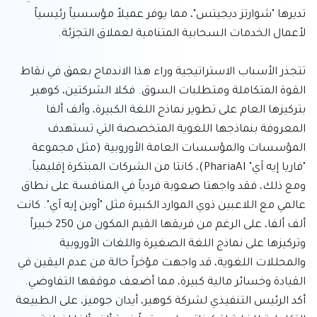
تديرها "شوارتز ديجيتس"، مما يوفر عميلاً مؤسسياً رئيسياً 
تتجذر الأسباب الاستراتيجية وراء هذا الاندماج بعمق في نقاط 
القوة المتكاملة ومتطلبات السوق. فكلا الشركتين، كوهير 
بتركيزها العام على تطوير نماذج اللغة الكبيرة، وألف ألفا 
المعروفة بنماذجها اللغوية المتخصصة التي تستهدف 
المؤسسات والمؤسسات العامة الأوروبية (مثل مجموعة 
"فاريا إيه آي" PhariaAI)، كانتا من الشركات المبتكرة إقليمياً. 
ومع ذلك، فقد واجهتا صعوبة فردياً في المنافسة على نطاق 
عالمي مع اللاعبين ذوي الموارد الكبيرة مثل "أوبن إيه آي". كانت 
ألف ألفا، على الرغم من فريقها القيم المكون من 250 خبيراً 
وتركيزها على نماذج اللغة الصغيرة واللغات الأوروبية 
والمحللات اللغوية، قد واجهت مؤخراً حالة من عدم اليقين في 
القيادة وخسائر مالية كبيرة، مما أضعف موقفها التفاوضي. 
أكد الرئيس التنفيذي لشركة كوهير، أيدان جوميز، على الطبيعة 