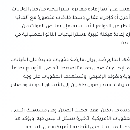
ويرى المحللون أن إعادة انتشار القوات هذه يمكن أن تفسر على أنها إعادة معايرة استراتيجية من قبل الولايات 
المتحدة، ربما بهدف إعادة تخصيص الموارد لمناطق أخرى أو كإجراء عقابي وسط خلافات متصورة مع ألمانيا 
حول الإنفاق الدفاعي ومسائل سياسية أخرى. بغض النظر عن الدوافع الأساسية، فإن تقليص القوات من 
شأنه أن يؤثر على القدرات الدفاعية لألمانيا وقد يستلزم إعادة هيكلة كبيرة لاستراتيجيات الناتو العملياتية في 
وبموازاة هذه التطورات، تواصل الولايات المتحدة موقفها الحازم ضد إيران، فارضة عقوبات جديدة على الكيانات 
المشاركة في معالجة النفط الخام الإيراني. وتندرج هذه الإجراءات ضمن حملة 'الضغط الأقصى' الأوسع نطاقاً 
المصممة لشل الاقتصاد الإيراني وكبح طموحاته النووية ونفوذه الإقليمي. وتستهدف العقوبات على وجه 
التحديد المصافي التي تعتمد على النفط الإيراني، بهدف زيادة تقييد وصول طهران إلى الأسواق الدولية ومصادر 
ومع ذلك، فقد واجهت حملة الضغط هذه معارضة شديدة من بكين. فقد رفضت الصين، وهي مستهلك رئيسي 
لموارد الطاقة العالمية وشريك تجاري مهم لإيران، العقوبات الأمريكية الأخيرة بشكل لا لبس فيه. ويؤكد هذا 
التحدي التزام الصين بمصالحها الاقتصادية واستعدادها المتزايد لتحدي الأحادية الأمريكية على الساحة 