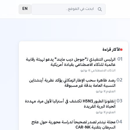
EN
الأكثر قراءة
الرئيس التنفيذي لـ"جوجل ديب مايند" يدعو لهيئة رقابية
01
عالمية للذكاء الاصطناعي بقيادة أمريكية
الذكاء الاصطناعي
·
١٤ يوليو
رصد ظاهرة سحب الإطار الزمكاني يؤكد نظرية أينشتاين
02
النسبية العامة بدقة غير مسبوقة
العلوم
·
١٤ يوليو
إنفلونزا الطيور H5N1 تكتشف في أستراليا لأول مرة، مهددة
03
الحياة البرية الفريدة
العلوم
·
١٤ يوليو
مجلة نيتشر تصدر تصحيحاً لدراسة محورية حول علاج
04
السرطان بتقنية CAR-NK