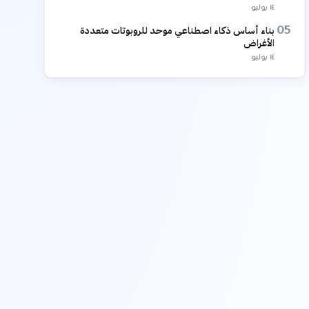
١٤ يوليو
بناء أساس ذكاء اصطناعي موحد للروبوتات متعددة
05
الأغراض
١٤ يوليو