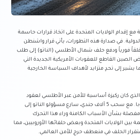
تشهد الساحة الجيوسياسية العالمية تحولات عميقة مع إقدام الولايات المتحدة على اتخاذ قرارات حاسمة 
تعيد تشكيل تحالفاتها وتتحدى المعايير الاقتصادية الدولية. في صدارة هذه التطورات، يأتي قرار واشنطن 
بسحب حوالي 5 آلاف جندي من ألمانيا، وهو تحرك أثار قلقاً فورياً ودفع حلف شمال الأطلسي (الناتو) إلى طلب 
توضيحات مفصلة. بالتوازي، يتابع المجتمع الدولي رفض الصين القاطع للعقوبات الأمريكية الجديدة التي 
تستهدف المصافي التي تعتمد على النفط الإيراني، مما يشير إلى تحدٍ متزايد لأهداف السياسة الخارجية 
إن قرار تقليص الوجود العسكري الأمريكي في ألمانيا، الذي كان ركيزة أساسية للأمن عبر الأطلسي لعقود 
طويلة، قد أحدث موجات من القلق في جميع أنحاء أوروبا. مع سحب 5 آلاف جندي، سارع مسؤولو الناتو إلى 
التواصل مع واشنطن، سعياً للحصول على تفسيرات مفصلة بشأن الأسباب الكامنة وراء هذا التحرك 
وتداعياته المحتملة. يأتي هذا التطور وسط توترات قائمة بين الولايات المتحدة وبعض حلفائها الأوروبيين، مما 