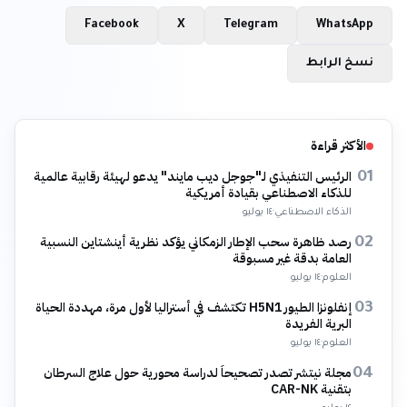
Facebook
X
Telegram
WhatsApp
نسخ الرابط
الأكثر قراءة
الرئيس التنفيذي لـ"جوجل ديب مايند" يدعو لهيئة رقابية عالمية
01
للذكاء الاصطناعي بقيادة أمريكية
الذكاء الاصطناعي
·
١٤ يوليو
رصد ظاهرة سحب الإطار الزمكاني يؤكد نظرية أينشتاين النسبية
02
العامة بدقة غير مسبوقة
العلوم
·
١٤ يوليو
إنفلونزا الطيور H5N1 تكتشف في أستراليا لأول مرة، مهددة الحياة
03
البرية الفريدة
العلوم
·
١٤ يوليو
مجلة نيتشر تصدر تصحيحاً لدراسة محورية حول علاج السرطان
04
بتقنية CAR-NK