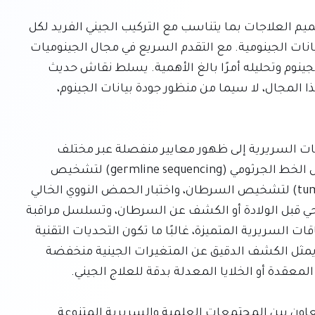
يمثل تحقيق الوعد بالطب الدقيق، الذي يهدف إلى تصميم العلاجات بما يتناسب مع التركيب الجيني الفريد لكل 
فرد، تحديًا يتوقف بشكل حاسم على دقة وموثوقية البيانات الجينومية. مع التقدم السريع في مجال الجينوميات 
الطبية، أصبح ضمان أعلى معايير الدقة في تسلسل الجينوم وتحليله أمرًا بالغ الأهمية. يسلط نقاش حديث 
الضوء على التحديات الملحة والفرص الهائلة ضمن هذا المجال، لا سيما من منظور جودة بيانات الجينوم، 
في الوقت الحالي، أدى تطبيق تسلسل الجينوم في البيئات السريرية إلى ظهور معايير منفصلة عبر مختلف 
المجالات المتخصصة. تشمل هذه المجالات تسلسل الخط الجرثومي (germline sequencing) لتشخيص 
الأمراض الوراثية، وتسلسل الأورام (tumour sequencing) لتشخيص السرطان، واختبار الحمض النووي الخالي 
من الخلايا (cell-free DNA testing) للكشف غير الجراحي قبل الولادة أو الكشف عن السرطان، وتسلسل مراقبة 
الجودة في العلاجات الجينية. على الرغم من هذه السياقات السريرية المتميزة، غالبًا ما تكون التحديات التقنية 
الأساسية متشابهة بشكل لافت. على سبيل المثال، يمثل الكشف الدقيق عن المتغيرات الجينية منخفضة 
إدراكًا لهذا التجزئة، يدعو الخبراء إلى زيادة التزامن والتعاون بين المجتمعات العلمية والسريرية المتنوعة 