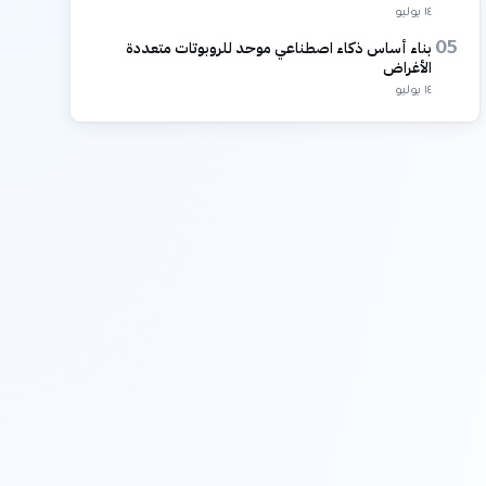
١٤ يوليو
بناء أساس ذكاء اصطناعي موحد للروبوتات متعددة
05
الأغراض
١٤ يوليو