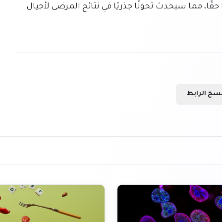
تطوير حلول رعاية صحية أكثر أمانًا وفعالية وتخصيصًا حقًا، مما سيحدث تحولًا جذريًا في نتائج المرضى لأجيال 
سخ الرابط