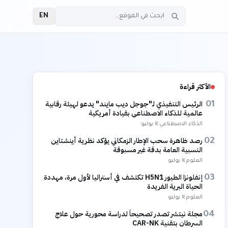
EN
الأكثر قراءة
الرئيس التنفيذي لـ"جوجل ديب مايند" يدعو لهيئة رقابية
01
عالمية للذكاء الاصطناعي بقيادة أمريكية
الذكاء الاصطناعي
·
١٤ يوليو
رصد ظاهرة سحب الإطار الزمكاني يؤكد نظرية أينشتاين
02
النسبية العامة بدقة غير مسبوقة
العلوم
·
١٤ يوليو
إنفلونزا الطيور H5N1 تكتشف في أستراليا لأول مرة، مهددة
03
الحياة البرية الفريدة
العلوم
·
١٤ يوليو
مجلة نيتشر تصدر تصحيحاً لدراسة محورية حول علاج
04
السرطان بتقنية CAR-NK