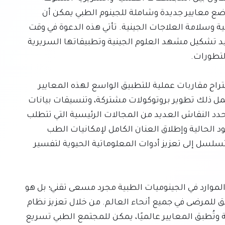
المشاركة في الطب الجينومي. الهدف الأساسي هو وضع معايير جديدة وشاملة للجينوم الطبي يمكن أن 
تغرس ثقة أكبر في دقة وفعالية التشخيصات الجينومية وسلامة العلاجات الجينية. تأتي هذه الدعوة في وقت 
محوري، يتسم بالابتكار التكنولوجي المتواصل الذي يعيد تشكيل مشهد العلوم الجينية وتطبيقاتها السريرية 
لسد الفجوات القائمة وتعزيز بيئة أكثر تماسكًا، يتم اقتراح مقاربات عملية للتطبيق الواسع لهذه المعايير 
الجينومية المنسقة عبر سياقات سريرية متنوعة. يشمل ذلك تطوير بروتوكولات مشتركة، وتنسيقات بيانات 
موحدة، وآليات قوية لضمان الجودة. علاوة على ذلك، يحدد النقاش العديد من المجالات الرئيسية التي تتطلب 
مزيدًا من البحث والتطوير والاستثمار للتغلب على القيود الحالية وإطلاق العنان الكامل لإمكانيات الطب 
الجينومي. تتراوح هذه المجالات من تحسين تقنيات التسلسل إلى تعزيز أدوات المعلوماتية الحيوية لتفسير 
في نهاية المطاف، لا يمثل التنسيق الناجح للمعايير والموارد في الجينوميات الطبية مجرد مسعى تقني؛ بل هو 
خطوة أساسية نحو تحقيق الوعد الكامل بالطب الدقيق للمرضى في جميع أنحاء العالم. من خلال تعزيز نظام 
بيئي تعاوني، حيث تكون جودة البيانات أمرًا بالغ الأهمية وتُطبق المعايير عالميًا، يمكن للمجتمع الطبي تسريع 