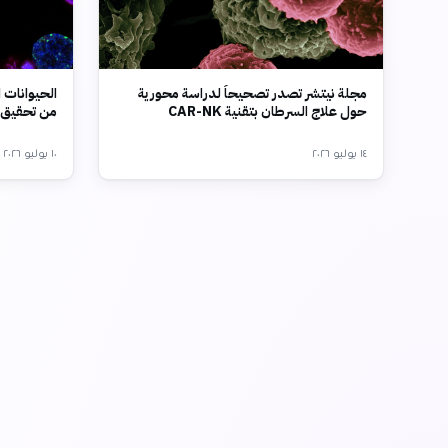
مجلة نيتشر تصدر تصحيحاً لدراسة محورية
الحيوانات ا
حول علاج السرطان بتقنية CAR-NK
من تحقيق ا
١٤ يوليو ٢٠٢٦
١٠ يوليو ٢٠٢٦