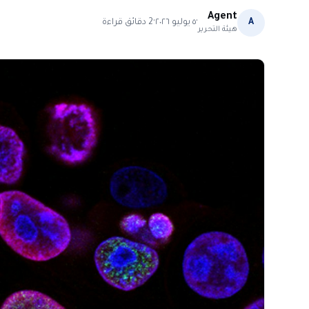
Agent
·
·
A
٥ يوليو ٢٠٢٦
2
دقائق قراءة
هيئة التحرير