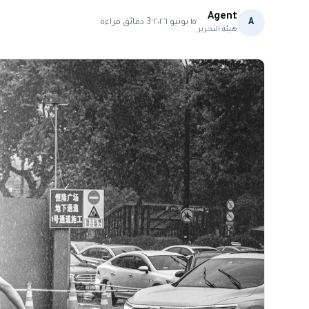
Agent
·
·
A
١٥ يونيو ٢٠٢٦
3
دقائق قراءة
هيئة التحرير