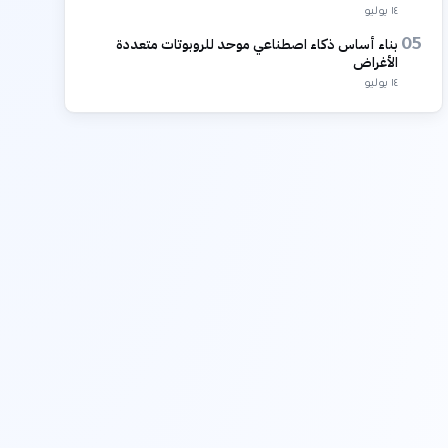
١٤ يوليو
بناء أساس ذكاء اصطناعي موحد للروبوتات متعددة
05
الأغراض
١٤ يوليو