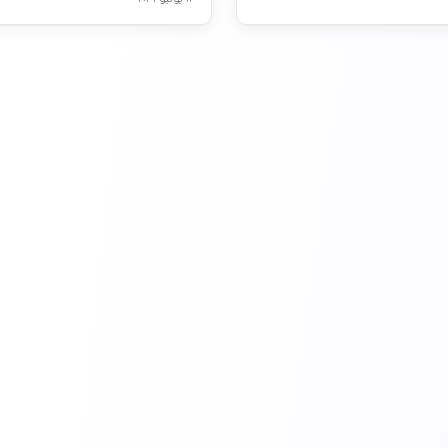
١٣ يوليو ٢٠٢٦