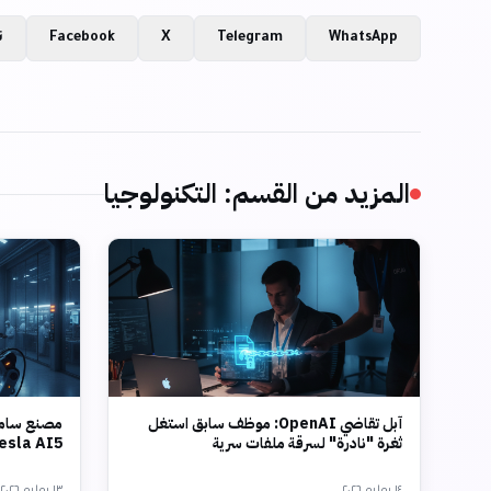
WhatsApp
Telegram
X
Facebook
ن
المزيد من القسم
:
التكنولوجيا
آبل تقاضي OpenAI: موظف سابق استغل
مصنع سامس
ثغرة "نادرة" لسرقة ملفات سرية
Tesla AI5 بتقنية 2 نانو