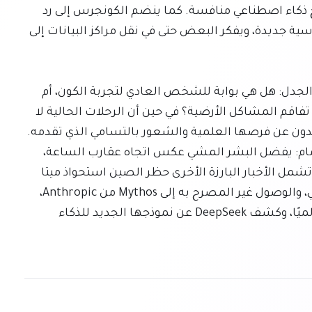
عن سياسة كانت ستقيد قدرة "كلود" على تطوير نماذج ذكاء اصطناعي منافسة. كما ينضم الكونجرس إلى رد 
الفعل العنيف ضد مراكز البيانات، مقترحًا خططًا سياسية جديدة، ويفكر البعض حتى في نقل مراكز البيانات إلى 
أخيرًا، تواصل صناعة السياحة الفضائية الناشئة إثارة الجدل: هل هي بوابة للشخص العادي لتجربة الكون، أم 
مجرد عرض باهظ آخر للأثرياء الفاحشين، مما يزيد من تفاقم المشاكل الأرضية؟ في حين أن الرحلات الحالية لا 
تزال باهظة التكلفة وتشكل مخاطر بيئية، يدافع المؤيدون عن فرصها العلمية والشعور بالتسامي الذي تقدمه. 
في غضون ذلك، اكتشف العلماء اكتشافًا مثيرًا للاهتمام: يفضل البشر المشي عكس اتجاه عقارب الساعة، 
وهو اكتشاف يمكن أن يحسن إدارة الحشود والإخلاء. تشمل الأخبار البارزة الأخرى حظر الصين استحواذ ميتا 
على شركة Manus الناشئة في مجال الذكاء الاصطناعي، والوصول غير المصرح به إلى Mythos من Anthropic، 
ودعوة Anthropic لإبطاء تطوير الذكاء الاصطناعي عالميًا، وكشف DeepSeek عن نموذجها الجديد للذكاء 