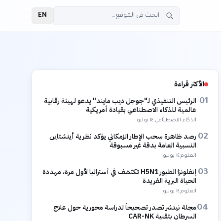
EN
الأكثر قراءة
الرئيس التنفيذي لـ"جوجل ديب مايند" يدعو لهيئة رقابية
01
عالمية للذكاء الاصطناعي بقيادة أمريكية
الذكاء الاصطناعي
·
١٤ يوليو
رصد ظاهرة سحب الإطار الزمكاني يؤكد نظرية أينشتاين
02
النسبية العامة بدقة غير مسبوقة
العلوم
·
١٤ يوليو
إنفلونزا الطيور H5N1 تكتشف في أستراليا لأول مرة، مهددة
03
الحياة البرية الفريدة
العلوم
·
١٤ يوليو
مجلة نيتشر تصدر تصحيحاً لدراسة محورية حول علاج
04
السرطان بتقنية CAR-NK