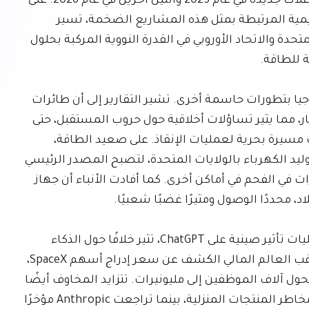
القدرة الكهربائية. يستمر الزخم مع بدء بناء ستة مفاعلات جديدة في عام 2025 واثنين آخرين في عام 2026. على 
الرغم من الاستثمار الأولي الهائل والتعقيدات التصميمية المرتبطة بمثل هذه المشاريع الضخمة، تسير 
الصين على الطريق الصحيح لتجاوز كل من الولايات المتحدة والاتحاد الأوروبي في القدرة النووية المركبة بحلول 
وبعيدًا عن هذه الروايات الرئيسية، يضج عالم التكنولوجيا بتطورات حاسمة أخرى. تشير التقارير إلى أن طائرات 
مسيرة ذاتية التحكم ربما قتلت جنودًا لأول مرة في اختبار، مما يثير تساؤلات أخلاقية حول حروب المستقبل، حتى 
في الوقت الذي تستخدم فيه الولايات المتحدة طائرات مسيرة بحرية لعمليات الإنقاذ. على صعيد الطاقة، 
تجاوزت الطاقة الشمسية بشكل ملحوظ الفحم في توليد الكهرباء بالولايات المتحدة، لتصبح المصدر الرئيسي 
الجديد للطاقة، وهو تناقض صارخ مع زيادة الاستثمارات في الفحم في أماكن أخرى. كما أفادت الأنباء أن جهاز 
علاوة على ذلك، تزعم شركة OpenAI أنها اكتشفت عمليات تأثير صينية على ChatGPT، تثير خلافًا حول الذكاء 
الاصطناعي ومراكز البيانات والتعريفات الجمركية. يترقب العالم المالي الكشف عن سعر إدراج أسهم SpaceX، 
والذي قد يؤدي إلى أكبر اكتتاب عام أولي على الإطلاق ويحول آلاف الموظفين إلى مليونيرات. تتزايد المخاوف أيضًا 
مع إبلاغ علماء وكالة حماية البيئة عن ضغوط لتقليل مخاطر المنتجات المنزلية، بينما تراجعت Anthropic مؤخرًا 