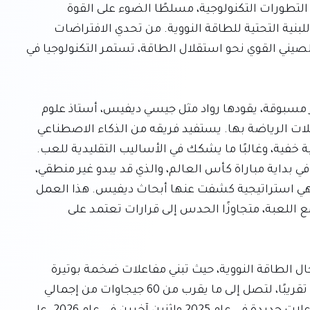
يقدم العدد الأخير من "التحميل" جرعة يومية من أحدث التطورات التكنولوجية، مسلطًا الضوء على القوة 
التحويلية للبيانات في عالم الرياضة والتوسع السريع للبنية التحتية للطاقة النووية. من تحدي الافتراضات 
الراسخة في الرياضة الأكثر شعبية عالميًا إلى الدفع الصيني القوي نحو استقلال الطاقة، تستمر التكنولوجيا في 
في مجال الرياضة، تشهد كرة القدم نهضة بيانات غير مسبوقة، يقودها رواد مثل جيسي ديفيس، أستاذ علوم 
الحاسوب في جامعة لوفان ببلجيكا ورئيس مختبر تحليلات الرياضة بها. يستفيد فريقه من الذكاء الاصطناعي 
وتحليلات البيانات المتقدمة للكشف عن أنماط تكتيكية خفية، وغالبًا ما يشكك في الأساليب التقليدية للعب. 
على سبيل المثال، ركل الكرة عمدًا خارج حدود الملعب في بداية مباراة كأس العالم، والذي قد يبدو غير منطقي، 
يمكن أن يكون إعدادًا محسوبًا لتسجيل هدف لاحقًا، وهي استراتيجية كشفت عنها أبحاث ديفيس. هذا العمل 
يغير بشكل جوهري كيفية تعامل المدربين واللاعبين مع اللعبة، متجاوزًا الحدس إلى قرارات تعتمد على 
في سياق متصل، تحقق الصين خطوات عملاقة في مجال الطاقة النووية، حيث تبني مفاعلات ضخمة بوتيرة 
مذهلة. منذ عام 2016، ضاعفت البلاد أسطولها النووي تقريبًا، لتصل إلى ما يقرب من 60 جيجاوات من إجمالي 