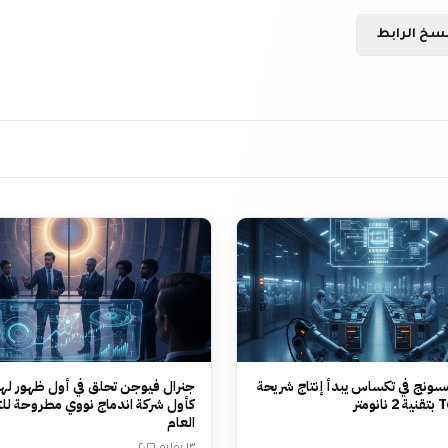
سخ الرابط
ونج في تكساس يبدأ إنتاج شريحة
جنرال فيوجن تحلق في أول ظهور لها
متر
كأول شركة اندماج نووي مطروحة لل
العام