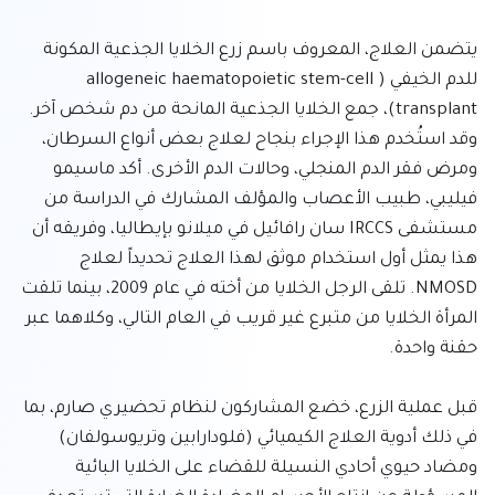
يتضمن العلاج، المعروف باسم زرع الخلايا الجذعية المكونة 
للدم الخيفي (allogeneic haematopoietic stem-cell 
transplant)، جمع الخلايا الجذعية المانحة من دم شخص آخر. 
وقد استُخدم هذا الإجراء بنجاح لعلاج بعض أنواع السرطان، 
ومرض فقر الدم المنجلي، وحالات الدم الأخرى. أكد ماسيمو 
فيليبي، طبيب الأعصاب والمؤلف المشارك في الدراسة من 
مستشفى IRCCS سان رافائيل في ميلانو بإيطاليا، وفريقه أن 
هذا يمثل أول استخدام موثق لهذا العلاج تحديداً لعلاج 
NMOSD. تلقى الرجل الخلايا من أخته في عام 2009، بينما تلقت 
المرأة الخلايا من متبرع غير قريب في العام التالي، وكلاهما عبر 
قبل عملية الزرع، خضع المشاركون لنظام تحضيري صارم، بما 
في ذلك أدوية العلاج الكيميائي (فلودارابين وتريوسولفان) 
ومضاد حيوي أحادي النسيلة للقضاء على الخلايا البائية 