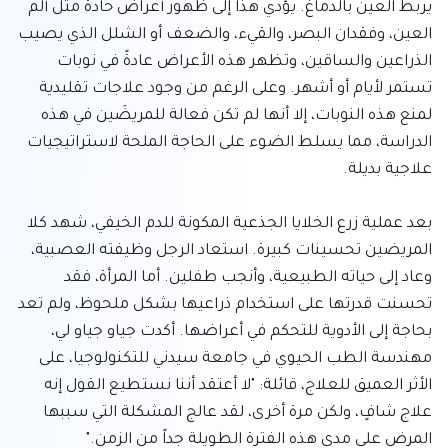
يربط العين بالدماغ. يؤدي هذا إلى ظهور أعراض حادة مثل ألم 
العين، وفقدان البصر، والقيء، والضعف أو الشلل الذي يصيب 
الذراعين والساقين، وتظهر هذه الأعراض عادةً في نوبات 
تستمر لأيام أو أشهر. وعلى الرغم من وجود علاجات تقليدية 
لمنع هذه النوبات، إلا أنها لم تكن فعالة للمريضَين في هذه 
الدراسة، مما يسلط الضوء على الحاجة الملحة لاستراتيجيات 
بعد عملية زرع الخلايا الجذعية المكونة للدم الخيفي، شهد كلا 
المريضين تحسينات كبيرة. استعاد الرجل وظيفته العصبية، 
وعاد إلى حياته الطبيعية، وأنجب طفلين. أما المرأة، فقد 
تحسنت قدرتها على استخدام ذراعيها بشكل ملحوظ، ولم تعد 
بحاجة إلى الأدوية للتحكم في أعراضها. أكدت جياو جياو لي، 
مهندسة الطب الحيوي في جامعة سيدني للتكنولوجيا، على 
الأثر العميق للعلاج، قائلة: "لا أعتقد أننا نستطيع القول إنه 
علاج شافٍ، ولكن مرة أخرى، لقد عالج المشكلة التي سببها 