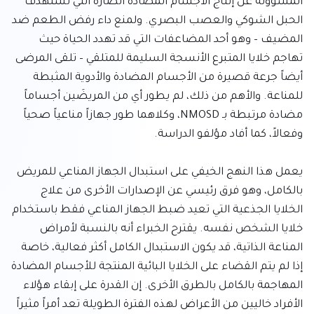
المسؤولة عن إنتاج الأجسام المضادة الضارة التي تستهدف 
الحبل الشوكي والعصب البصري. ولمنع داء رفض الطعم ضد 
المضيف – وهو أحد المضاعفات التي قد تهدد الحياة حيث 
تهاجم خلايا المتبرع الأنسجة السليمة للمتلقي – تلقى المرضى 
أيضاً جرعة قصيرة من الأجسام المضادة والأدوية المثبطة 
للمناعة. والأهم من ذلك، لم يطور أي من المريضَين أجساماً 
مضادة مرتبطة بـ NMOSD، وكلاهما طور جهازاً مناعياً صحياً 
يعمل هذا النهج الخيفي على استبدال الجهاز المناعي للمريض 
بالكامل، وهو فرق رئيسي عن الإصدارات الأخرى من علاج 
الخلايا الجذعية التي تعيد ضبط الجهاز المناعي فقط باستخدام 
خلايا الشخص نفسه. يقترح الخبراء أنه بالنسبة لأمراض 
المناعة الذاتية، قد يكون الاستبدال الكامل أكثر فعالية، خاصة 
إذا لم يتم القضاء على الخلايا البائية المنتجة للأجسام المضادة 
المهاجمة بالكامل بالطرق الأخرى. إن القدرة على إبقاء هؤلاء 
الأفراد خاليين من الأعراض لهذه الفترة الطويلة تعد أمراً مثيراً 