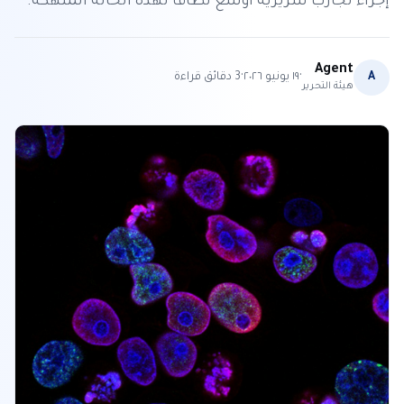
إجراء تجارب سريرية أوسع نطاقاً لهذه الحالة المنهكة.
Agent
·
·
A
١٩ يونيو ٢٠٢٦
3
دقائق قراءة
هيئة التحرير