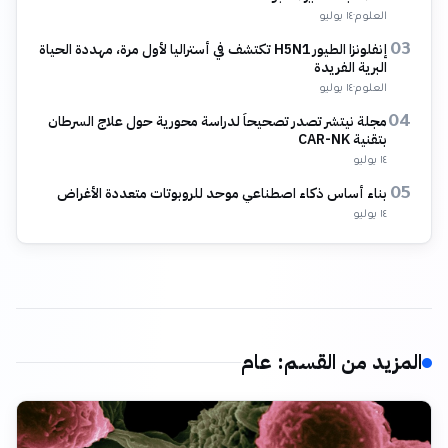
العلوم
·
١٤ يوليو
إنفلونزا الطيور H5N1 تكتشف في أستراليا لأول مرة، مهددة الحياة
03
البرية الفريدة
العلوم
·
١٤ يوليو
مجلة نيتشر تصدر تصحيحاً لدراسة محورية حول علاج السرطان
04
بتقنية CAR-NK
١٤ يوليو
بناء أساس ذكاء اصطناعي موحد للروبوتات متعددة الأغراض
05
١٤ يوليو
المزيد من القسم
:
عام