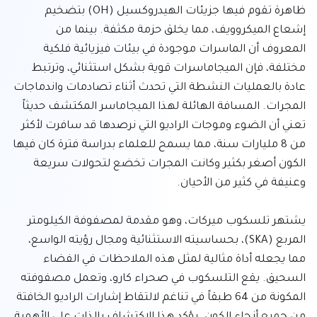
ظاهرة تقوم فيها جزيئات الهيدروكسيل (OH) بتضخيم 
إشعاع الميكروويف، مما يخلق حزمة مكثفة. بينما من 
المعروف أن الماسرات موجودة في بيئات فيزيائية فلكية 
مختلفة، فإن الميجاماسرات قوية بشكل استثنائي، وترتبط 
عادة بالعمليات النشطة التي تحدث أثناء تصادمات واندماجات 
المجرات. المسافة الهائلة لهذا الميجاماسر المكتشف حديثاً 
تعني أن الضوء وموجات الراديو التي نرصدها قد سافرت لأكثر 
من 8 مليارات سنة، مما يسمح للعلماء بدراسة فترة كان فيها 
الكون أصغر بكثير وكانت المجرات تخضع لتحولات سريعة 
يشتهر تلسكوب ميركات، وهو مقدمة لمصفوفة الكيلومتر 
المربع (SKA)، بحساسيته الاستثنائية ومجال رؤيته الواسع، 
مما يجعله أداة مثالية لمثل هذه الملاحظات في الفضاء 
السحيق. يقع التلسكوب في صحراء كارو، وتعمل مصفوفته 
المكونة من 64 طبقاً في تناغم لالتقاط إشارات الراديو الخافتة 