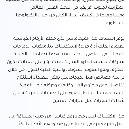
من جميع أنحاء الكون. يؤكد هذا الاكتشاف بالذات على الأهمية 
المتزايدة لجنوب أفريقيا في البحث الفلكي العالمي 
ومساهمتها في كشف أسرار الكون من خلال التكنولوجيا 
يوفر اكتشاف هذا الميجاماسر الذي حطم الأرقام القياسية 
لعلماء الفلك أداة فريدة لاستكشاف ديناميكيات اندماجات 
المجرات في الماضي البعيد. تعتبر هذه التصادمات الكونية 
محركات حاسمة لتطور المجرات، حيث تؤثر على معدلات تكون 
النجوم، ونمو الثقوب السوداء، والبنية الكلية للكون. من خلال 
دراسة خصائص هذا الميجاماسر، يمكن للعلماء استنتاج 
تفاصيل حول محتوى الغاز وكثافته وحركته داخل المجرة 
المندمجة، مما يسلط الضوء على العمليات الفيزيائية التي 
هذا الاكتشاف ليس مجرد رقم قياسي من حيث المسافة؛ بل 
يمثل قفزة كبيرة في قدرتنا على رصد وفهم الأحداث الأكثر 