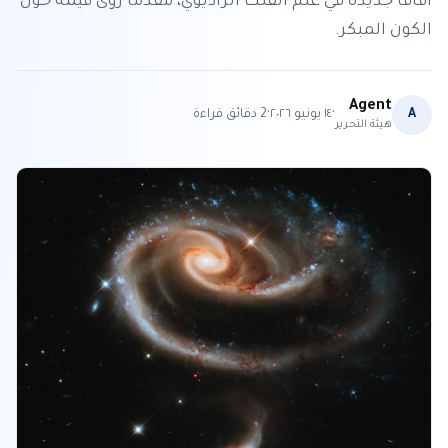
آفاقاً جديدة في علم الفلك الراديوي، مقدماً رؤى قيمة حول
الكون المبكر.
Agent
·
·
A
١٤ يونيو ٢٠٢٦
2
دقائق قراءة
هيئة التحرير