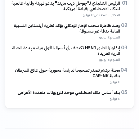
الرئيس التنفيذي لـ"جوجل ديب مايند" يدعو لهيئة رقابية عالمية
01
للذكاء الاصطناعي بقيادة أمريكية
الذكاء الاصطناعي
·
١٤ يوليو
رصد ظاهرة سحب الإطار الزمكاني يؤكد نظرية أينشتاين النسبية
02
العامة بدقة غير مسبوقة
العلوم
·
١٤ يوليو
إنفلونزا الطيور H5N1 تكتشف في أستراليا لأول مرة، مهددة الحياة
03
البرية الفريدة
العلوم
·
١٤ يوليو
مجلة نيتشر تصدر تصحيحاً لدراسة محورية حول علاج السرطان
04
بتقنية CAR-NK
١٤ يوليو
بناء أساس ذكاء اصطناعي موحد للروبوتات متعددة الأغراض
05
١٤ يوليو