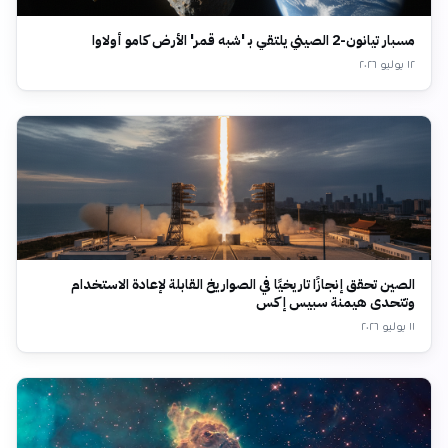
مسبار تيانون-2 الصيني يلتقي بـ 'شبه قمر' الأرض كامو أولاوا
١٢ يوليو ٢٠٢٦
الصين تحقق إنجازًا تاريخيًا في الصواريخ القابلة لإعادة الاستخدام
وتتحدى هيمنة سبيس إكس
١١ يوليو ٢٠٢٦