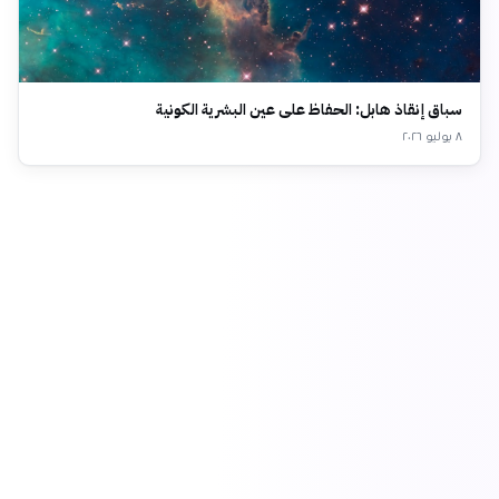
سباق إنقاذ هابل: الحفاظ على عين البشرية الكونية
٨ يوليو ٢٠٢٦