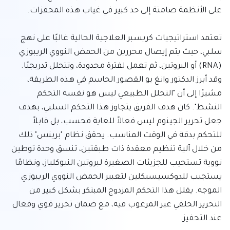
تعتمد استراتيجيات كريسبر العلاجية الحالية غالبًا على نهج 
سلبي، حيث يتم إيصال محررين من الحمض النووي الريبوزي 
(RNA) أو البروتين، ثم تعمل لفترة محدودة، وتتحلل تدريجيًا. 
وقد أبرز الدكتور وانغ يو القصور الحاسم في هذه الطريقة، 
مشيرًا إلى أن "التحلل الطبيعي ليس هو نفسه التحكم 
النشط". كان هدف الفريق يتجاوز هذا التحكم السلبي، بهدف 
جعل تحرير الجينوم ليس فعالاً للغاية فحسب، بل قابلاً 
للتحكم بدقة في الوقت المناسب. يحقق نظام "برينس" ذلك 
من خلال آلية تنظيم معقدة ذات طبقتين، تنسق وحدة توطين 
نووية تستجيب للجزيئات الصغيرة لبروتين النيوكلياز، ونظامًا 
يستجيب للدوكسيسيكلين لتعبير الحمض النووي الريبوزي 
الموجه. يقلل هذا التحكم المزدوج المبتكر بشكل كبير من 
التحرير الخلفي غير المرغوب فيه، مع ضمان تحرير قوي وفعال 