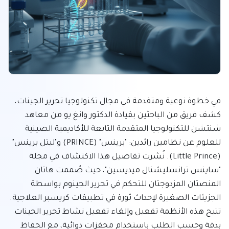
في خطوة نوعية ومتقدمة في مجال تكنولوجيا تحرير الجينات، 
كشف فريق من الباحثين بقيادة الدكتور وانغ يو من معاهد 
شنتشن للتكنولوجيا المتقدمة التابعة للأكاديمية الصينية 
للعلوم عن نظامين رائدين: "برينس" (PRINCE) و"ليتل برينس" 
(Little Prince). نُشرت تفاصيل هذا الاكتشاف في مجلة 
"ساينس ترانسليشنال ميديسين"، حيث صُممت هاتان 
المنصتان المزدوجتان للتحكم في تحرير الجينوم بواسطة 
الجزيئات الصغيرة لإحداث ثورة في تطبيقات كريسبر العلاجية. 
تتيح هذه الأنظمة تفعيل وإلغاء تفعيل نشاط تحرير الجينات 
بدقة وحسب الطلب باستخدام محفزات دوائية، مع الحفاظ 