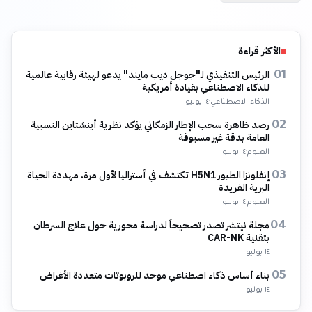
الأكثر قراءة
الرئيس التنفيذي لـ"جوجل ديب مايند" يدعو لهيئة رقابية عالمية
01
للذكاء الاصطناعي بقيادة أمريكية
الذكاء الاصطناعي
·
١٤ يوليو
رصد ظاهرة سحب الإطار الزمكاني يؤكد نظرية أينشتاين النسبية
02
العامة بدقة غير مسبوقة
العلوم
·
١٤ يوليو
إنفلونزا الطيور H5N1 تكتشف في أستراليا لأول مرة، مهددة الحياة
03
البرية الفريدة
العلوم
·
١٤ يوليو
مجلة نيتشر تصدر تصحيحاً لدراسة محورية حول علاج السرطان
04
بتقنية CAR-NK
١٤ يوليو
بناء أساس ذكاء اصطناعي موحد للروبوتات متعددة الأغراض
05
١٤ يوليو