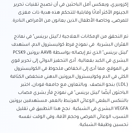
إكزوبيري، ويعكس أمل الباحثين في أن تصبح تقنيات تحرير 
الجينوم الأكثر أمانًا وقابلية للتحكم هذه هدية ذات مغزى 
تم التحقق من الإمكانات العلاجية لـ"ليتل برينس" في نماذج 
الفئران البشرية. في نموذج فرط كوليسترول الدم، استهدف 
"ليتل برينس" الذي تم إيصاله بواسطة AAV8 بروتين PCSK9 
البشري في الكبد بفعالية. أدى التحفيز الدوائي إلى تحرير قوي 
في الموقع، مما أدى إلى انخفاض ملحوظ في الكوليسترول 
الكلي في الدم وكوليسترول البروتين الدهني منخفض الكثافة 
(LDL) بنحو النصف. وبالتعاون مع جامعة فودان، اختبر 
الباحثون أيضًا "ليتل برينس" في نموذج فأر بشري مصاب 
بالتنكس البقعي الوعائي المرتبط بالعمر، مستهدفين بروتين 
VEGFA البشري في الشبكية. نجح هذا التطبيق في تقليل 
التسرب الوعائي المرضي وحجم الآفة، وفي الوقت نفسه 