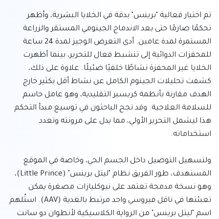
تم اختبار فعالية "برينس" بدقة في الخلايا البشرية، وأظهر 
تحكمًا صارمًا حتى بعد الاندماج الجينومي المستقر والزراعة 
المستمرة لمدة عامين. أدى التعرض الوجيز لمدة 24 ساعة 
للمحفزات الدوائية إلى تنشيط فعال للتحرير، بينما أظهرت 
الخلايا غير المحفزة نشاطًا خلفيًا ضئيلًا. علاوة على ذلك، 
كشفت تحليلات الجينوم الكامل عن نشاط أقل بكثير خارج 
الهدف مقارنة بأنظمة كريسبر التقليدية، وهو عامل حاسم 
للسلامة العلاجية. وقد نجح الباحثون في توسيع مبدأ التحكم 
هذا ليشمل التحرير الأولي، مما يدل على مرونته وتعدد 
ولتسهيل التوصيل داخل الجسم الحي، وخاصة في الموقع 
المستهدف، طور الفريق نظام "ليتل برينس" (Little Prince)، 
وهو نسخة مدمجة تعتمد على نيوكليازات مصغرة يمكن 
تعبئتها في ناقل فيروسي واحد مرتبط بالغدية (AAV). استُلهم 
اسم "ليتل برينس" من الرواية الكلاسيكية لأنطوان دو سانت 