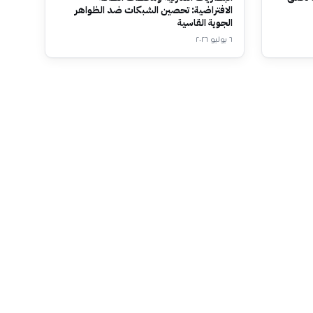
الافتراضية: تحصين الشبكات ضد الظواهر
الجوية القاسية
٦ يوليو ٢٠٢٦