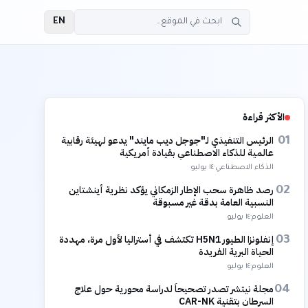
EN
الأكثر قراءة
الرئيس التنفيذي لـ"جوجل ديب مايند" يدعو لهيئة رقابية
01
عالمية للذكاء الاصطناعي بقيادة أمريكية
الذكاء الاصطناعي
·
١٤ يوليو
رصد ظاهرة سحب الإطار الزمكاني يؤكد نظرية أينشتاين
02
النسبية العامة بدقة غير مسبوقة
العلوم
·
١٤ يوليو
إنفلونزا الطيور H5N1 تكتشف في أستراليا لأول مرة، مهددة
03
الحياة البرية الفريدة
العلوم
·
١٤ يوليو
مجلة نيتشر تصدر تصحيحاً لدراسة محورية حول علاج
04
السرطان بتقنية CAR-NK