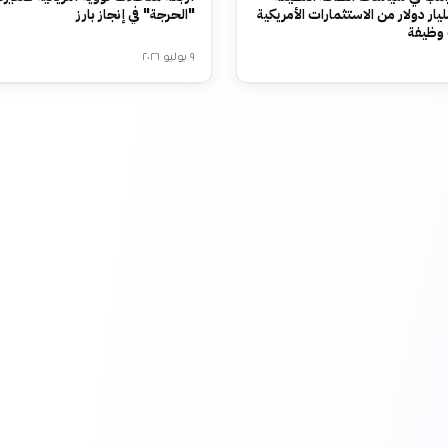
حو 68 مليار دولار من الاستثمارات الأمريكية
"الحرجة" في إنجاز بارز
٩ يوليو ٢٠٢٦