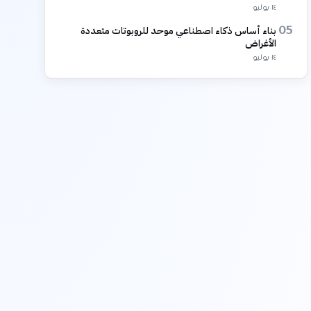
١٤ يوليو
بناء أساس ذكاء اصطناعي موحد للروبوتات متعددة
05
الأغراض
١٤ يوليو