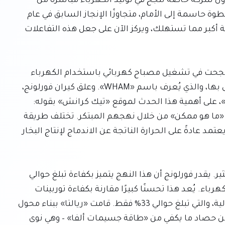
بارزًا في سعيها لتطوير الطاقة النظيفة، معلنةً أنها أول شركة خاصة تنجح في توليد الكهرباء مباشرةً من 
تفاعل الاندماج النووي المتحكم به. يمثل هذا الإنجاز خطوة حاسمة إلى الأمام، متجاوزًا الإنجاز السابق في عام 
2022 الذي أكد أن تفاعلات الاندماج يمكن أن تنتج طاقة أكبر مما تستهلك، ويركز الآن على جعل هذه التفاعلات 
كشفت الشركة أن تجربة أجريت في 19 يونيو الماضي نجحت في تشغيل مصباح كهربائي باستخدام الكهرباء 
المحصودة مباشرةً من جهاز الاندماج التجريبي الخاص بها، والذي يُعرف باسم «WHAM». وعلق كيران فورلونج، 
الشريك المؤسس والرئيس التنفيذي لـ «ريالتا فيوجن»، على أهمية هذا الحدث لموقع «تيك كرانش» بقوله: 
«يمكننا الحصول على الطاقة من البلازما»، مؤكدًا على «ما هو ممكن» من خلال نهجهم المبتكر. تختلف طريقة 
التحويل المباشر هذه عن توليد الطاقة التقليدي الذي يعتمد عادةً على الحرارة الناتجة عن الاندماج لإنتاج البخار 
تعد طريقة التحويل المباشر للكهرباء بكفاءة أعلى بكثير. يقدر فورلونج أن هذا النهج يتميز بكفاءة تبلغ حوالي 
90%، مما يعني أنه يحول 90% من الطاقة الكامنة إلى كهرباء. يُعد هذا تحسنًا كبيرًا مقارنة بكفاءة توربينات 
البخار المستخدمة في مفاعلات الانشطار النووي الحالية، والتي تبلغ حوالي 33% فقط. قامت «ريالتا» ببناء محول 
كهرباء نموذجي وربطه بنهاية مفاعلها، حيث تمكنت من حصاد ما يكفي من «طاقة جسيمات ألفا» – وهي نوى 