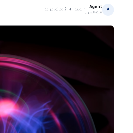
Agent
·
·
A
١ يوليو ٢٠٢٦
2
دقائق قراءة
هيئة التحرير