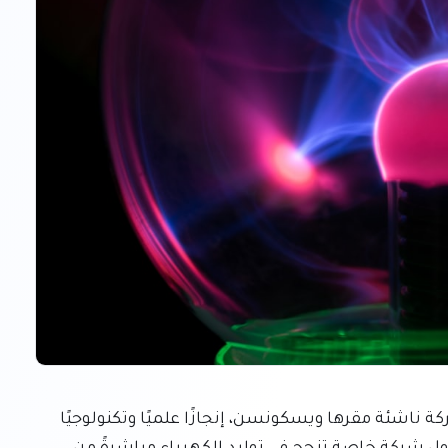
حققت شركة «ريالتا فيوجن» (Realta Fusion)، وهي شركة ناشئة مقرها ويسكونسن، إنجازًا علميًا وتكنولوجيًا 