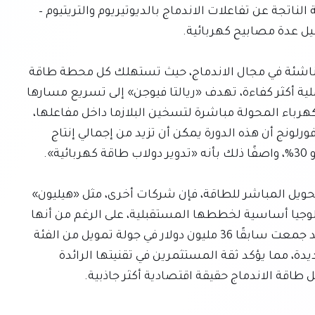
الهيليوم المشحونة التي تشكل حوالي 20% من الطاقة الناتجة عن تفاعلات الاندماج بالديوتيريوم والتريتيوم – 
تعتبر زيادة الكفاءة هذه حاسمة بالنسبة للشركات الناشئة في مجال الاندماج، حيث تستهلك كل محطة طاقة 
جزءًا من إنتاجها لتشغيل نفسها. من خلال جعل العملية أكثر كفاءة، تهدف «ريالتا فيوجن» إلى تسريع مسارها 
نحو تحقيق الربحية. تخطط الشركة لاستخدام هذه الكهرباء المحولة مباشرة لتسخين البلازما داخل مفاعلها، 
مما يؤدي إلى إعادة تدوير الطاقة بشكل فعال. يتوقع فورلونج أن هذه الدورة يمكن أن تزيد من إجمالي إنتاج 
بينما تبدو «ريالتا فيوجن» هي الأولى التي تُظهر علنًا التحويل المباشر للطاقة، فإن شركات أخرى، مثل «هيليون» 
(Helion) المدعومة من سام ألتمان، تعتبر هذه التكنولوجيا أساسية لخططها المستقبلية، على الرغم من أنها 
لم تتمكن بعد من إثباتها علنًا. كانت «ريالتا فيوجن» قد جمعت سابقًا 36 مليون دولار في جولة تمويل من الفئة 
A في عام 2025، وهي حاليًا في طور جمع جولة تمويل جديدة، مما يؤكد ثقة المستثمرين في تقنيتها الرائدة 
طاقة الاندماج حقيقة اقتصادية أكثر جاذبية.