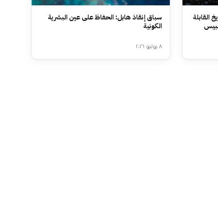
خ القابلة
سباق إنقاذ هابل: الحفاظ على عين البشرية
سبيس
الكونية
٨ يوليو ٢٠٢٦