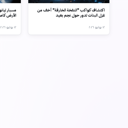
اكتشاف كواكب "النفخة الخارقة" أخف من
غزل البنات تدور حول نجم بعيد
الأرض كامو 
١٢ يوليو ٢٠٢٦
١٢ يوليو ٢٠٢٦