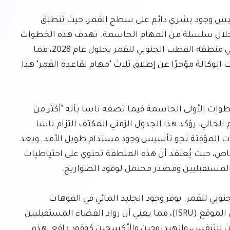
تستعد وكالة ناسا للشروع في رحلة طموحة نحو تأسيس وجود بشري دائم على سطح القمر، حيث تنطلق 
المرحلة الأولية لهذا المشروع الضخم هذا العام من خلال سلسلة من المهام الحاسمة. تهدف هذه الخطوات 
التحضيرية إلى تمهيد الطريق لهبوط مأهول تاريخي في منطقة القطب الجنوبي للقمر بحلول عام 2028، مما 
يمثل قفزة نوعية كبيرة في استكشاف القمر. وقد أعلنت الوكالة مؤخرًا عن إطلاق ثلاث "مهام لقاعدة القمر" هذا 
هذه المهام الثلاث ليست أحداثًا معزولة، بل تمثل الخطوات الأولى الحاسمة فيما تصفه ناسا بأنه "أكثر من 
اثنتي عشرة مهمة" من المقرر الإعلان عنها خلال العام الحالي. يؤكد هذا الجدول الزمني المكثف التزام ناسا 
بتسريع أهدافها في استكشاف القمر، متجاوزة الزيارات المؤقتة نحو تأسيس وجود مستدام طويل الأمد. ويعد 
التركيز على القطب الجنوبي للقمر استراتيجيًا بشكل خاص، حيث يُعتقد أن هذه المنطقة تحتوي على احتياطيات 
لا يمكن المبالغة في الأهمية الاستراتيجية للقطب الجنوبي للقمر. يوفر وجود الجليد المائي في الفوهات 
المظللة بشكل دائم إمكانية الاستفادة من الموارد في الموقع (ISRU)، مما يعني أن رواد الفضاء المستقبليين 
يمكنهم استخراج ومعالجة المياه للشرب، والأكسجين للتنفس، والهيدروجين والأكسجين كوقود دافع. هذه 