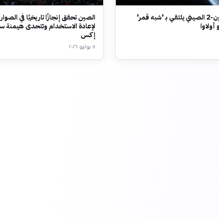
مسبار تيانون-2 الصيني يلتقي بـ 'شبه قمر'
الصين تحقق إنجازًا تاريخيًا في الصواري
أولاوا
لإعادة الاستخدام وتتحدى هيمنة 
إكس
١١ يوليو ٢٠٢٦