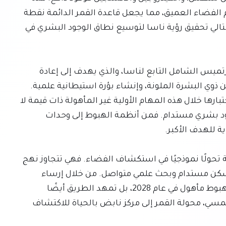
القدرة أساسية لتقليل العبء اللوجستي وتكلفة مهام الفضاء العميق، مما يجعل قاعدة القمر الدائمة نقطة 
انطلاق قابلة للحياة للرحلات إلى المريخ وما بعده، وبالتالي تحقيق رؤية ناسا لتوسيع نطاق الوجود البشري في 
تعتبر هذه المهام القادمة مكونات أساسية لبرنامج أرتميس الشامل التابع لناسا، والذي يهدف إلى إعادة 
البشر إلى القمر، بما في ذلك أول امرأة وأول شخص من ذوي البشرة الملونة، وإنشاء بؤرة استيطانية علمية. 
ستكون البيانات التي يتم جمعها والتقنيات التي يتم اختبارها خلال هذه المهام الأولية غير المأهولة ذات قيمة لا 
تقدر بثمن لتصميم وبناء البنية التحتية المطلوبة لوجود بشري مستدام. فمن أنظمة الهبوط إلى وحدات 
في الختام، يمثل خطة ناسا لإنشاء قاعدة قمرية دائمة تحولًا نموذجيًا في استكشاف الفضاء. فهي تتجاوز نهج 
"الأعلام والبصمات" الذي اتبعته حقبة أبولو نحو رؤية سكن مستدام وبحث علمي متواصل. من خلال إرساء 
الأساس بهذه المهام الأولية، لا تستعد ناسا فقط لهبوط مأهول في عام 2028، بل تمهد الطريق أيضًا 
لمستقبل البشرية على المدى الطويل في النظام الشمسي، محولة القمر إلى مركز نابض بالحياة للاكتشاف 