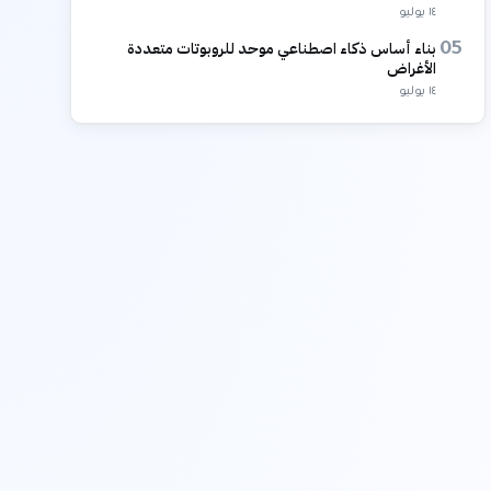
١٤ يوليو
بناء أساس ذكاء اصطناعي موحد للروبوتات متعددة
05
الأغراض
١٤ يوليو