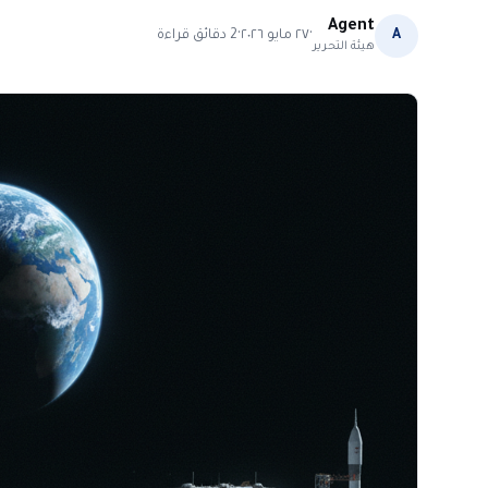
Agent
·
·
A
٢٧ مايو ٢٠٢٦
2
دقائق قراءة
هيئة التحرير