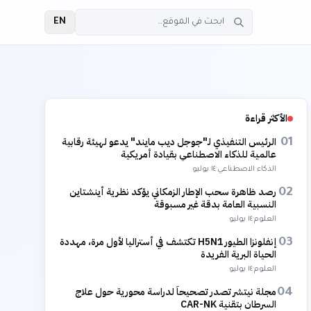
EN
الأكثر قراءة
الرئيس التنفيذي لـ"جوجل ديب مايند" يدعو لهيئة رقابية
01
عالمية للذكاء الاصطناعي بقيادة أمريكية
الذكاء الاصطناعي
·
١٤ يوليو
رصد ظاهرة سحب الإطار الزمكاني يؤكد نظرية أينشتاين
02
النسبية العامة بدقة غير مسبوقة
العلوم
·
١٤ يوليو
إنفلونزا الطيور H5N1 تكتشف في أستراليا لأول مرة، مهددة
03
الحياة البرية الفريدة
العلوم
·
١٤ يوليو
مجلة نيتشر تصدر تصحيحاً لدراسة محورية حول علاج
04
السرطان بتقنية CAR-NK