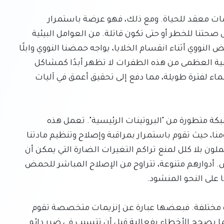
إن مخططنا الجيني، أو الجينوم البشري، هو دليل تعليمات معقد للحياة. ومع ذلك، فهو عرضة باستمرار 
للأخطاء والتلف، مما يؤدي إلى طفرات يمكن أن تعرض صحتنا للخطر أو حتى تكون قاتلة. من العوامل البيئية 
مثل الإشعاع إلى الأخطاء البسيطة في تضاعف الحمض النووي أثناء انقسام الخلايا، يواجه حمضنا النووي وابلًا 
من التهديدات. ومع ذلك، من المثير للدهشة أن الغالبية العظمى من هذه الطفرات لا تظهر أبدًا كمشاكل 
صحية خطيرة. لقد أربكت هذه المرونة الملحوظة العلماء لفترة طويلة، مما دفع إلى تحقيق أعمق في آليات 
تكمن الإجابة، التي تظهر من الأبحاث المتطورة، في شبكة متطورة من "البروتينات الرئيسية". تعمل هذه 
الكيانات الجزيئية القوية كحراس يقظين لسلامة جينومنا، حيث تقوم باستمرار بمراقبة وإصلاح وتنظيم مادتنا 
الوراثية. إنها الأبطال المجهولون للصحة الخلوية، يعملون بلا كلل لمنع تراكم التغيرات الضارة التي يمكن أن 
تعطل الوظائف البيولوجية الطبيعية وتؤدي إلى المرض. أدوارهم متنوعة، تتراوح من الإصلاح المباشر للحمض 
تعمل هذه البروتينات الرئيسية من خلال آليات معقدة مختلفة. فبعضها عبارة عن إنزيمات متخصصة تقوم 
بدقة بإزالة واستبدال أجزاء الحمض النووي التالفة، مما يصحح الأخطاء بفعالية قبل أن تتسبب في ضرر دائم. 