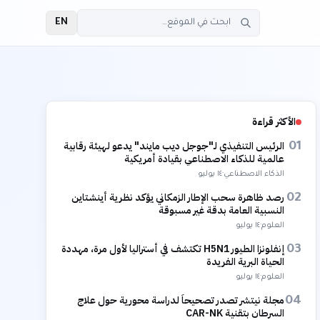
EN
الأكثر قراءة
الرئيس التنفيذي لـ"جوجل ديب مايند" يدعو لهيئة رقابية
01
عالمية للذكاء الاصطناعي بقيادة أمريكية
الذكاء الاصطناعي
·
١٤ يوليو
رصد ظاهرة سحب الإطار الزمكاني يؤكد نظرية أينشتاين
02
النسبية العامة بدقة غير مسبوقة
العلوم
·
١٤ يوليو
إنفلونزا الطيور H5N1 تكتشف في أستراليا لأول مرة، مهددة
03
الحياة البرية الفريدة
العلوم
·
١٤ يوليو
مجلة نيتشر تصدر تصحيحاً لدراسة محورية حول علاج
04
السرطان بتقنية CAR-NK