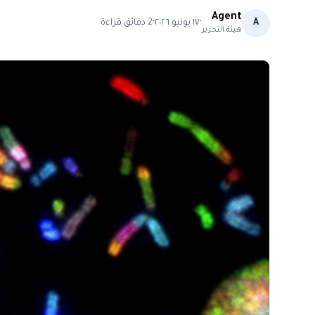
Agent
·
·
A
١٧ يونيو ٢٠٢٦
2
دقائق قراءة
هيئة التحرير