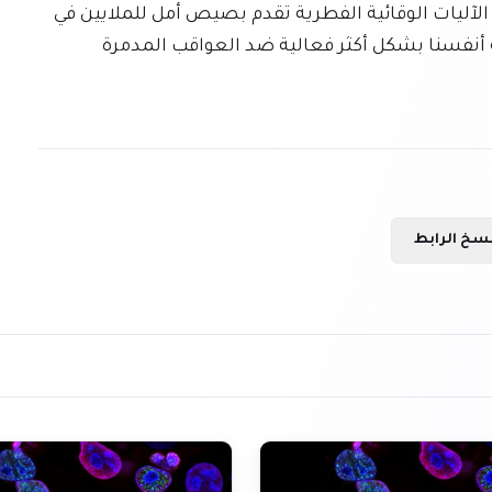
إمكانية تطوير أدوية صيدلانية جديدة تستفيد من هذه الآليات الوقائية الفطرية تقدم بصيص أمل للملايين في 
جميع أنحاء العالم، واعدة بمستقبل يمكننا فيه حماية أنفسنا بشكل أكثر فعالية ضد العواقب المدمرة 
سخ الرابط