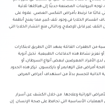
ويعمل البعض الآخر كبروتينات مرافقة (chaperones)، توجه البروتينات المصنعة حديثًا إلى هياكلها ثلاثية 
الأبعاد الصحيحة، مما يمنع تكون التكتلات السامة التي غالبًا ما ترتبط بأمراض التنكس العصبي. علاوة على 
ذلك، يمكن لبعض البروتينات التنظيمية اكتشاف وإيقاف انقسام الخلايا في وجود تلف كبير، مما يمنح أنظمة 
الإصلاح وقتًا للعمل أو بدء موت الخلايا المبرمج إذا كان التلف غير قابل للإصلاح، وبالتالي منع انتشار الخلايا التي 
إن الفهم العميق لكيفية حمايتنا هذه البروتينات الرئيسية من الطفرات القاتلة يمهد الآن الطريق لابتكارات 
طبية رائدة. يستكشف العلماء استراتيجيات لتسخير أو تعزيز نشاط هذه الدفاعات الطبيعية. تخيل أدوية 
مصممة لتعزيز كفاءة مسارات إصلاح الحمض النووي لدى الأفراد المعرضين لبعض أنواع السرطان، أو 
علاجات يمكنها تثبيت أو زيادة بروتينات الشابرون لمكافحة أمراض مثل الزهايمر أو باركنسون. تركز هذه الحدود 
الجديدة في اكتشاف الأدوية على تمكين أنظمة الحماية الذاتية للجسم بدلاً من استهداف أعراض المرض 
يمثل هذا البحث تحولًا نموذجيًا في نهجنا للوقاية من الأمراض الوراثية وعلاجها. من خلال الكشف عن أسرار 
هذه البروتينات الرئيسية، نكتسب رؤى غير مسبوقة في العمليات الأساسية التي تحافظ على صحة الإنسان. إن 