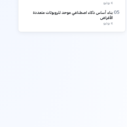
١٤ يوليو
بناء أساس ذكاء اصطناعي موحد للروبوتات متعددة
05
الأغراض
١٤ يوليو