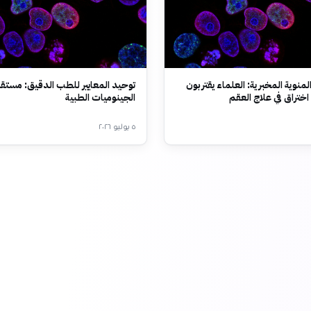
لمنوية المخبرية: العلماء يقتربون
توحيد المعايير للطب الدقيق: مستق
ختراق في علاج العقم
الجينوميات الطبية
٥ يوليو ٢٠٢٦