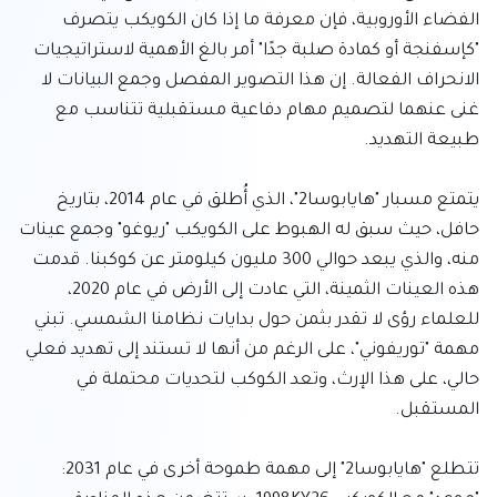
الفضاء الأوروبية، فإن معرفة ما إذا كان الكويكب يتصرف 
"كإسفنجة أو كمادة صلبة جدًا" أمر بالغ الأهمية لاستراتيجيات 
الانحراف الفعالة. إن هذا التصوير المفصل وجمع البيانات لا 
غنى عنهما لتصميم مهام دفاعية مستقبلية تتناسب مع 
يتمتع مسبار "هايابوسا2"، الذي أُطلق في عام 2014، بتاريخ 
حافل، حيث سبق له الهبوط على الكويكب "ريوغو" وجمع عينات 
منه، والذي يبعد حوالي 300 مليون كيلومتر عن كوكبنا. قدمت 
هذه العينات الثمينة، التي عادت إلى الأرض في عام 2020، 
للعلماء رؤى لا تقدر بثمن حول بدايات نظامنا الشمسي. تبني 
مهمة "توريفوني"، على الرغم من أنها لا تستند إلى تهديد فعلي 
حالي، على هذا الإرث، وتعد الكوكب لتحديات محتملة في 
تتطلع "هايابوسا2" إلى مهمة طموحة أخرى في عام 2031: 