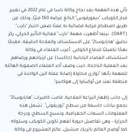
تأتي هذه المهمة بعد نجاح وكالة ناسا في عام 2022 في تغيير 
مدار الكويكب "ديمورفوس" البالغ عرضه 160 مترًا، وذلك عن 
طريق اصطدام مركبة فضائية به عمدًا ضمن اختبار "دارت" 
(DART). بينما أظهرت مهمة "دارت" فعالية التأثير الحركي، ركز 
تحليق "هايابوسا2" على الاستكشاف والملاحة الدقيقة، مقدمًا 
نهجًا تكميليًا للدفاع الكوكبي. أعرب العلماء في وكالة 
استكشاف الفضاء اليابانية (جاكسا) عن ارتياحهم ورضاهم 
بعد العملية الناجحة، حيث وصف أحد العلماء الصعوبة الهائلة 
للمهمة بأنها "توازي محاولة إصابة عملة الين الواحدة في 
إلى جانب إظهار البراعة الملاحية، قامت كاميرات "هايابوسا2" 
بجمع بيانات حاسمة من سطح "توريفوني". تشمل هذه 
المعلومات السمات الجغرافية، ونسيج السطح، ودرجة 
الحرارة – وهي تفاصيل حيوية لفهم تكوين الكويكب وسلوكه. 
كما أوضح العالم باتريك ميشيل، عالم المشروع في وكالة 