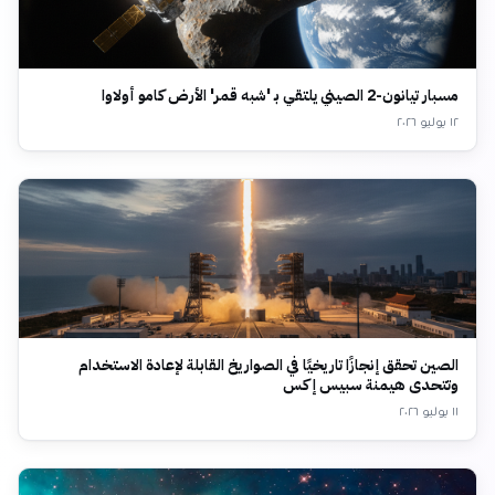
مسبار تيانون-2 الصيني يلتقي بـ 'شبه قمر' الأرض كامو أولاوا
١٢ يوليو ٢٠٢٦
الصين تحقق إنجازًا تاريخيًا في الصواريخ القابلة لإعادة الاستخدام
وتتحدى هيمنة سبيس إكس
١١ يوليو ٢٠٢٦