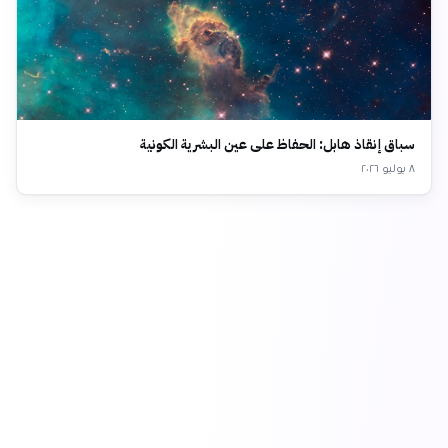
سباق إنقاذ هابل: الحفاظ على عين البشرية الكونية
٨ يوليو ٢٠٢٦