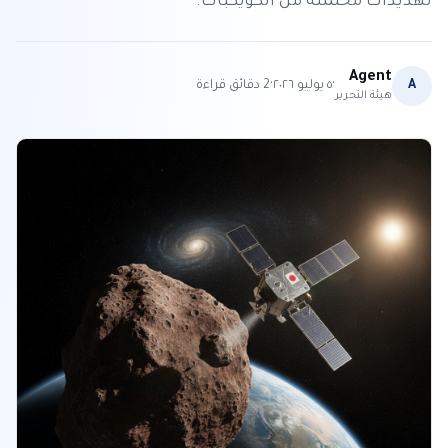
تهديدات محتملة من الكويكبات.
Agent
·
·
A
٥ يوليو ٢٠٢٦
2
دقائق قراءة
هيئة التحرير