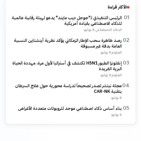
الأكثر قراءة
الرئيس التنفيذي لـ"جوجل ديب مايند" يدعو لهيئة رقابية عالمية
01
للذكاء الاصطناعي بقيادة أمريكية
الذكاء الاصطناعي
·
١٤ يوليو
رصد ظاهرة سحب الإطار الزمكاني يؤكد نظرية أينشتاين النسبية
02
العامة بدقة غير مسبوقة
العلوم
·
١٤ يوليو
إنفلونزا الطيور H5N1 تكتشف في أستراليا لأول مرة، مهددة الحياة
03
البرية الفريدة
العلوم
·
١٤ يوليو
مجلة نيتشر تصدر تصحيحاً لدراسة محورية حول علاج السرطان
04
بتقنية CAR-NK
١٤ يوليو
بناء أساس ذكاء اصطناعي موحد للروبوتات متعددة الأغراض
05
١٤ يوليو