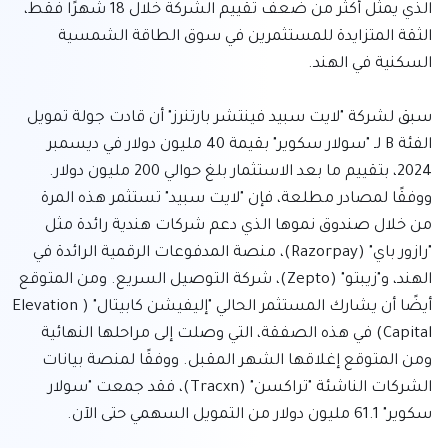
الذي يمثل أكثر من ضعف تقييم الشركة خلال 18 شهرًا فقط، 
الثقة المتزايدة للمستثمرين في سوق الطاقة الشمسية 
سبق لشركة "لايت سبيد فينتشر بارتنرز" أن قادت جولة تمويل 
الفئة B لـ "سولار سكوير" بقيمة 40 مليون دولار في ديسمبر 
2024، بتقييم ما بعد الاستثمار بلغ حوالي 200 مليون دولار. 
ووفقًا لمصادر مطلعة، فإن "لايت سبيد" تستثمر هذه المرة 
من خلال صندوق نموها الذي دعم شركات هندية رائدة مثل 
"رازور باي" (Razorpay)، منصة المدفوعات الرقمية الرائدة في 
الهند، و"زيبتو" (Zepto)، شركة التوصيل السريع. ومن المتوقع 
أيضًا أن يشارك المستثمر الحالي "إليفيشن كابيتال" (Elevation 
Capital) في هذه الصفقة، التي وصلت إلى مراحلها النهائية 
ومن المتوقع إغلاقها الشهر المقبل. ووفقًا لمنصة بيانات 
الشركات الناشئة "تراكسن" (Tracxn)، فقد جمعت "سولار 