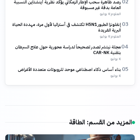
رصد ظاهرة سحب الإطار الزمكاني يؤكد نظرية أينشتاين النسبية
02
العامة بدقة غير مسبوقة
العلوم
·
١٤ يوليو
إنفلونزا الطيور H5N1 تكتشف في أستراليا لأول مرة، مهددة الحياة
03
البرية الفريدة
العلوم
·
١٤ يوليو
مجلة نيتشر تصدر تصحيحاً لدراسة محورية حول علاج السرطان
04
بتقنية CAR-NK
١٤ يوليو
بناء أساس ذكاء اصطناعي موحد للروبوتات متعددة الأغراض
05
١٤ يوليو
المزيد من القسم
:
الطاقة