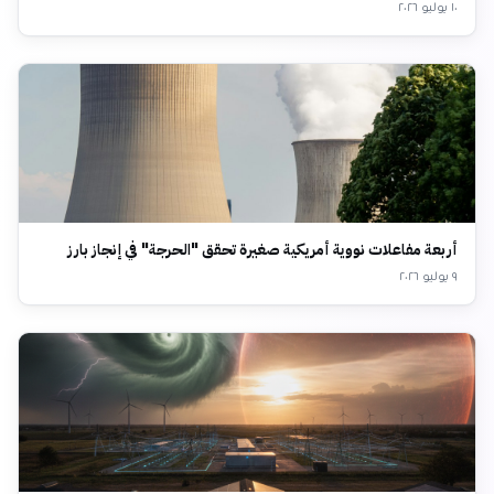
١٠ يوليو ٢٠٢٦
أربعة مفاعلات نووية أمريكية صغيرة تحقق "الحرجة" في إنجاز بارز
٩ يوليو ٢٠٢٦