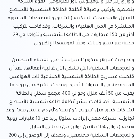
و"واري إنيرجيز" و"لومينوس باور تكنولوجيز". تقوم الشركة 
بتصميم وتركيب وصيانة أنظمة الطاقة الشمسية للأسطح 
للمنازل والمجمعات السكنية (الشقق والمجتمعات المسورة 
المنتشرة في المدن الهندية) والشركات. وقد قامت بتركيب 
أكثر من 150 ميجاوات من الطاقة الشمسية وتتواجد في 29 
وقد ركزت "سولار سكوير" استراتيجيًا على العملاء السكنيين 
والمجمعات السكنية، التي تشكل الآن غالبية أعمالها، بعد أن 
قلصت مشاريع الطاقة الشمسية الصناعية ذات الهوامش 
المنخفضة في السنوات الأخيرة. ونجحت الشركة في تزويد ما 
يقرب من 50 ألف منزل وحوالي 400 مجمع سكني بالطاقة 
الشمسية. كما قامت بنشر أنظمة طاقة شمسية للأسطح 
لشركات كبرى مثل "سويجي" و"زيبتو" و"آي دي فريش فود". وقد 
تجاوزت الشركة معدل إيرادات سنويًا يزيد عن 10 مليارات روبية 
هندية (حوالي 104 ملايين دولار) من قطاعي المنازل 
والمجمعات السكنية مجتمعين، وتهدف إلى الوصول إلى 200 