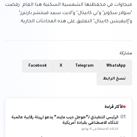
ميجاوات في محفظتها الشمسية السكنية هذا العام. رفضت 
"سولار سكوير" و"بي كابيتال" و"لايت سبيد فينتشر بارتنرز" 
و"إليفيشن كابيتال" التعليق على هذه المحادثات الجارية.
مشاركة
Facebook
X
Telegram
WhatsApp
نسخ الرابط
الأكثر قراءة
الرئيس التنفيذي لـ"جوجل ديب مايند" يدعو لهيئة رقابية عالمية
01
للذكاء الاصطناعي بقيادة أمريكية
الذكاء الاصطناعي
·
١٤ يوليو