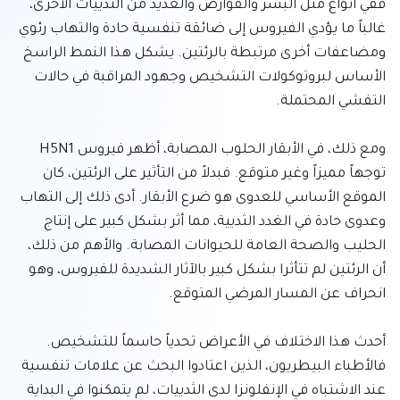
ففي أنواع مثل البشر والقوارض والعديد من الثدييات الأخرى، 
غالباً ما يؤدي الفيروس إلى ضائقة تنفسية حادة والتهاب رئوي 
ومضاعفات أخرى مرتبطة بالرئتين. يشكل هذا النمط الراسخ 
الأساس لبروتوكولات التشخيص وجهود المراقبة في حالات 
ومع ذلك، في الأبقار الحلوب المصابة، أظهر فيروس H5N1 
توجهاً مميزاً وغير متوقع. فبدلاً من التأثير على الرئتين، كان 
الموقع الأساسي للعدوى هو ضرع الأبقار. أدى ذلك إلى التهاب 
وعدوى حادة في الغدد الثديية، مما أثر بشكل كبير على إنتاج 
الحليب والصحة العامة للحيوانات المصابة. والأهم من ذلك، 
أن الرئتين لم تتأثرا بشكل كبير بالآثار الشديدة للفيروس، وهو 
أحدث هذا الاختلاف في الأعراض تحدياً حاسماً للتشخيص. 
فالأطباء البيطريون، الذين اعتادوا البحث عن علامات تنفسية 
عند الاشتباه في الإنفلونزا لدى الثدييات، لم يتمكنوا في البداية 