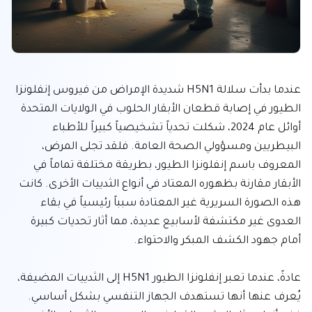
عندما بدأت سلالة H5N1 شديدة الإمراض من فيروس إنفلونزا 
الطيور في إصابة قطعان الأبقار الحلوب في الولايات المتحدة 
أوائل عام 2024، شكلت تحدياً تشخيصياً كبيراً للأطباء 
البيطريين ومسؤولي الصحة العامة. فلقد تجلى المرض، 
المعروف باسم إنفلونزا الطيور، بطريقة مختلفة تماماً في 
الأبقار مقارنة بظهوره المعتاد في أنواع الثدييات الأخرى. كانت 
هذه الصورة السريرية غير المعتادة سبباً رئيسياً في بقاء 
العدوى غير مكتشفة لأسابيع عديدة، مما أثار تحديات كبيرة 
عادةً، عندما تعبر إنفلونزا الطيور H5N1 إلى الثدييات المضيفة، 
يُعرف عنها أنها تستهدف الجهاز التنفسي بشكل أساسي. 