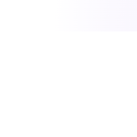
SciTech News
مصدركم الموثوق لأحدث الاخبار في العلوم والتكنولوجيا
والطاقة.