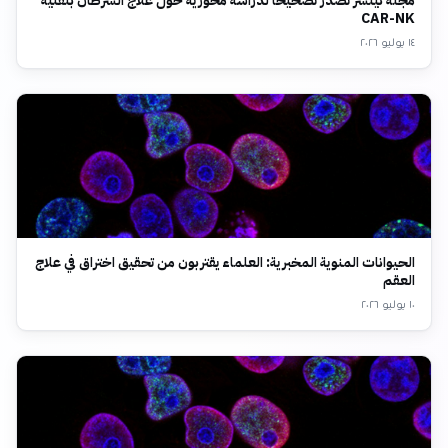
مجلة نيتشر تصدر تصحيحاً لدراسة محورية حول علاج السرطان بتقنية
CAR-NK
١٤ يوليو ٢٠٢٦
الحيوانات المنوية المخبرية: العلماء يقتربون من تحقيق اختراق في علاج
العقم
١٠ يوليو ٢٠٢٦