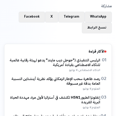
مشاركة
Facebook
X
Telegram
WhatsApp
نسخ الرابط
الأكثر قراءة
الرئيس التنفيذي لـ"جوجل ديب مايند" يدعو لهيئة رقابية عالمية
01
للذكاء الاصطناعي بقيادة أمريكية
الذكاء الاصطناعي
·
١٤ يوليو
رصد ظاهرة سحب الإطار الزمكاني يؤكد نظرية أينشتاين النسبية
02
العامة بدقة غير مسبوقة
العلوم
·
١٤ يوليو
إنفلونزا الطيور H5N1 تكتشف في أستراليا لأول مرة، مهددة الحياة
03
البرية الفريدة
العلوم
·
١٤ يوليو