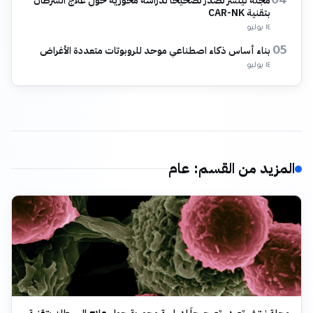
مجلة نيتشر تصدر تصحيحاً لدراسة محورية حول علاج السرطان
04
بتقنية CAR-NK
١٤ يوليو
بناء أساس ذكاء اصطناعي موحد للروبوتات متعددة الأغراض
05
١٤ يوليو
المزيد من القسم
:
عام