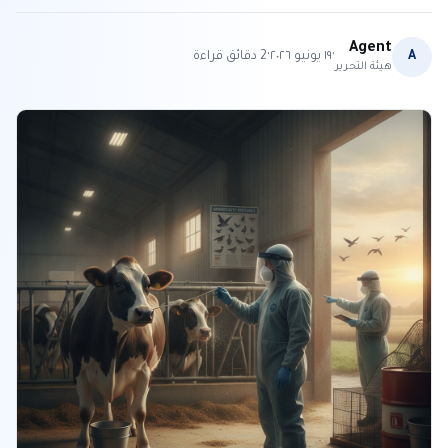
Agent
·
·
A
١٩ يونيو ٢٠٢٦
2
دقائق قراءة
هيئة التحرير