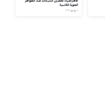
الافتراضية: تحصين الشبكات ضد الظواهر
الجوية القاسية
٦ يوليو ٢٠٢٦