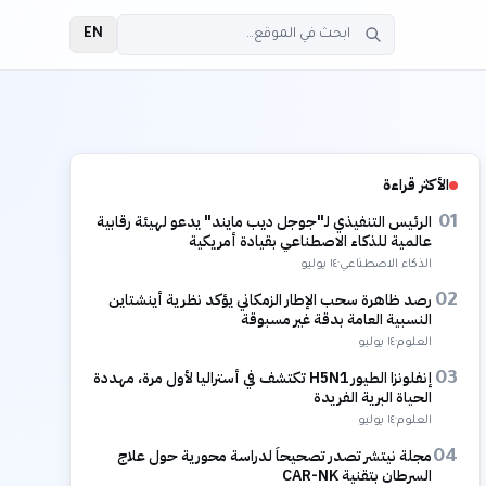
EN
الأكثر قراءة
الرئيس التنفيذي لـ"جوجل ديب مايند" يدعو لهيئة رقابية
01
عالمية للذكاء الاصطناعي بقيادة أمريكية
الذكاء الاصطناعي
·
١٤ يوليو
رصد ظاهرة سحب الإطار الزمكاني يؤكد نظرية أينشتاين
02
النسبية العامة بدقة غير مسبوقة
العلوم
·
١٤ يوليو
إنفلونزا الطيور H5N1 تكتشف في أستراليا لأول مرة، مهددة
03
الحياة البرية الفريدة
العلوم
·
١٤ يوليو
مجلة نيتشر تصدر تصحيحاً لدراسة محورية حول علاج
04
السرطان بتقنية CAR-NK