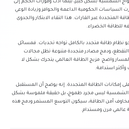
التكنولوجية إلى تحسين أداء وموثوقية التوربينات والألواح الشمسية بشكل كبير، بينما أدت وفورات الحجم إلى 
خفض تكاليف التركيب والتشغيل. علاوة على ذلك، حفزت السياسات الحكومية الداعمة والحوافز وزيادة الوعي 
العام بتغير المناخ استثمارات ضخمة في مشاريع الطاقة المتجددة عبر القارات. هذا التقاء الابتكار والجدوى 
بينما يعد هذا الإنجاز مدعاة للاحتفال، لا تزال الرحلة نحو نظام طاقة متجدد بالكامل تواجه تحديات. فمسائل 
مثل تحديث الشبكات، وحلول تخزين الطاقة لمعالجة التقطع، ودمج مصادر متجددة متنوعة تظل مجالات 
حاسمة للاستثمار والابتكار المستمر. ومع ذلك، فإن المسار واضح: مزيج الطاقة العالمي يتحرك بشكل لا 
يعد هذا التجاوز التاريخي في أبريل 2026 شهادة قوية على إمكانات الطاقة المتجددة. إنه يوضح أن المستقبل 
الذي يعتمد بشكل أساسي على طاقة الرياح والطاقة الشمسية ليس مجرد طموح، بل حقيقة ملموسة بشكل 
متزايد. بينما يواصل العالم التعامل مع تغير المناخ ومخاوف أمن الطاقة، سيكون التوسع المستمر ودمج هذه 
قة عالمي مرن ومستدام.