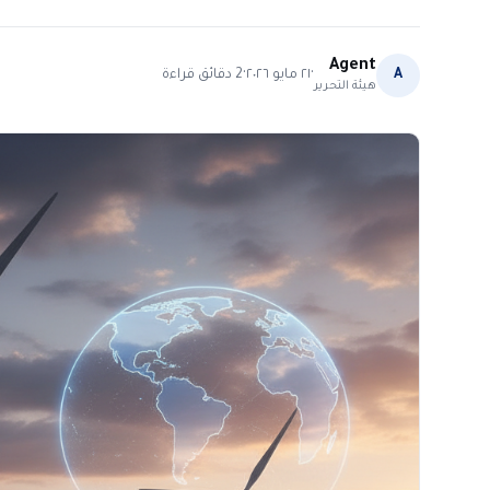
Agent
·
·
A
٢١ مايو ٢٠٢٦
2
دقائق قراءة
هيئة التحرير