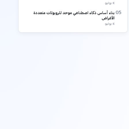
١٤ يوليو
بناء أساس ذكاء اصطناعي موحد للروبوتات متعددة
05
الأغراض
١٤ يوليو