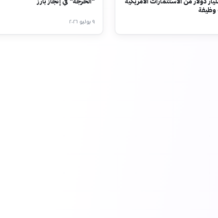
حو 68 مليار دولار من الاستثمارات الأمريكية
"الحرجة" في إنجاز بارز
٩ يوليو ٢٠٢٦