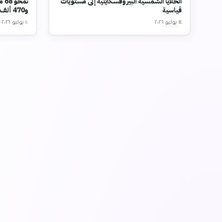
الخلايا الشمسية البيروفسكايتية إلى مستويات
تم
قياسية
و470 ألف وظيفة
١٤ يوليو ٢٠٢٦
١٠ يوليو ٢٠٢٦