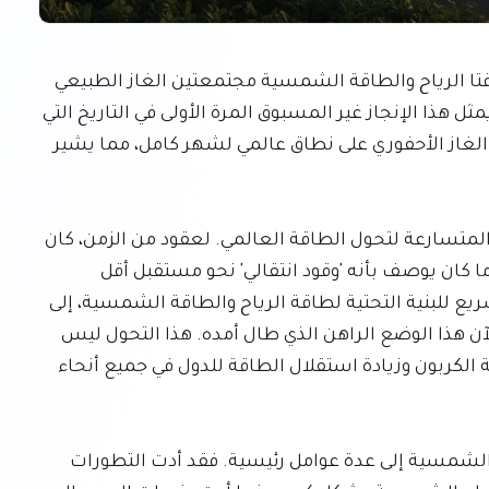
في لحظة تاريخية فارقة للطاقة العالمية، تجاوزت طاقتا الرياح والطاقة الشمسية مجتمعتين الغاز الطبيعي 
في توليد الكهرباء على مدار شهر أبريل 2026 بأكمله. يمثل هذا الإنجاز غير المسبوق المرة الأولى في التاريخ التي 
تتفوق فيها هاتان الطاقتان المتجددتان الرائدتان على الغاز الأحفوري على نطاق عالمي لشهر كامل، مما يشير 
يؤكد هذا الإنجاز، الذي أبرزته تقارير حديثة، على الوتيرة المتسارعة لتحول الطاقة العالمي. لعقود من الزمن، كان 
الغاز الطبيعي قوة مهيمنة في توليد الكهرباء، وغالباً ما كان يوصف بأنه 'وقود انتقالي' نحو مستقبل أقل 
انبعاثات كربونية. ومع ذلك، فإن النشر المستمر والسريع للبنية التحتية لطاقة الرياح والطاقة الشمسية، إلى 
جانب كفاءتها المتزايدة وتكلفتها المعقولة، يتحدى الآن هذا الوضع الراهن الذي طال أمده. هذا التحول ليس 
رمزياً فحسب؛ بل يمثل تقدماً ملموساً نحو أهداف إزالة الكربون وزيادة استقلال الطاقة للدول في جميع أنحاء 
يمكن أن يُعزى النمو الملحوظ لطاقة الرياح والطاقة الشمسية إلى عدة عوامل رئيسية. فقد أدت التطورات 