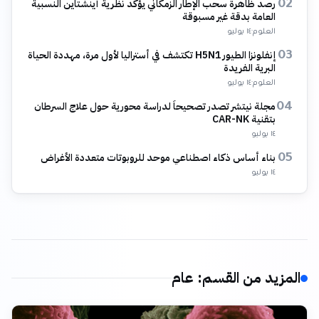
رصد ظاهرة سحب الإطار الزمكاني يؤكد نظرية أينشتاين النسبية
02
العامة بدقة غير مسبوقة
العلوم
·
١٤ يوليو
إنفلونزا الطيور H5N1 تكتشف في أستراليا لأول مرة، مهددة الحياة
03
البرية الفريدة
العلوم
·
١٤ يوليو
مجلة نيتشر تصدر تصحيحاً لدراسة محورية حول علاج السرطان
04
بتقنية CAR-NK
١٤ يوليو
بناء أساس ذكاء اصطناعي موحد للروبوتات متعددة الأغراض
05
١٤ يوليو
المزيد من القسم
:
عام