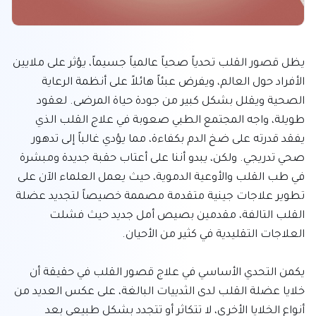
يظل قصور القلب تحدياً صحياً عالمياً جسيماً، يؤثر على ملايين 
الأفراد حول العالم، ويفرض عبئاً هائلاً على أنظمة الرعاية 
الصحية ويقلل بشكل كبير من جودة حياة المرضى. لعقود 
طويلة، واجه المجتمع الطبي صعوبة في علاج القلب الذي 
يفقد قدرته على ضخ الدم بكفاءة، مما يؤدي غالباً إلى تدهور 
صحي تدريجي. ولكن، يبدو أننا على أعتاب حقبة جديدة ومبشرة 
في طب القلب والأوعية الدموية، حيث يعمل العلماء الآن على 
تطوير علاجات جينية متقدمة مصممة خصيصاً لتجديد عضلة 
القلب التالفة، مقدمين بصيص أمل جديد حيث فشلت 
يكمن التحدي الأساسي في علاج قصور القلب في حقيقة أن 
خلايا عضلة القلب لدى الثدييات البالغة، على عكس العديد من 
أنواع الخلايا الأخرى، لا تتكاثر أو تتجدد بشكل طبيعي بعد 