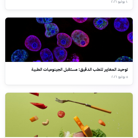
١٠ يوليو ٢٠٢٦
توحيد المعايير للطب الدقيق: مستقبل الجينوميات الطبية
٥ يوليو ٢٠٢٦