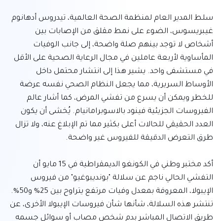
سلط المدير العام لمنظمة الصحة العالمية، تيدروس أدهانوم 
غيبريسوس، الضوء على نمط مقلق من الإصابات بين 
أشخاص لا توجد بينهم صلة واضحة، إلى جانب الوفيات 
المأساوية لأربعة عاملين في مجال الرعاية الصحية على الأقل 
في مستشفى واحد. يشير هذا إلى انتشار محتمل داخل 
الأوساط السريرية، مما يجعل النظام الصحي نفسه عرضة 
للخطر ويمكن أن يسرع من تفشي المرض، كما أشار عالم 
الفيروسات الجزيئية فينود بالاسوبرامانيام. يُخشى أن يكون 
العدد الحقيقي للحالات أعلى بكثير مما تم الإبلاغ عنه، ولا تزال 
أكد مختبر وطني في الكونغو الديمقراطية في 15 مايو أن 
التفشي الحالي ناجم عن سلالة "بونديبوغيو" من فيروس 
الإيبولا، المعروفة بمعدل وفيات مرتفع يتراوح بين 25% و50%. 
تنتشر هذه السلالة، شأنها شأن فيروسات الإيبولا الأخرى، عن 
طريق الاتصال المباشر بدم شخص مصاب أو سوائل جسمه 