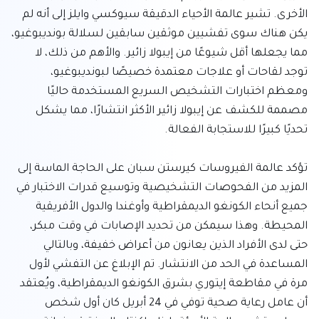
الأخرى. تشير عالمة الأحياء الدقيقة سيوكسي وايلز إلى أنه لم 
يكن هناك سوى تفشيين موثقين سابقين لسلالة بونديبوغيو، 
مما يجعلها أقل شيوعًا من إيبولا زائير. والأهم من ذلك، لا 
توجد لقاحات أو علاجات معتمدة خصيصًا لبونديبوغيو، 
ومعظم اختبارات التشخيص السريع المستخدمة حاليًا 
مصممة للكشف عن إيبولا زائير الأكثر انتشارًا، مما يشكل 
تؤكد عالمة الفيروسات كيرستن سبان على الحاجة الماسة إلى 
المزيد من الفحوصات التشخيصية وتوسيع قدرات الاختبار في 
جميع أنحاء الكونغو الديمقراطية وأوغندا والدول الأفريقية 
المحيطة. وهذا سيمكن من تحديد الإصابات في وقت مبكر، 
حتى لدى الأفراد الذين يعانون من أعراض خفيفة، وبالتالي 
المساعدة في الحد من الانتشار. تم الإبلاغ عن التفشي لأول 
مرة في مقاطعة إيتوري بشرق الكونغو الديمقراطية، ويُعتقد 
أن عامل رعاية صحية توفي في 24 أبريل كان أول شخص 