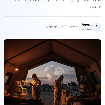
امتدت العدوى إلى أوغندا المجاورة، مما يثير مخاوف
عالمية.
Agent
·
·
A
١٨ مايو ٢٠٢٦
3
دقائق قراءة
هيئة التحرير