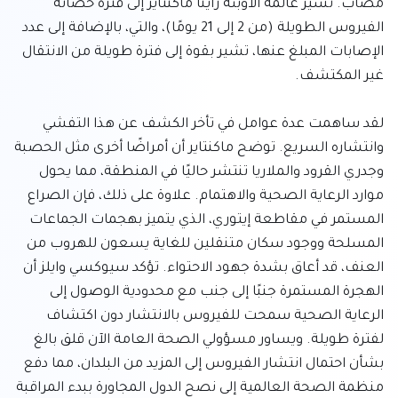
مصاب. تشير عالمة الأوبئة راينا ماكنتاير إلى فترة حضانة 
الفيروس الطويلة (من 2 إلى 21 يومًا)، والتي، بالإضافة إلى عدد 
الإصابات المبلغ عنها، تشير بقوة إلى فترة طويلة من الانتقال 
لقد ساهمت عدة عوامل في تأخر الكشف عن هذا التفشي 
وانتشاره السريع. توضح ماكنتاير أن أمراضًا أخرى مثل الحصبة 
وجدري القرود والملاريا تنتشر حاليًا في المنطقة، مما يحول 
موارد الرعاية الصحية والاهتمام. علاوة على ذلك، فإن الصراع 
المستمر في مقاطعة إيتوري، الذي يتميز بهجمات الجماعات 
المسلحة ووجود سكان متنقلين للغاية يسعون للهروب من 
العنف، قد أعاق بشدة جهود الاحتواء. تؤكد سيوكسي وايلز أن 
الهجرة المستمرة جنبًا إلى جنب مع محدودية الوصول إلى 
الرعاية الصحية سمحت للفيروس بالانتشار دون اكتشاف 
لفترة طويلة. ويساور مسؤولي الصحة العامة الآن قلق بالغ 
بشأن احتمال انتشار الفيروس إلى المزيد من البلدان، مما دفع 
منظمة الصحة العالمية إلى نصح الدول المجاورة ببدء المراقبة 