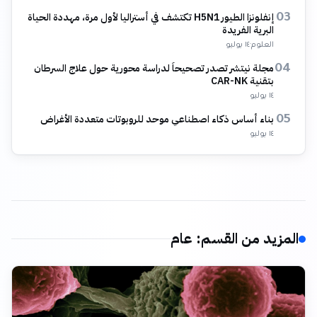
إنفلونزا الطيور H5N1 تكتشف في أستراليا لأول مرة، مهددة الحياة
03
البرية الفريدة
العلوم
·
١٤ يوليو
مجلة نيتشر تصدر تصحيحاً لدراسة محورية حول علاج السرطان
04
بتقنية CAR-NK
١٤ يوليو
بناء أساس ذكاء اصطناعي موحد للروبوتات متعددة الأغراض
05
١٤ يوليو
المزيد من القسم
:
عام