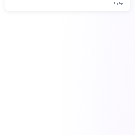
٤ يوليو ٢٠٢٦