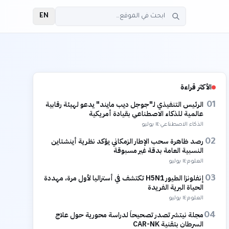
EN
الأكثر قراءة
الرئيس التنفيذي لـ"جوجل ديب مايند" يدعو لهيئة رقابية
01
عالمية للذكاء الاصطناعي بقيادة أمريكية
الذكاء الاصطناعي
·
١٤ يوليو
رصد ظاهرة سحب الإطار الزمكاني يؤكد نظرية أينشتاين
02
النسبية العامة بدقة غير مسبوقة
العلوم
·
١٤ يوليو
إنفلونزا الطيور H5N1 تكتشف في أستراليا لأول مرة، مهددة
03
الحياة البرية الفريدة
العلوم
·
١٤ يوليو
مجلة نيتشر تصدر تصحيحاً لدراسة محورية حول علاج
04
السرطان بتقنية CAR-NK