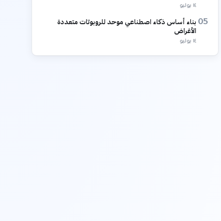
١٤ يوليو
بناء أساس ذكاء اصطناعي موحد للروبوتات متعددة
05
الأغراض
١٤ يوليو