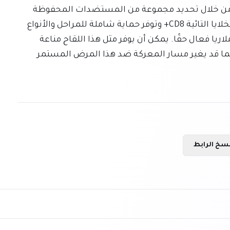
تمثل هذه النتائج قفزة نوعية في أبحاث لقاح الملاريا. من خلال تحديد مجموعة من المستضدات المحفوظة 
للغاية والمُحفزة للمناعة، والتي تثير استجابات قوية للخلايا التائية CD8+ وتوفر حماية شاملة للمراحل والأنواع 
المختلفة، فتح العلماء مسارًا جديدًا نحو تطوير لقاح ملاريا فعال حقًا. يمكن أن يوفر مثل هذا اللقاح مناعة 
أوسع وأكثر ديمومة من اللقاحات المرشحة الحالية، مما قد يغير مسار المعركة ضد هذا المرض المستمر 
سخ الرابط