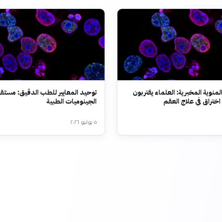
لمنوية المخبرية: العلماء يقتربون
توحيد المعايير للطب الدقيق: مستق
ختراق في علاج العقم
الجينوميات الطبية
٥ يوليو ٢٠٢٦