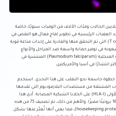
تظل الملاريا أزمة صحية عالمية مدمرة، حيث تسجل ملايين الحالات ومئات الآلاف من الوفيات سنويًا، خاصة 
في إفريقيا وأجزاء من آسيا والأمريكتين. لطالما كان أحد العقبات الرئيسية في تطوير لقاح فعال هو النقص في 
أهداف مستضدات الخلايا التائية (T cell epitope targets) التي تم التحقق منها والقادرة على إحداث مناعة قوية 
وطويلة الأمد. غالبًا ما تواجه جهود اللقاحات الحالية صعوبة في توفير حماية واسعة ضد المراحل والأنواع 
المتنوعة لطفيلي البلازموديوم، والتي تشمل المتصورة المنجلية (Plasmodium falciparum) المنتشرة في 
ومع ذلك، حققت دراسة رائدة نُشرت في مجلة "نيتشر" خطوة حاسمة نحو التغلب على هذا التحدي. استخدم 
الباحثون تقنية "Immunopeptidomics" لتحديد الببتيدات المشتقة من مستضدات البلازموديوم التي تقدمها 
جزيئات مستضد الكريات البيضاء البشرية من الفئة الأولى (HLA-I) على الخلايا الشبكية المصابة. أدى هذا 
النهج المبتكر إلى اكتشاف 453 ببتيدًا فريدًا، ترتبط بـ 166 بروتينًا مميزًا. والأهم من ذلك، تم تصنيف 75 من هذه 
المستضدات المحددة على أنها "بروتينات منزلية" (housekeeping proteins)، مما يعني أنها تُعبّر عنها بشكل 