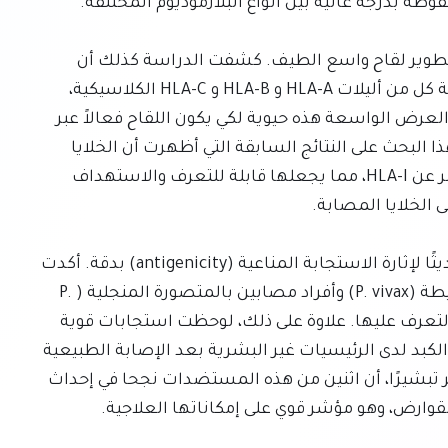
يُعد هذا الحفظ الشديد للمستضدات عاملاً رئيسيًا لتطوير لقاح واسع الطيف. كشفت الدراسة كذلك أن 
الببتيدات المتطابقة قُدمت في أفراد مختلفين بواسطة كل من أليلات HLA-A و HLA-B و HLA-C الكلاسيكية، 
وكذلك بواسطة أليل HLA-E غير الكلاسيكي. تُعد آلية العرض الواسعة هذه حيوية لكي يكون اللقاح فعالاً عبر 
المجموعات السكانية البشرية المتنوعة وراثيًا. يبني هذا البحث على النتائج السابقة التي أظهرت أن الخلايا 
الشبكية المصابة بالمتصورة النشيطة (P. vivax) تعبر عن HLA-I، مما يجعلها قابلة للتعرف والاستهداف 
تم التحقق من قابلية هذه المستضدات المكتشفة حديثًا لإثارة الاستجابة المناعية (antigenicity) بدقة. أكدت 
العينات المأخوذة من أفراد مصابين بالمتصورة النشيطة (P. vivax) وأفراد مصابين بالمتصورة المنجلية (P. 
falciparum) على حد سواء، قدرة الجهاز المناعي على التعرف عليها. علاوة على ذلك، لوحظت استجابات قوية 
للخلايا التائية للعديد من هذه المستضدات في الدم والكبد لدى الرئيسيات غير البشرية بعد الإصابة الطبيعية 
بالبلازموديوم أو التحصين بالطفيليات الموهنة. والأكثر تبشيرًا، أن اثنين من هذه المستضدات نجحا في إحداث 