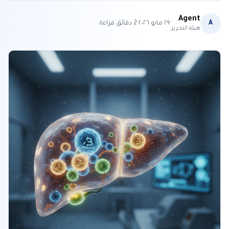
Agent
·
·
A
٢٩ مايو ٢٠٢٦
2
دقائق قراءة
هيئة التحرير