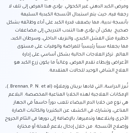
ومرض الكبد الدهني غير الكحولي. يؤدي هذا المرض إلى تلف لا 
رجعة فيه، حيث يتم استبدال الأنسجة الكبدية السليمة 
بأنسجة ندبية، مما يضعف قدرة الكبد على أداء وظائفه بشكل 
صحيح. يمكن أن يؤدي هذا التندب التدريجي إلى مضاعفات 
خطيرة مثل الفشل الكبدي، والنزيف الداخلي، وسرطان الكبد، 
مما يجعله سبباً رئيسياً للمراضة والوفيات على مستوى 
العالم. تركز العلاجات الحالية بشكل أساسي على إدارة 
الأعراض وإبطاء تقدم المرض، وغالباً ما يكون زرع الكبد هو 
تُبرز الدراسة، التي قادها برينان وزملاؤه (Brennan, P. N. et al.)، 
الإمكانات العلاجية لهذه الخلايا المناعية المخصصة. البلاعم 
هي نوع من خلايا الدم البيضاء تلعب دوراً حاسماً في الجهاز 
المناعي، وتشارك في الكشف عن البكتيريا والكائنات الضارة 
الأخرى وابتلاعها وتدميرها، بالإضافة إلى دورها في التئام الجروح 
وإصلاح الأنسجة. من خلال إدخال بلاعم مُعدلة أو مختارة 