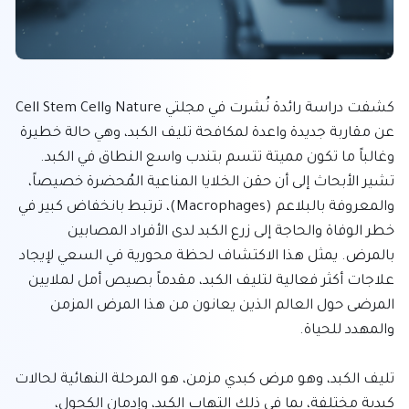
كشفت دراسة رائدة نُشرت في مجلتي Nature وCell Stem Cell 
عن مقاربة جديدة واعدة لمكافحة تليف الكبد، وهي حالة خطيرة 
وغالباً ما تكون مميتة تتسم بتندب واسع النطاق في الكبد. 
تشير الأبحاث إلى أن حقن الخلايا المناعية المُحضرة خصيصاً، 
والمعروفة بالبلاعم (Macrophages)، ترتبط بانخفاض كبير في 
خطر الوفاة والحاجة إلى زرع الكبد لدى الأفراد المصابين 
بالمرض. يمثل هذا الاكتشاف لحظة محورية في السعي لإيجاد 
علاجات أكثر فعالية لتليف الكبد، مقدماً بصيص أمل لملايين 
المرضى حول العالم الذين يعانون من هذا المرض المزمن 
تليف الكبد، وهو مرض كبدي مزمن، هو المرحلة النهائية لحالات 
كبدية مختلفة، بما في ذلك التهاب الكبد، وإدمان الكحول، 