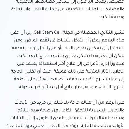
خصيصاً، يهدف الباحثون إلى تسخير خصائصها التجديدية 
والمضادة للالتهابات للتخفيف من عملية التندب واستعادة 
تشير النتائج، المفصلة في مجلة Cell Stem Cell، إلى أن حقن 
هذه البلاعم يمكن أن تتدخل بنشاط في تقدم المرض، ومن 
المحتمل أن تعكس بعض التلف أو على الأقل توقف تقدمه. 
يمكن أن يغير هذا بشكل جذري مشهد علاج تليف الكبد، 
متجاوزاً إدارة الأعراض إلى علاج أكثر استهدافاً يعتمد على 
الخلايا. الآثار المترتبة على ذلك عميقة، حيث أن تقليل الحاجة 
إلى عمليات زرع الكبد سيخفف الضغط الهائل على أنظمة 
على الرغم من أن هناك حاجة بلا شك إلى مزيد من الأبحاث 
والتجارب السريرية للتحقق الكامل من صحة هذه النتائج 
وتحديد الفعالية والسلامة على المدى الطويل، إلا أن البيانات 
الأولية مشجعة للغاية. يؤكد هذا التقدم العلمي قوة العلاجات 