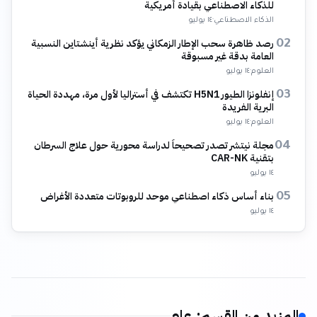
للذكاء الاصطناعي بقيادة أمريكية
الذكاء الاصطناعي
·
١٤ يوليو
رصد ظاهرة سحب الإطار الزمكاني يؤكد نظرية أينشتاين النسبية
02
العامة بدقة غير مسبوقة
العلوم
·
١٤ يوليو
إنفلونزا الطيور H5N1 تكتشف في أستراليا لأول مرة، مهددة الحياة
03
البرية الفريدة
العلوم
·
١٤ يوليو
مجلة نيتشر تصدر تصحيحاً لدراسة محورية حول علاج السرطان
04
بتقنية CAR-NK
١٤ يوليو
بناء أساس ذكاء اصطناعي موحد للروبوتات متعددة الأغراض
05
١٤ يوليو
المزيد من القسم
:
عام