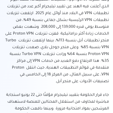
الذي أعلنت فيه الهند عن تقييد تيليجرام أكبر عدد من تنزيلات 
تطبيقات VPN في البلاد منذ أوائل عام 2025. ارتفعت تنزيلات 
تطبيقات VPN الرئيسية بشكل جماعي بنسبة 49%، من 
متوسط يومي قدره 139,000 إلى 208,000. وشهدت بعض 
الخدمات زيادة أكثر دراماتيكية: قفزت تنزيلات Proton VPN على 
متجر تطبيقات آبل بنسبة 113%، بينما ارتفعت تنزيلات Turbo 
VPN بنسبة 85%. وعلى متجر جوجل بلاي، صعدت تنزيلات 
Proton VPN بنسبة 64% وزادت تنزيلات Turbo VPN بنسبة 
35%. هذا الارتفاع دفع العديد من خدمات VPN إلى مراكز 
متقدمة في قوائم التطبيقات الهندية، حيث انتقل Proton 
VPN، على سبيل المثال، من المركز 18 إلى الخامس في 
جاء قرار الحكومة بتقييد تيليجرام مؤقتًا حتى 22 يونيو استجابة 
مباشرة لمخاوف من استغلال المحتالين للمنصة لاستهداف 
المرشحين بمواد امتحانية مزورة. وبينما دافعت الحكومة 