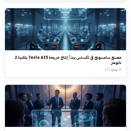
مصنع سامسونج في تكساس يبدأ إنتاج شريحة Tesla AI5 بتقنية 2
نانومتر
١٣ يوليو ٢٠٢٦