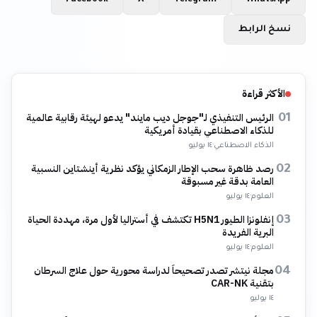
Facebook
X
Telegram
WhatsApp
نسخ الرابط
الأكثر قراءة
الرئيس التنفيذي لـ"جوجل ديب مايند" يدعو لهيئة رقابية عالمية
01
للذكاء الاصطناعي بقيادة أمريكية
الذكاء الاصطناعي
·
١٤ يوليو
رصد ظاهرة سحب الإطار الزمكاني يؤكد نظرية أينشتاين النسبية
02
العامة بدقة غير مسبوقة
العلوم
·
١٤ يوليو
إنفلونزا الطيور H5N1 تكتشف في أستراليا لأول مرة، مهددة الحياة
03
البرية الفريدة
العلوم
·
١٤ يوليو
مجلة نيتشر تصدر تصحيحاً لدراسة محورية حول علاج السرطان
04
بتقنية CAR-NK
١٤ يوليو