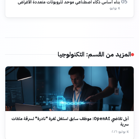
بناء أساس ذكاء اصطناعي موحد للروبوتات متعددة الأغراض
05
١٤ يوليو
المزيد من القسم
:
التكنولوجيا
آبل تقاضي OpenAI: موظف سابق استغل ثغرة "نادرة" لسرقة ملفات
سرية
١٤ يوليو ٢٠٢٦