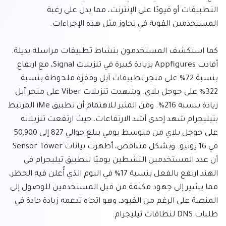
التطبيقات أو قيودًا على الإنترنت، مما يدل على رغبة 
كما استكشف المستخدمون بنشاط تطبيقات مراسلة بديلة. 
أفادت Appfigures بزيادة كبيرة في تنزيلات Signal، مع ارتفاع 
بنسبة 72% على متجر تطبيقات آبل وقفزة ملحوظة بنسبة 
322% على جوجل بلاي. وشهدت تنزيلات Viber على متجر آبل 
زيادة بنسبة 216%. ومن المثير للاهتمام أن تطبيق iMe المرتبط 
بتيليجرام شهد إحدى أشد الارتفاعات، حيث ارتفعت تنزيلاته 
على جوجل بلاي من متوسط يومي يبلغ حوالي 827 إلى 50,900 
في 16 يونيو. وبشكل متناقض، أظهرت بيانات Sensor Tower 
أن عدد المستخدمين النشطين يوميًا لتطبيق تيليجرام في 
الهند ارتفع بالفعل بنسبة 17% في اليوم الذي أُعلن فيه الحظر، 
مما يشير إلى جهود مكثفة من قبل المستخدمين للوصول إلى 
المنصة على الرغم من القيود، وهو اتجاه تدعمه زيادة حادة في 