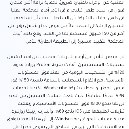
الهندية عن الإجراء باعتباره ضروريًا لحماية نزاهة أكبر امتحان 
قبول في البلاد، طعن تيليجرام في الأمر أمام المحكمة العليا 
في دلهي. جادلت الشركة بأن السلطات يجب أن تستهدف 
المحتوى الإشكالي المحدد بدلاً من فرض حظر شامل يؤثر على 
أكثر من 150 مليون مستخدم لها في الهند. ومع ذلك، أيدت 
لم يقتصر التأثير على أرقام التنزيلات فحسب، بل امتد ليشمل 
تسجيلات المستخدمين. أفادت شركة Proton بزيادة قدرها 
120% في التسجيلات اليومية من الهند فوق المستويات 
الأساسية، مع ارتفاع التسجيلات بالساعة بنسبة 150% فور 
فرض الحظر. ولاحظت شركة Windscribe الكندية لخدمات 
VPN اتجاهًا مشابهًا، حيث بلغت عمليات التسجيل من الهند 
ذروتها بنحو 100% فوق المستويات الأساسية، وارتفعت 
تنزيلات تطبيقها على iOS بنحو 89%. وأشارت ريبيكا روزنبرغ، 
مديرة عمليات النمو في Windscribe، إلى أن هذا النمط يتوافق 
مع الاستجابات التي تُرى في المناطق التي تفرض حظرًا على 