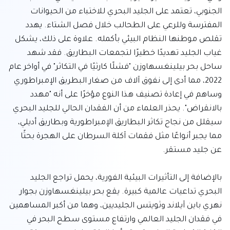
الجنوبي، تعتمد على الجليد البحري للاختباء من الحيوانات 
المفترسة وللرعي على الطحالب خلال فصل الشتاء. يهدد 
تقلص موطنها النظام البيئي بأكمله. علاوة على ذلك، يشكل 
غياب الجليد تهديدًا خطيرًا لتجمعات البطاريق. فقد شهد 
ساحل بحر بيلينغسهاوزن "فشلًا كارثيًا في التكاثر" في أواخر عام 
2022، مما أدى إلى نفوق آلاف من صغار البطريق الإمبراطوري 
وساهم في إعادة تصنيف هذا النوع مؤخرًا على أنه "مهدد 
بالانقراض". يحذر العلماء من أن الفقدان الحالي للجليد البحري 
سيقلل من نجاح تكاثر البطاريق الإمبراطورية وبطاريق أديلي، 
مما يجبر أنواعًا مثل فقمات آكلة السرطان على الهجرة بحثًا 
بالإضافة إلى التأثيرات البيئية الفورية، يحمل تراجع الجليد 
البحري تداعيات عالمية كبيرة. يقع بحر بيلينغسهاوزن بجوار 
نهري باين آيلاند وثويتس الجليديين، وهما من أكبر المساهمين 
في فقدان الجليد العالمي وارتفاع مستوى سطح البحر في 