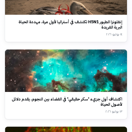
إنفلونزا الطيور H5N1 تكتشف في أستراليا لأول مرة، مهددة الحياة
البرية الفريدة
١٤ يوليو ٢٠٢٦
اكتشاف أول جزيء 'سكر حقيقي' في الفضاء بين النجوم، يقدم دلائل
لأصول الحياة
١٣ يوليو ٢٠٢٦