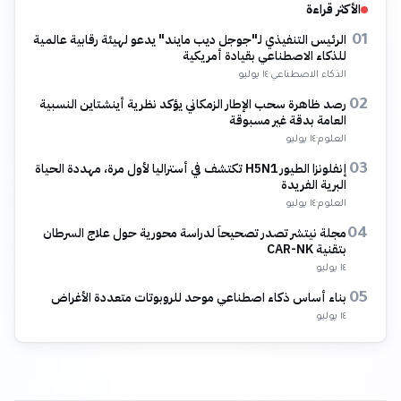
الأكثر قراءة
الرئيس التنفيذي لـ"جوجل ديب مايند" يدعو لهيئة رقابية عالمية
01
للذكاء الاصطناعي بقيادة أمريكية
الذكاء الاصطناعي
·
١٤ يوليو
رصد ظاهرة سحب الإطار الزمكاني يؤكد نظرية أينشتاين النسبية
02
العامة بدقة غير مسبوقة
العلوم
·
١٤ يوليو
إنفلونزا الطيور H5N1 تكتشف في أستراليا لأول مرة، مهددة الحياة
03
البرية الفريدة
العلوم
·
١٤ يوليو
مجلة نيتشر تصدر تصحيحاً لدراسة محورية حول علاج السرطان
04
بتقنية CAR-NK
١٤ يوليو
بناء أساس ذكاء اصطناعي موحد للروبوتات متعددة الأغراض
05
١٤ يوليو