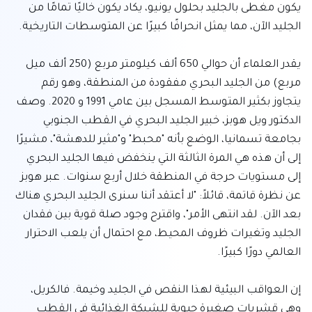
يكون مغطى بالجليد بحلول يونيو، يكاد يكون خاليًا تمامًا من 
يقدر العلماء أن حوالي 650 ألف كيلومتر مربع (250 ألف ميل 
مربع) من الجليد البحري مفقودة من المنطقة، وهو رقم 
يتجاوز بكثير المتوسط المسجل بين عامي 1991 و 2020. وصف 
الدكتور ويل هوبز، خبير الجليد البحري في القطب الجنوبي 
بجامعة تسمانيا، الوضع بأنه "محبط" و"مثير للدهشة"، مشيرًا 
إلى أن هذه هي المرة الثالثة التي ينخفض فيها الجليد البحري 
إلى مستويات حرجة في المنطقة خلال أربع سنوات. عبر هوبز 
عن نظرة قاتمة، قائلاً: "لا أعتقد أننا سنرى الجليد البحري هناك 
بعد الآن. لقد انتهى الأمر"، واقترح وجود صلة قوية بين فقدان 
الجليد وتغيرات ظروف المحيط، مع احتمال أن يلعب الاحترار 
إن العواقب البيئية لهذا النقص في الجليد وخيمة. فالكريل، 
وهي قشريات صغيرة حيوية للشبكة الغذائية في القطب 