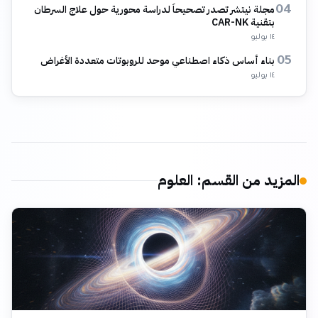
مجلة نيتشر تصدر تصحيحاً لدراسة محورية حول علاج السرطان
04
بتقنية CAR-NK
١٤ يوليو
بناء أساس ذكاء اصطناعي موحد للروبوتات متعددة الأغراض
05
١٤ يوليو
المزيد من القسم
:
العلوم