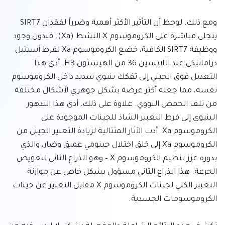
ومع ذلك، لوحظ أن التأثير الأكثر أهمية وضرراً لفقدان SIRT7 
يتجلى مباشرة على الكروموسوم X النشط (Xa). فبدون وجود 
ووظيفة SIRT7 الكافية، خضع الكروموسوم Xa لفرط أسيتيل 
دراماتيكي عند اللايسين 36 من الهيستون H3. أدى هذا 
التعديل فوق الجيني إلى تفكك بنيوي شديد داخل الكروموسوم 
نفسه، مما جعله أكثر عرضة بشكل جوهري لأشكال مختلفة 
من تلف الحمض النووي. علاوة على ذلك، أدى هذا التدهور 
البنيوي إلى فرط التعبير الشاذ للجينات الموجودة على 
الكروموسوم Xa. أدت الآثار المتتالية لزيادة التعبير الجيني من 
الكروموسوم Xa إلى خلق اختلال جينومي عميق وضار، والذي 
بدوره عزز تنظيم الكروموسوم X – وهو الذراع الثاني لتعويض 
الجرعة. هذا الذراع الثاني مسؤول بشكل خاص عن موازنة 
التعبير الكلي لجينات الكروموسوم X مقابل التعبير عن جينات 