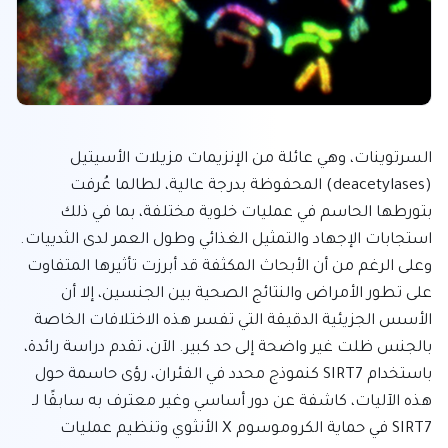
السرتوينات، وهي عائلة من الإنزيمات مزيلات الأسيتيل 
(deacetylases) المحفوظة بدرجة عالية، لطالما عُرفت 
بتورطها الحاسم في عمليات خلوية مختلفة، بما في ذلك 
استجابات الإجهاد والتمثيل الغذائي وطول العمر لدى الثدييات. 
وعلى الرغم من أن الأبحاث المكثفة قد أبرزت تأثيرها المتفاوت 
على تطور الأمراض والنتائج الصحية بين الجنسين، إلا أن 
الأسس الجزيئية الدقيقة التي تفسر هذه الاختلافات الخاصة 
بالجنس ظلت غير واضحة إلى حد كبير. الآن، تقدم دراسة رائدة، 
باستخدام SIRT7 كنموذج محدد في الفئران، رؤى حاسمة حول 
هذه الآليات، كاشفة عن دور أساسي وغير معترف به سابقًا لـ 
SIRT7 في حماية الكروموسوم X الأنثوي وتنظيم عمليات 