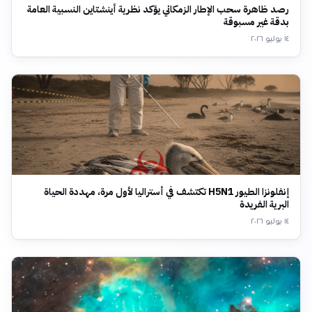
رصد ظاهرة سحب الإطار الزمكاني يؤكد نظرية أينشتاين النسبية العامة
بدقة غير مسبوقة
١٤ يوليو ٢٠٢٦
إنفلونزا الطيور H5N1 تكتشف في أستراليا لأول مرة، مهددة الحياة
البرية الفريدة
١٤ يوليو ٢٠٢٦