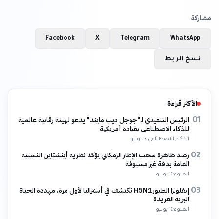
مشاركة
Facebook
X
Telegram
WhatsApp
نسخ الرابط
الأكثر قراءة
الرئيس التنفيذي لـ"جوجل ديب مايند" يدعو لهيئة رقابية عالمية
01
للذكاء الاصطناعي بقيادة أمريكية
الذكاء الاصطناعي
·
١٤ يوليو
رصد ظاهرة سحب الإطار الزمكاني يؤكد نظرية أينشتاين النسبية
02
العامة بدقة غير مسبوقة
العلوم
·
١٤ يوليو
إنفلونزا الطيور H5N1 تكتشف في أستراليا لأول مرة، مهددة الحياة
03
البرية الفريدة
العلوم
·
١٤ يوليو