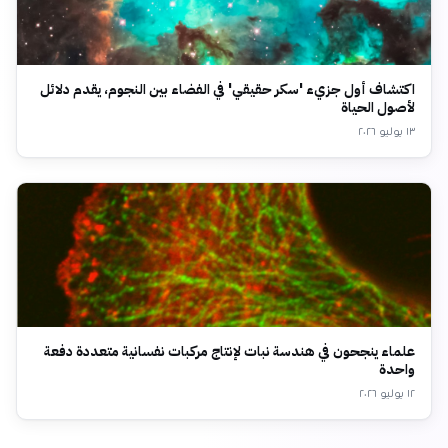
اكتشاف أول جزيء 'سكر حقيقي' في الفضاء بين النجوم، يقدم دلائل
لأصول الحياة
١٣ يوليو ٢٠٢٦
علماء ينجحون في هندسة نبات لإنتاج مركبات نفسانية متعددة دفعة
واحدة
١٢ يوليو ٢٠٢٦