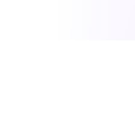
SciTech News
مصدركم الموثوق لأحدث الاخبار في العلوم والتكنولوجيا
والطاقة.