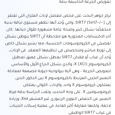
تركز جوهر البحث على فحص مفصل لإناث الفئران التي تفتقر 
إلى SIRT7 (Sirt7−/−)، والتي وُجد أنها تظهر مستوى لياقة بدنية 
منخفضًا بشكل كبير وصحة عامة متدهورة طوال حياتها. كان 
أحد الاكتشافات المحورية هو ملاحظة أن SIRT7 يتوطن بشكل 
تفضيلي في الكروموسومات الجنسية، مما يشير بشكل خاص 
إلى تورط مباشر ومتخصص في تنظيمها المعقد. في الإناث، 
وُجد أن غياب أو فقدان SIRT7 يعطل بشكل عميق تعطيل 
الكروموسوم X (XCI)، والذي يشكل الذراع الأول والأساسي 
لتعويض الجرعة – وهي آلية بيولوجية حيوية مصممة لمعادلة 
التعبير الجيني المرتبط بالكروموسوم X بين الذكور، الذين 
يمتلكون كروموسوم X واحد، والإناث، اللواتي يمتلكن 
كروموسومين X. على وجه التحديد، وثقت الدراسة بدقة فرط 
التعبير عن الحمض النووي الريبوزي غير المشفر Xist، وزيادة 
لاحقة، ولكنها مفارقة أكثر كفاءة، في عملية إسكات الجينات 