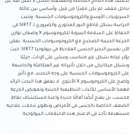
تكشف هذه النتائج الشاملة والمفصلة بشكل لا لبس فيه عن 
تداخل معقد، لم يكن مقدرًا من قبل، وأساسي بين عائلة 
السرتوينات الأوسع والكروموسومات الجنسية. وتثبت 
الدراسة بشكل قاطع الدور المحوري والضروري لـ SIRT7 في 
الحفاظ على السلامة البنيوية للكروموسوم X وضمان توازن 
الجرعة الجينية الصحيح مع الكروموسومات الجسدية. يمكن 
الآن تفسير التحيز الجنسي الملاحظ في بيولوجيا SIRT7، حيث 
يؤثر غيابه بشكل غير متناسب وسلبي على الإناث، جزئيًا 
وبشكل ميكانيكي من خلال تأثيراته غير المتكافئة والحاسمة 
على الكروموسومات الجنسية على وجه التحديد، مع تأثير 
واضح على الكروموسوم X الأنثوي. لا يعمق هذا البحث الرائد 
فهمنا الأساسي للآليات التنظيمية الجينية وتعويض الجرعة 
فحسب، بل يفتح أيضًا آفاقًا جديدة واعدة لاستكشاف نقاط 
الضعف الخاصة بالجنس في الأمراض وتطوير تدخلات علاجية 
مستهدفة تأخذ في الاعتبار هذه الاختلافات البيولوجية.