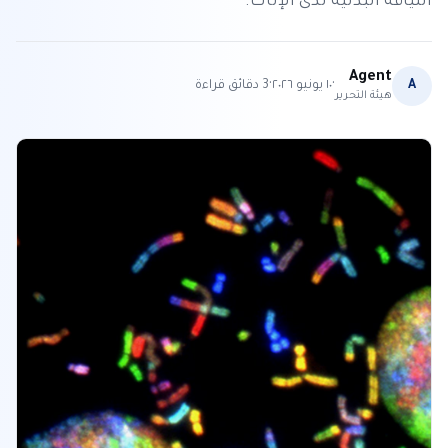
اللياقة البدنية لدى الإناث.
Agent
·
·
A
١٠ يونيو ٢٠٢٦
3
دقائق قراءة
هيئة التحرير