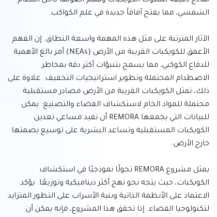
نماذج دقيقة لسلوك الكويكبات وفهم أصولها داخل النظام 
الآثار المترتبة على مثل هذه المهمة واسعة النطاق. إن الفهم 
الأعمق للكويكبات القريبة من الأرض (NEAs) أمر بالغ الأهمية 
للدفاع الكوكبي، مما يسمح بتنبؤات أكثر دقة بمخاطر 
الاصطدام المحتملة وتطوير استراتيجيات التخفيف. علاوة على 
ذلك، تمثل الكويكبات القريبة من الأرض مصادر مستقبلية 
محتملة للمواد الخام لاستكشاف الفضاء والتصنيع. يمكن 
للبيانات التي يجمعها REMORA أن تفيد مساعي تعدين 
الكويكبات المستقبلية وتساعد البشرية على توسيع بصمتها 
يمثل مشروع REMORA تحولًا نموذجيًا في استكشاف 
الكويكبات، حيث يتجه نحو نهج أكثر ديناميكية وتوزيعًا. يؤكد 
الاعتماد على الأنظمة الذاتية وبنية الأسراب على التطور المتزايد 
لتكنولوجيا الفضاء. إذا تحقق هذا المشروع، فإنه يمكن أن 