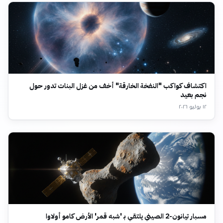
اكتشاف كواكب "النفخة الخارقة" أخف من غزل البنات تدور حول
نجم بعيد
١٢ يوليو ٢٠٢٦
مسبار تيانون-2 الصيني يلتقي بـ 'شبه قمر' الأرض كامو أولاوا