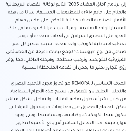
إلى برنامج "آفاق الفضاء 2035" التابع لوكالة الفضاء البريطانية 
والمتاح على خادم arXiv للمطبوعات المسبقة، سربًا من هذه 
الأقمار الصناعية الصغيرة ذاتية التحكم. على عكس مهام 
المسبار الواحد التقليدية، يوفر السرب مزايا كبيرة، بما في ذلك 
القدرة على التحقيق المتزامن في أهداف متعددة أو توفير 
تغطية احتياطية لكويكب واحد معقد. سيتم تجهيز كل قمر 
صناعي من نوع "كيوبسات" لجمع بيانات دقيقة عن الخصائص 
الفيزيائية للكويكب، وتركيب سطحه، وهيكله الداخلي، مما يوفر 
الهدف الأساسي لـ REMORA هو تجاوز مجرد التحديد البصري 
والتحليل الطيفي، والتعمق في نسيج هذه الأجرام السماوية. 
من خلال نشر أسطول يمكنه الاقتراب والتفاعل بشكل مباشر، 
يمكن للعلماء الحصول على معلومات حيوية حول المواد التي 
تتكون منها الكويكبات، وكثافتها، ومساميتها، وحتى وجود 
موارد قيمة. هذا التفاعل المباشر أمر بالغ الأهمية لتطوير 