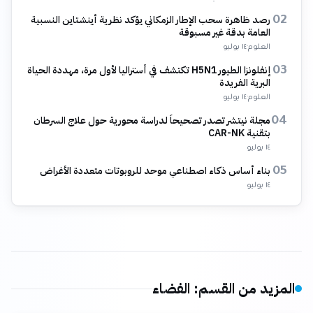
رصد ظاهرة سحب الإطار الزمكاني يؤكد نظرية أينشتاين النسبية
02
العامة بدقة غير مسبوقة
العلوم
·
١٤ يوليو
إنفلونزا الطيور H5N1 تكتشف في أستراليا لأول مرة، مهددة الحياة
03
البرية الفريدة
العلوم
·
١٤ يوليو
مجلة نيتشر تصدر تصحيحاً لدراسة محورية حول علاج السرطان
04
بتقنية CAR-NK
١٤ يوليو
بناء أساس ذكاء اصطناعي موحد للروبوتات متعددة الأغراض
05
١٤ يوليو
المزيد من القسم
:
الفضاء