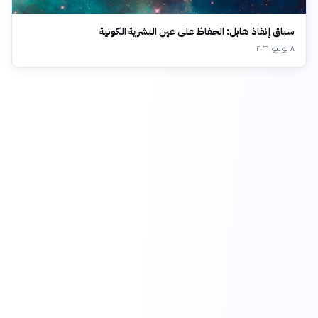
سباق إنقاذ هابل: الحفاظ على عين البشرية الكونية
٨ يوليو ٢٠٢٦