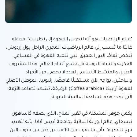
"عالم الرياضيات هو آلة لتحويل القهوة إلى نظريات"، مقولة 
غالبًا ما تُنسب إلى عالم الرياضيات المجري الراحل بول إردوش، 
تلخص تمامًا الدور العميق الذي تلعبه القهوة في المساعي 
الفكرية والحياة اليومية في جميع أنحاء العالم. هذا المشروب 
العزيز، والمنشط الأساسي لعدد لا يحصى من الأفراد 
والباحثين، يواجه الآن مستقبلًا غامضًا. إثيوبيا، الموطن الأصلي 
لقهوة أرابيكا (Coffea arabica) الرقيقة، تشهد تصاعد الأزمة 
يكمن جوهر المشكلة في تغير المناخ، الذي يصفه كاساهون 
تيسفاي، عالم الوراثة النباتية بجامعة أديس أبابا، بأنه "تهديد 
حرج للقهوة". يأتي ما يقرب من 10 ملايين طن من حبوب البن 