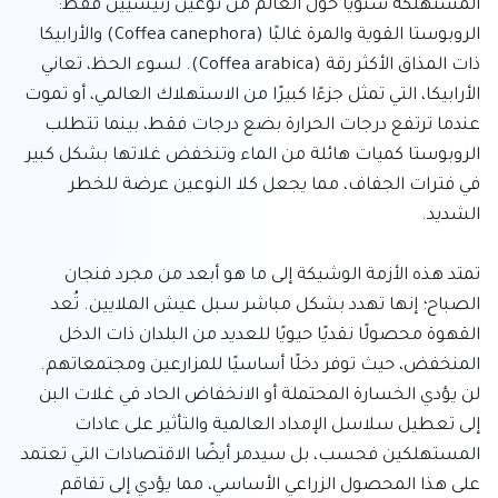
المستهلكة سنويًا حول العالم من نوعين رئيسيين فقط: 
الروبوستا القوية والمرة غالبًا (Coffea canephora) والأرابيكا 
ذات المذاق الأكثر رقة (Coffea arabica). لسوء الحظ، تعاني 
الأرابيكا، التي تمثل جزءًا كبيرًا من الاستهلاك العالمي، أو تموت 
عندما ترتفع درجات الحرارة بضع درجات فقط، بينما تتطلب 
الروبوستا كميات هائلة من الماء وتنخفض غلاتها بشكل كبير 
في فترات الجفاف، مما يجعل كلا النوعين عرضة للخطر 
تمتد هذه الأزمة الوشيكة إلى ما هو أبعد من مجرد فنجان 
الصباح؛ إنها تهدد بشكل مباشر سبل عيش الملايين. تُعد 
القهوة محصولًا نقديًا حيويًا للعديد من البلدان ذات الدخل 
المنخفض، حيث توفر دخلًا أساسيًا للمزارعين ومجتمعاتهم. 
لن يؤدي الخسارة المحتملة أو الانخفاض الحاد في غلات البن 
إلى تعطيل سلاسل الإمداد العالمية والتأثير على عادات 
المستهلكين فحسب، بل سيدمر أيضًا الاقتصادات التي تعتمد 
على هذا المحصول الزراعي الأساسي، مما يؤدي إلى تفاقم 