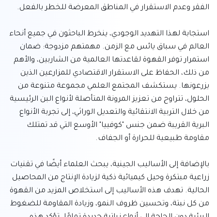
استجابة لهذا التهديد الوجودي، ينخرط الباحثون في جميع أنحاء 
العالم في سباق يائس مع الزمن. مهمتهم مزدوجة: ضمان 
استمرار توفر القهوة لقاعدتها العالمية من الشاربين، والأهم 
من ذلك، الحفاظ على الاستقرار الاقتصادي للمزارعين الذين 
يزرعونها. يستكشف المجتمع العلمي مجموعة متنوعة من 
الحلول، تتراوح من تعزيز المرونة المتأصلة لأنواع البن الرئيسية 
من خلال التربية الانتقائية والتعديل الوراثي، إلى تجربة الأنواع 
البرية القريبة ضمن جنس "كوفييا" الأوسع التي قد تمتلك 
بالإضافة إلى الأساليب الجينية، يبحث العلماء أيضًا في تقنيات 
زراعية مبتكرة وحيل كيميائية ذكية لزيادة الإنتاج من المحاصيل 
الحالية. تهدف هذه الأساليب إلى استخلاص المزيد من القهوة 
من كل نبتة، وتحسين ظروف النمو، وزيادة المقاومة للضغوط 