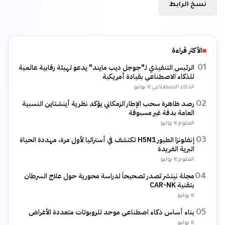
نسخ الرابط
الأكثر قراءة
الرئيس التنفيذي لـ"جوجل ديب مايند" يدعو لهيئة رقابية عالمية
01
للذكاء الاصطناعي بقيادة أمريكية
الذكاء الاصطناعي
·
١٤ يوليو
رصد ظاهرة سحب الإطار الزمكاني يؤكد نظرية أينشتاين النسبية
02
العامة بدقة غير مسبوقة
العلوم
·
١٤ يوليو
إنفلونزا الطيور H5N1 تكتشف في أستراليا لأول مرة، مهددة الحياة
03
البرية الفريدة
العلوم
·
١٤ يوليو
مجلة نيتشر تصدر تصحيحاً لدراسة محورية حول علاج السرطان
04
بتقنية CAR-NK
١٤ يوليو
بناء أساس ذكاء اصطناعي موحد للروبوتات متعددة الأغراض
05
١٤ يوليو