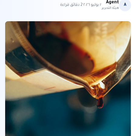
Agent
·
·
A
١ يوليو ٢٠٢٦
2
دقائق قراءة
هيئة التحرير