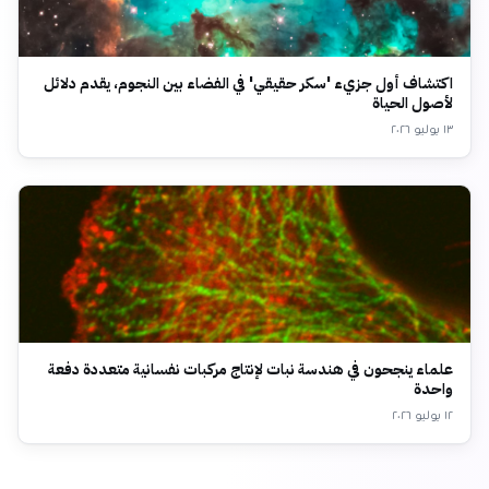
اكتشاف أول جزيء 'سكر حقيقي' في الفضاء بين النجوم، يقدم دلائل
لأصول الحياة
١٣ يوليو ٢٠٢٦
علماء ينجحون في هندسة نبات لإنتاج مركبات نفسانية متعددة دفعة
واحدة
١٢ يوليو ٢٠٢٦