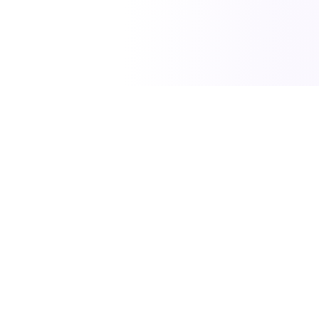
SciTech News
مصدركم الموثوق لأحدث الاخبار في العلوم والتكنولوجيا
والطاقة.