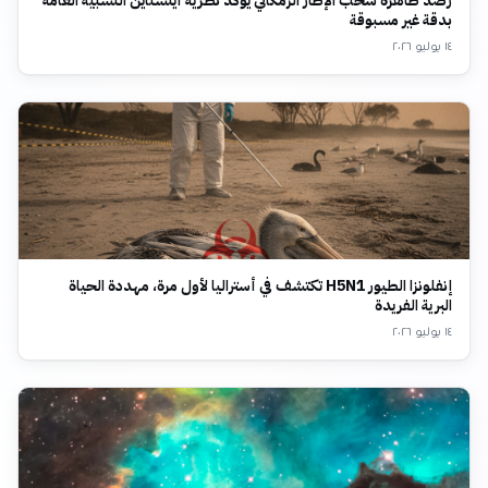
رصد ظاهرة سحب الإطار الزمكاني يؤكد نظرية أينشتاين النسبية العامة
بدقة غير مسبوقة
١٤ يوليو ٢٠٢٦
إنفلونزا الطيور H5N1 تكتشف في أستراليا لأول مرة، مهددة الحياة
البرية الفريدة
١٤ يوليو ٢٠٢٦