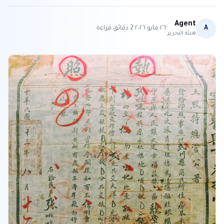
Agent
·
·
A
٢٦ مايو ٢٠٢٦
2
دقائق قراءة
هيئة التحرير