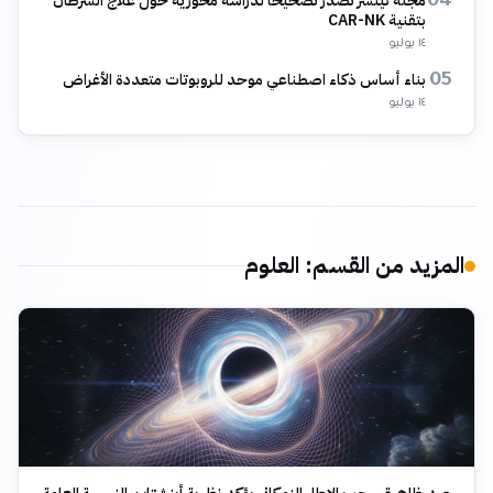
مجلة نيتشر تصدر تصحيحاً لدراسة محورية حول علاج السرطان
04
بتقنية CAR-NK
١٤ يوليو
بناء أساس ذكاء اصطناعي موحد للروبوتات متعددة الأغراض
05
١٤ يوليو
المزيد من القسم
:
العلوم