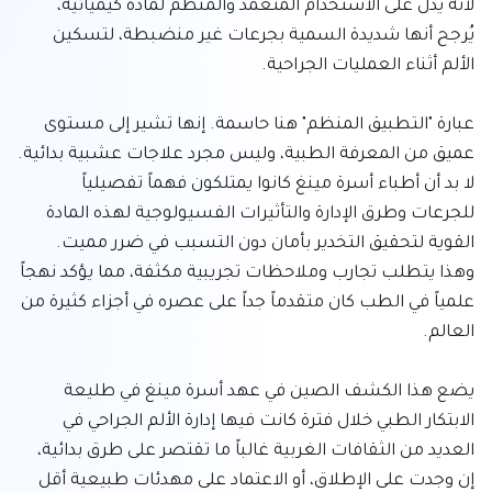
لأنه يدل على الاستخدام المتعمد والمنظم لمادة كيميائية، 
يُرجح أنها شديدة السمية بجرعات غير منضبطة، لتسكين 
عبارة "التطبيق المنظم" هنا حاسمة. إنها تشير إلى مستوى 
عميق من المعرفة الطبية، وليس مجرد علاجات عشبية بدائية. 
لا بد أن أطباء أسرة مينغ كانوا يمتلكون فهماً تفصيلياً 
للجرعات وطرق الإدارة والتأثيرات الفسيولوجية لهذه المادة 
القوية لتحقيق التخدير بأمان دون التسبب في ضرر مميت. 
وهذا يتطلب تجارب وملاحظات تجريبية مكثفة، مما يؤكد نهجاً 
علمياً في الطب كان متقدماً جداً على عصره في أجزاء كثيرة من 
يضع هذا الكشف الصين في عهد أسرة مينغ في طليعة 
الابتكار الطبي خلال فترة كانت فيها إدارة الألم الجراحي في 
العديد من الثقافات الغربية غالباً ما تقتصر على طرق بدائية، 
إن وجدت على الإطلاق، أو الاعتماد على مهدئات طبيعية أقل 