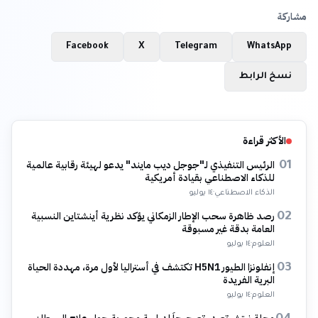
مشاركة
Facebook
X
Telegram
WhatsApp
نسخ الرابط
الأكثر قراءة
الرئيس التنفيذي لـ"جوجل ديب مايند" يدعو لهيئة رقابية عالمية
01
للذكاء الاصطناعي بقيادة أمريكية
الذكاء الاصطناعي
·
١٤ يوليو
رصد ظاهرة سحب الإطار الزمكاني يؤكد نظرية أينشتاين النسبية
02
العامة بدقة غير مسبوقة
العلوم
·
١٤ يوليو
إنفلونزا الطيور H5N1 تكتشف في أستراليا لأول مرة، مهددة الحياة
03
البرية الفريدة
العلوم
·
١٤ يوليو