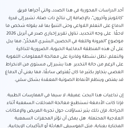
أحد الدراسات المحورية في هذا الصدد، والتي أجراها فريق 
"كاتلويتز وآخرون"، بالإضافة إلى نتائج ذات صلة، تشير إلى قدرة 
الدماغ على التعلم اللاواعي وحتى التنبؤ بما قد يقوله شخص ما 
لاحقًا. على وجه التحديد، تناول تقرير إخباري صدر في أبريل 2026 
موضوع "المرونة واللغة في الحصين البشري المخدّر"، مما يدل 
على أن هذه المنطقة الدماغية الحيوية، الضرورية للذاكرة 
والتعلم، تظل نشطة وقادرة على معالجة المعلومات اللغوية 
على الرغم من حالة التخدير. هذا يشير إلى مستوى من الانخراط 
العصبي يتجاوز بكثير ما كان يُفترض سابقًا، مما يعني أن الدماغ 
إن تداعيات هذا البحث عميقة، لا سيما في الممارسات الطبية. 
فإذا كانت الأدمغة تستطيع معالجة المدخلات السمعية أثناء 
الجراحة، فإن ذلك يثير تساؤلات حول تجربة المريض والإمكانات 
العلاجية المحتملة. هل يمكن أن تؤثر المحفزات السمعية 
المختارة بعناية، مثل الموسيقى الهادئة أو التأكيدات الإيجابية، 