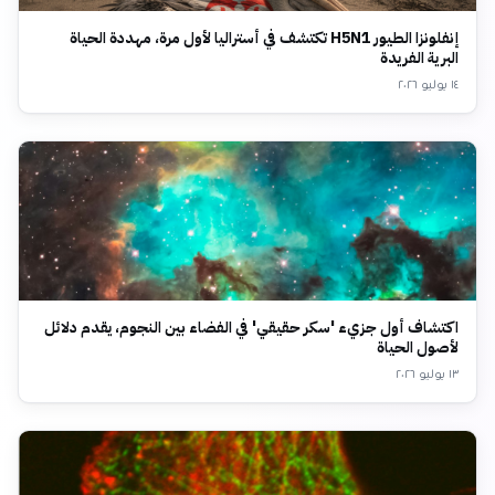
إنفلونزا الطيور H5N1 تكتشف في أستراليا لأول مرة، مهددة الحياة
البرية الفريدة
١٤ يوليو ٢٠٢٦
اكتشاف أول جزيء 'سكر حقيقي' في الفضاء بين النجوم، يقدم دلائل
لأصول الحياة
١٣ يوليو ٢٠٢٦