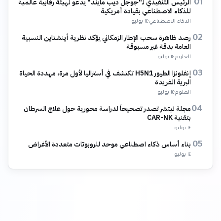
الرئيس التنفيذي لـ"جوجل ديب مايند" يدعو لهيئة رقابية عالمية
01
للذكاء الاصطناعي بقيادة أمريكية
الذكاء الاصطناعي
·
١٤ يوليو
رصد ظاهرة سحب الإطار الزمكاني يؤكد نظرية أينشتاين النسبية
02
العامة بدقة غير مسبوقة
العلوم
·
١٤ يوليو
إنفلونزا الطيور H5N1 تكتشف في أستراليا لأول مرة، مهددة الحياة
03
البرية الفريدة
العلوم
·
١٤ يوليو
مجلة نيتشر تصدر تصحيحاً لدراسة محورية حول علاج السرطان
04
بتقنية CAR-NK
١٤ يوليو
بناء أساس ذكاء اصطناعي موحد للروبوتات متعددة الأغراض
05
١٤ يوليو