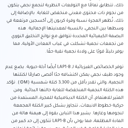
ذلك، تتطابق تمامًا مع التوقعات النظرية لتجمع نجمي يتكون 
من نجوم ذات محتوى معدني منخفض للغاية. بالإضافة إلى 
ذلك، تُظهر المجرة نسبة وفرة كربون إلى أكسجين مرتفعة في 
وسطها بين النجمي، بالنسبة لمعدنيتها الإجمالية. هذه 
البصمة الكيميائية المحددة تتوافق مع نواتج التخليق النووي 
من تجمعات نجمية تشكلت في غياب المعادن الأولية، مما 
توفر الخصائص الفيزيائية لـ LAP1-B أيضًا أدلة حيوية. يضع عدم 
وجود طيف نجمي يمكن اكتشافه حدًا أقصى صارمًا لكتلتها 
النجمية، والتي تقدر بأقل من 3,300 كتلة شمسية (M⊙). تؤكد 
هذه الكتلة النجمية المنخفضة للغاية حالتها البدائية. ومن 
المثير للاهتمام، أن الكتلة الديناميكية للمجرة، المستمدة من 
حركية خطوط الانبعاث، تتجاوز بشكل كبير الكتلة المجمعة 
لنجومها وغازها. يشير هذا التباين بقوة إلى هيمنة هالة من 
المادة المظلمة، مما يوحي بأن LAP1-B تتكون إلى حد كبير من 