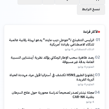
نسخ الرابط
الأكثر قراءة
الرئيس التنفيذي لـ"جوجل ديب مايند" يدعو لهيئة رقابية عالمية
01
للذكاء الاصطناعي بقيادة أمريكية
الذكاء الاصطناعي
·
١٤ يوليو
رصد ظاهرة سحب الإطار الزمكاني يؤكد نظرية أينشتاين النسبية
02
العامة بدقة غير مسبوقة
العلوم
·
١٤ يوليو
إنفلونزا الطيور H5N1 تكتشف في أستراليا لأول مرة، مهددة الحياة
03
البرية الفريدة
العلوم
·
١٤ يوليو
مجلة نيتشر تصدر تصحيحاً لدراسة محورية حول علاج السرطان
04
بتقنية CAR-NK
١٤ يوليو