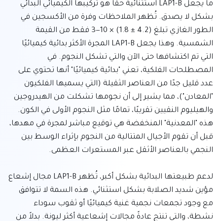
ما يجعل LAP1-B استثنائية حقًا هو تركيبها الكيميائي البدائي 
بشكل لا يصدق. تُظهر الملاحظات وفرة من الأكسجين في 
الطور الغازي تبلغ (4.2 ± 1.8) × 10−3 فقط من القيمة 
الشمسية. وهذا يجعل LAP1-B المجرة الأكثر بدائية كيميائيًا 
التي تم اكتشافها حتى الآن والتي تشكل النجوم. في 
المصطلحات الفلكية، تعني "بدائية كيميائيًا" أنها تحتوي على 
عدد قليل جدًا من العناصر الثقيلة (التي يسميها الفلكيون 
"المعادن")، مما يشير إلى أن نجومها تشكلت من الهيدروجين 
والهيليوم النقيين تقريبًا، تمامًا مثل النجوم الأولى في الكون. 
هذه "المعدنية" المنخفضة هي توقيع مباشر لمجرة في مهدها، 
قبل أن تقوم الأجيال المتتالية من النجوم بإثراء الوسط بين 
لدعم طبيعتها البدائية بشكل أكبر، تُظهر LAP1-B مجال إشعاع 
مؤين شديد الصلابة بشكل استثنائي. هذه السمة لا تتوافق 
مع وجود تجمعات نجمية غنية كيميائيًا أو ثقوب سوداء 
نشطة، والتي تنتج عادةً مجالات إشعاعية أكثر ليونة. بدلاً من 