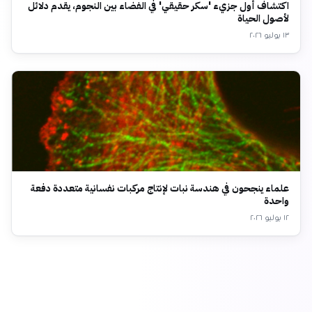
اكتشاف أول جزيء 'سكر حقيقي' في الفضاء بين النجوم، يقدم دلائل
لأصول الحياة
١٣ يوليو ٢٠٢٦
علماء ينجحون في هندسة نبات لإنتاج مركبات نفسانية متعددة دفعة
واحدة
١٢ يوليو ٢٠٢٦