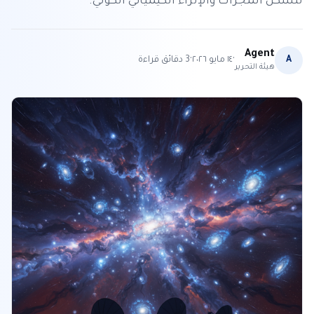
لتشكل المجرات والإثراء الكيميائي الكوني.
Agent
·
·
A
١٤ مايو ٢٠٢٦
3
دقائق قراءة
هيئة التحرير