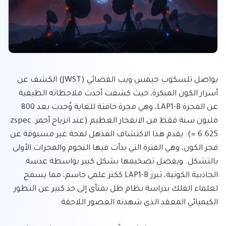
يواصل تلسكوب جيمس ويب الفضائي (JWST) الكشف عن 
أسرار الكون المبكرة، حيث كشفت أحدث ملاحظاته الطيفية 
عن المجرة LAP1-B، وهي مجرة خافتة للغاية وُجدت بعد 800 
مليون سنة فقط من الانفجار العظيم (عند انزياح أحمر zspec 
= 6.625). يقدم هذا الاكتشاف المذهل لمحة غير مسبوقة عن 
فجر الكون، وهي الفترة التي بدأت فيها النجوم والمجرات الأولى 
بالتشكل. وبفضل تضخيمها بشكل كبير بواسطة عدسة 
الجاذبية الكونية، تبرز LAP1-B ككنز علمي حاسم، مما يسمح 
لعلماء الفلك بدراسة نظام ظل بمنأى إلى حد كبير عن التطور 