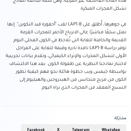
هذه المادة الغامضة غير المرئية، وهي سمة شائعة لنماذج 
في جوهرها، أُطلق على LAP1-B لقب "أحفورة قيد التكوين". إنها 
تمثل سلفًا مباشرًا عالي الانزياح الأحمر للمجرات القزمة 
القديمة والخافتة للغاية التي تُلاحظ في الكون المحلي اليوم. 
توفر دراسة LAP1-B نافذة نادرة وقيمة للغاية على المراحل 
الأولى لتشكل المجرات والإثراء الكيميائي، وتقدم بيانات تجريبية 
لاختبار نماذجنا النظرية عن طفولة الكون. يعد هذا الاكتشاف 
بواسطة جيمس ويب خطوة هائلة نحو فهم كيفية تطور 
الكون من مزيج متجانس من الهيدروجين والهيليوم إلى 
النسيج المعقد من المجرات الذي نراه اليوم.
مشاركة
Facebook
X
Telegram
WhatsApp