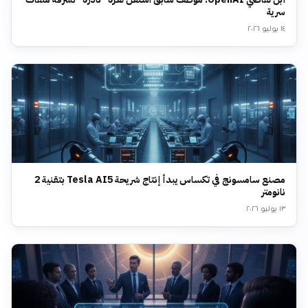
سرية
١٤ يوليو ٢٠٢٦
مصنع سامسونج في تكساس يبدأ إنتاج شريحة Tesla AI5 بتقنية 2
نانومتر
١٣ يوليو ٢٠٢٦