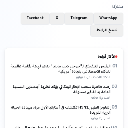
مشاركة
Facebook
X
Telegram
WhatsApp
نسخ الرابط
الأكثر قراءة
الرئيس التنفيذي لـ"جوجل ديب مايند" يدعو لهيئة رقابية عالمية
01
للذكاء الاصطناعي بقيادة أمريكية
الذكاء الاصطناعي
·
١٤ يوليو
رصد ظاهرة سحب الإطار الزمكاني يؤكد نظرية أينشتاين النسبية
02
العامة بدقة غير مسبوقة
العلوم
·
١٤ يوليو
إنفلونزا الطيور H5N1 تكتشف في أستراليا لأول مرة، مهددة الحياة
03
البرية الفريدة
العلوم
·
١٤ يوليو
مجلة نيتشر تصدر تصحيحاً لدراسة محورية حول علاج السرطان