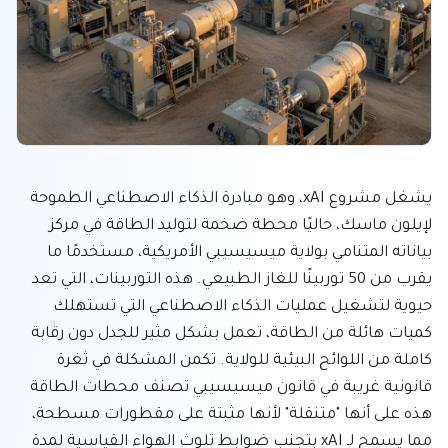
يشغل مشروع xAI، وهو مبادرة الذكاء الاصطناعي الطموحة 
لإيلون ماسك، حاليًا محطة ضخمة لتوليد الطاقة في مركز 
بياناته المتنامي بولاية ميسيسيبي الأمريكية، مستخدمًا ما 
يقرب من 50 توربينًا للغاز الطبيعي. هذه التوربينات، التي تعد 
حيوية لتشغيل عمليات الذكاء الاصطناعي التي تستهلك 
كميات هائلة من الطاقة، تعمل بشكل مثير للجدل دون رقابة 
كاملة من اللوائح البيئية للولاية. تكمن المشكلة في ثغرة 
قانونية غريبة في قانون ميسيسيبي تصنف محطات الطاقة 
هذه على أنها "متنقلة" لأنها مثبتة على مقطورات مسطحة، 
مما يسمح لـ xAI بتجنب ضوابط تلوث الهواء القياسية لمدة 