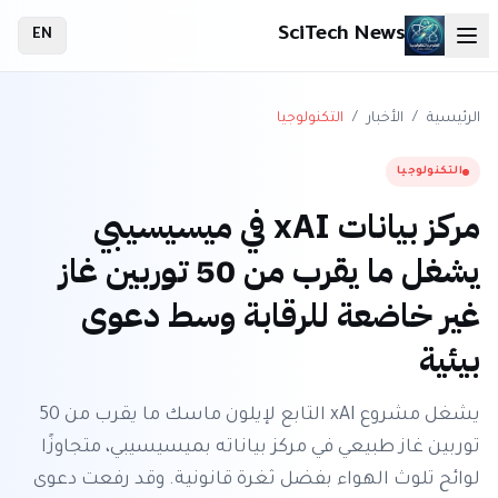
SciTech News
EN
الرئيسية
/
الأخبار
/
التكنولوجيا
التكنولوجيا
مركز بيانات xAI في ميسيسيبي
يشغل ما يقرب من 50 توربين غاز
غير خاضعة للرقابة وسط دعوى
بيئية
يشغل مشروع xAI التابع لإيلون ماسك ما يقرب من 50
توربين غاز طبيعي في مركز بياناته بميسيسيبي، متجاوزًا
لوائح تلوث الهواء بفضل ثغرة قانونية. وقد رفعت دعوى