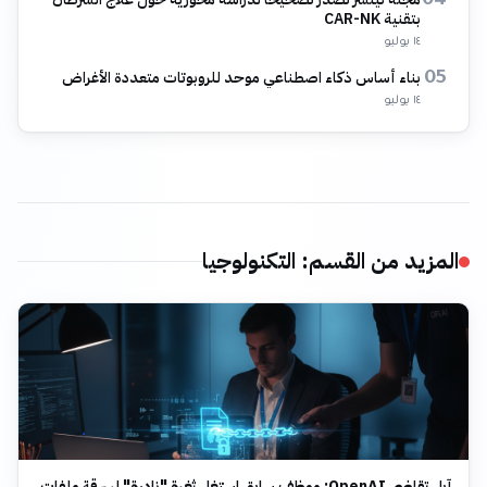
04
بتقنية CAR-NK
١٤ يوليو
بناء أساس ذكاء اصطناعي موحد للروبوتات متعددة الأغراض
05
١٤ يوليو
المزيد من القسم
:
التكنولوجيا
آبل تقاضي OpenAI: موظف سابق استغل ثغرة "نادرة" لسرقة ملفات