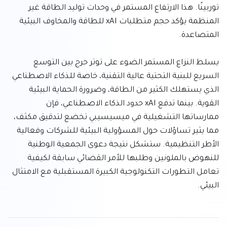
توربينًا. هذا الارتفاع المستمر في وحدات توليد الطاقة غير 
المنظمة يؤكد حجم متطلبات xAI للطاقة والمخاوف البيئية 
يسلط النزاع المستمر الضوء على توتر حرج بين التوسع 
السريع للبنية التحتية عالية التقنية، خاصة للذكاء الاصطناعي 
الذي يستهلك الكثير من الطاقة، وضرورة الحماية البيئية 
القوية. بينما تدفع xAI حدود الذكاء الاصطناعي، فإن 
ممارساتها التشغيلية في ميسيسيبي تخضع لتدقيق مكثف، 
مما يثير تساؤلات حول المسؤولية البيئية للشركات وفعالية 
الأطر التنظيمية. ستشكل نتيجة دعوى الجمعية الوطنية 
للنهوض بالملونين وطلبها للأمر القضائي سابقة لكيفية 
تعامل التطورات التكنولوجية الكبيرة المستقبلية مع الامتثال 
البيئي.