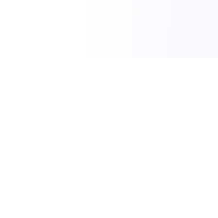
SciTech News
مصدركم الموثوق لأحدث الاخبار في العلوم والتكنولوجيا
والطاقة.