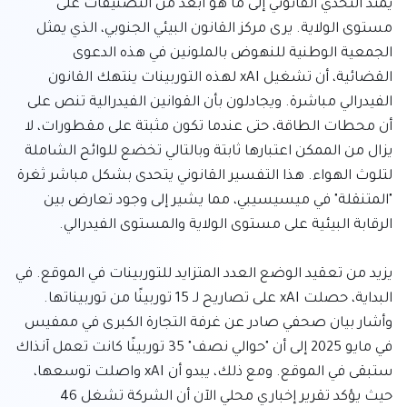
يمتد التحدي القانوني إلى ما هو أبعد من التصنيفات على 
مستوى الولاية. يرى مركز القانون البيئي الجنوبي، الذي يمثل 
الجمعية الوطنية للنهوض بالملونين في هذه الدعوى 
القضائية، أن تشغيل xAI لهذه التوربينات ينتهك القانون 
الفيدرالي مباشرة. ويجادلون بأن القوانين الفيدرالية تنص على 
أن محطات الطاقة، حتى عندما تكون مثبتة على مقطورات، لا 
يزال من الممكن اعتبارها ثابتة وبالتالي تخضع للوائح الشاملة 
لتلوث الهواء. هذا التفسير القانوني يتحدى بشكل مباشر ثغرة 
"المتنقلة" في ميسيسيبي، مما يشير إلى وجود تعارض بين 
يزيد من تعقيد الوضع العدد المتزايد للتوربينات في الموقع. في 
البداية، حصلت xAI على تصاريح لـ 15 توربينًا من توربيناتها. 
وأشار بيان صحفي صادر عن غرفة التجارة الكبرى في ممفيس 
في مايو 2025 إلى أن "حوالي نصف" 35 توربينًا كانت تعمل آنذاك 
ستبقى في الموقع. ومع ذلك، يبدو أن xAI واصلت توسعها، 
حيث يؤكد تقرير إخباري محلي الآن أن الشركة تشغل 46 