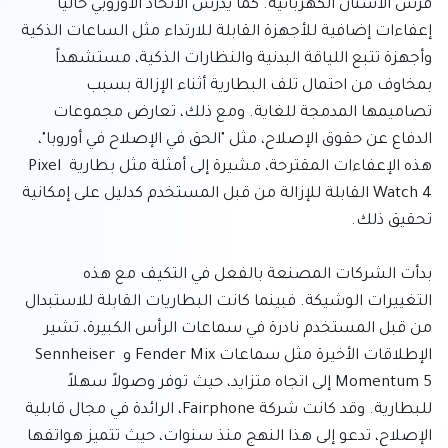
فرش الأسنان الكهربائية. كما يدرس الاتحاد الأوروبي حالياً 
إعفاءات إضافية للأجهزة القابلة للارتداء مثل الساعات الذكية 
وأجهزة تتبع اللياقة البدنية والنظارات الذكية، مستشهداً 
بمخاوف من احتمال تلف البطارية أثناء الإزالة بسبب 
تصاميمها المدمجة للغاية. ومع ذلك، تعارض مجموعات 
الدفاع عن حقوق الإصلاح، مثل "الحق في الإصلاح في أوروبا"، 
هذه الإعفاءات المقترحة، مشيرة إلى أمثلة مثل بطارية Pixel 
Watch 4 القابلة للإزالة من قبل المستخدم كدليل على إمكانية 
بدأت الشركات المصنعة بالفعل في التكيف مع هذه 
التغييرات الوشيكة. فبينما كانت البطاريات القابلة للاستبدال 
من قبل المستخدم نادرة في سماعات الرأس الكبيرة، تشير 
الإطلاقات الأخيرة مثل سماعات Fender Mix و Sennheiser 
Momentum 5 إلى اتجاه متزايد، حيث توفر وصولاً سهلاً 
للبطارية. وقد كانت شركة Fairphone، الرائدة في مجال قابلية 
الإصلاح، تدعو إلى هذا النهج منذ سنوات، حيث تتميز هواتفها 