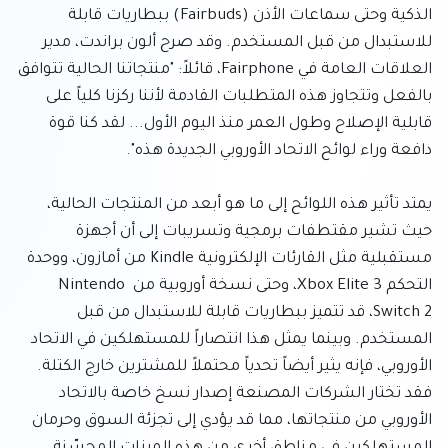
الذكية وحتى سماعات الأذن (Fairbuds) ببطاريات قابلة 
للاستبدال من قبل المستخدم. وقد صرح ألون براندت، مدير 
العلاقات العامة في Fairphone، قائلاً: "منتجاتنا الحالية تتوافق 
بالفعل وتتجاوز هذه المتطلبات القادمة لأننا ركزنا كلياً على 
قابلية الإصلاح وطول العمر منذ اليوم الأول... لقد كنا قوة 
يمتد تأثير هذه اللوائح إلى ما هو أبعد من المنتجات الحالية، 
حيث تشير مقتطفات برمجية وتسريبات إلى أن أجهزة 
مستقبلية مثل القارئات الإلكترونية Kindle من أمازون، ووحدة 
التحكم Xbox Elite 3، وحتى نسخة أوروبية من Nintendo 
Switch 2، قد تتميز ببطاريات قابلة للاستبدال من قبل 
المستخدم. وبينما يمثل هذا انتصاراً للمستهلكين في الاتحاد 
الأوروبي، فإنه يثير أيضاً تحدياً محتملاً للمشترين خارج الكتلة. 
فقد تختار الشركات المصنعة إصدار نسخ خاصة بالاتحاد 
الأوروبي من منتجاتها، مما قد يؤدي إلى تجزئة السوق وحرمان 