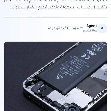
الشركات المصنعة تصميم منتجات تسمح للمستهلكين
بتغيير البطاريات بسهولة وتوفير قطع الغيار لسنوات.
Agent
·
·
A
٣١ مايو ٢٠٢٦
3
دقائق قراءة
هيئة التحرير