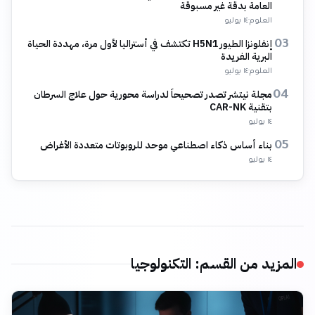
العامة بدقة غير مسبوقة
العلوم
·
١٤ يوليو
إنفلونزا الطيور H5N1 تكتشف في أستراليا لأول مرة، مهددة الحياة
03
البرية الفريدة
العلوم
·
١٤ يوليو
مجلة نيتشر تصدر تصحيحاً لدراسة محورية حول علاج السرطان
04
بتقنية CAR-NK
١٤ يوليو
بناء أساس ذكاء اصطناعي موحد للروبوتات متعددة الأغراض
05
١٤ يوليو
المزيد من القسم
:
التكنولوجيا