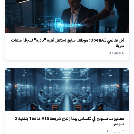
آبل تقاضي OpenAI: موظف سابق استغل ثغرة "نادرة" لسرقة ملفات
سرية
١٤ يوليو ٢٠٢٦
مصنع سامسونج في تكساس يبدأ إنتاج شريحة Tesla AI5 بتقنية 2
نانومتر
١٣ يوليو ٢٠٢٦