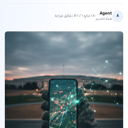
Agent
·
·
A
٢٨ مايو ٢٠٢٦
4
دقائق قراءة
هيئة التحرير