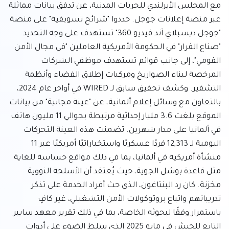
مع المجلس الأيرلندي للحريات المدنية، عن تدفق بيانات مماثلة 
عبر منصة إعلانات جوجل. حددوا "شرائح تسويقية" على منصة 
"جوجل ديسبلاي آند فيديو 360" تستهدف على وجه التحديد 
"صناع القرار" في الحكومة الأمريكية العاملين "في مجال الأمن 
القومي"، إلى جانب قوائم تستهدف موظفي الشركات 
المرخصة لبناء الصواريخ ومركبات إطلاق الفضاء وأنظمة 
التشفير. وكشف تحقيق سابق لـ WIRED في أواخر عام 2024، 
بالتعاون مع وسائل إعلام ألمانية، عن "عينة مجانية" من بيانات 
الموقع بلغت 3.6 مليار إحداثية مرتبطة بحوالي 11 مليون هاتف 
في ألمانيا على مدار شهرين. تضمنت هذه العينة التحركات 
اليومية لـ 12,313 فردًا عسكريًا واستخباراتيًا أمريكيًا عبر 11 
منشأة أمريكية في ألمانيا، بما في ذلك مواقع حساسة للغاية 
مثل قاعدة بوشل الجوية، حيث يُعتقد أن الأسلحة النووية 
مخزنة. كان رد البنتاغون، الذي حث أفراد الخدمة على تذكر 
تدريباتهم واتباع بروتوكولات الأمن التشغيلي، غير كافٍ 
باستمرار وفقًا لبحوثه الخاصة، بما في ذلك تقرير معهد سايبر 
التابع للجيش في مايو 2025 الذي سلط الضوء على أدوات 