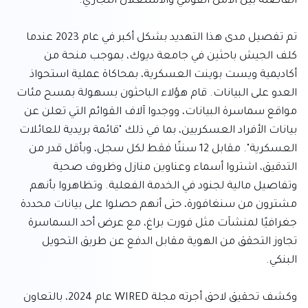
تم تفصيل مدى هذا التهديد بشكل أكبر في عام 2023 عندما 
كلف الجيش باحثين في جامعة ديوك، بموجب منحة من 
أكاديمية ويست بوينت العسكرية، بمحاكاة عملية استحواذ 
العدو على البيانات. قام هؤلاء الباحثون بسهولة بمسح مئات 
مواقع سماسرة البيانات، ووجدوا آلاف القوائم التي تعلن عن 
بيانات الأفراد العسكريين، بما في ذلك "قائمة بريدية للعائلات 
العسكرية". مقابل 12 سنتًا فقط لكل سجل، وبأقل قدر من 
التدقيق، اشتروا أسماء وعناوين منازل وظروف صحية 
وتفاصيل مالية لجنود في الخدمة الفعلية. وتظاهروا بأنهم 
مشترون من سنغافورة، حتى أنهم حصلوا على بيانات محددة 
جغرافيًا لمنشآت مثل فورت براغ، مع عرض أحد السماسرة 
تجاوز التحقق من الهوية مقابل الدفع عن طريق التحويل 
وكشف تحقيق لاحق أجرته مجلة WIRED عام 2024، بالتعاون 