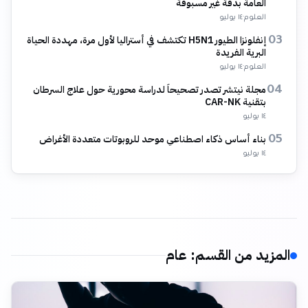
العامة بدقة غير مسبوقة
العلوم
·
١٤ يوليو
إنفلونزا الطيور H5N1 تكتشف في أستراليا لأول مرة، مهددة الحياة
03
البرية الفريدة
العلوم
·
١٤ يوليو
مجلة نيتشر تصدر تصحيحاً لدراسة محورية حول علاج السرطان
04
بتقنية CAR-NK
١٤ يوليو
بناء أساس ذكاء اصطناعي موحد للروبوتات متعددة الأغراض
05
١٤ يوليو
المزيد من القسم
:
عام