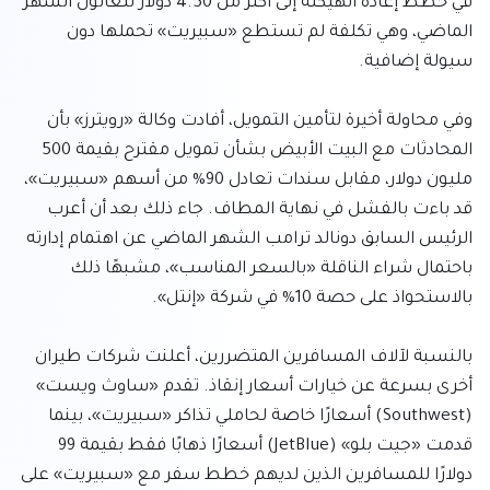
في خطط إعادة الهيكلة إلى أكثر من 4.50 دولار للغالون الشهر 
الماضي، وهي تكلفة لم تستطع «سبيريت» تحملها دون 
وفي محاولة أخيرة لتأمين التمويل، أفادت وكالة «رويترز» بأن 
المحادثات مع البيت الأبيض بشأن تمويل مقترح بقيمة 500 
مليون دولار، مقابل سندات تعادل 90% من أسهم «سبيريت»، 
قد باءت بالفشل في نهاية المطاف. جاء ذلك بعد أن أعرب 
الرئيس السابق دونالد ترامب الشهر الماضي عن اهتمام إدارته 
باحتمال شراء الناقلة «بالسعر المناسب»، مشبهًا ذلك 
بالنسبة لآلاف المسافرين المتضررين، أعلنت شركات طيران 
أخرى بسرعة عن خيارات أسعار إنقاذ. تقدم «ساوث ويست» 
(Southwest) أسعارًا خاصة لحاملي تذاكر «سبيريت»، بينما 
قدمت «جيت بلو» (JetBlue) أسعارًا ذهابًا فقط بقيمة 99 
دولارًا للمسافرين الذين لديهم خطط سفر مع «سبيريت» على 