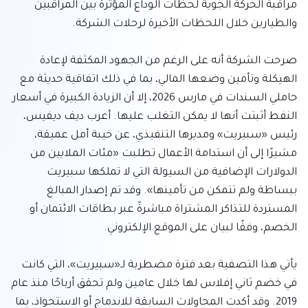
مراقبة الحركة الجوية لحظات الوداع المؤثرة بين المراقبين 
صرحت الشركة أنه على الرغم من الجهود المكثفة لإعادة 
الهيكلة وتأمين وضعها المالي، بما في ذلك اتفاقية حديثة مع 
حاملي السندات في مارس 2026، إلا أن الزيادة الكبيرة في أسعار 
النفط أثبتت أنها لا يمكن التغلب عليها. أعرب ديف ديفيس، 
رئيس «سبيريت» ومديرها التنفيذي، عن خيبة أمل عميقة، 
مشيرًا إلى أن استدامة الأعمال تطلبت «مئات الملايين من 
الدولارات الإضافية من السيولة التي لا تملكها سبيريت 
ببساطة ولم تتمكن من تأمينها». وقد تم إصدار المبالغ 
المستردة للتذاكر المشتراة مباشرةً عبر بطاقات الائتمان أو 
يأتي هذا التصفية بعد فترة مضطربة لـ«سبيريت»، التي كانت 
في خضم ثاني إفلاس لها خلال عامين ولم تحقق أرباحًا منذ عام 
2019. وقد أكدت المحاولات السابقة للاندماج أو الاستحواذ، بما 