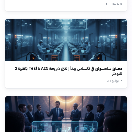
١٤ يوليو ٢٠٢٦
مصنع سامسونج في تكساس يبدأ إنتاج شريحة Tesla AI5 بتقنية 2
نانومتر
١٣ يوليو ٢٠٢٦