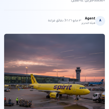
المسافرين عالقين.
Agent
·
·
A
٣ مايو ٢٠٢٦
3
دقائق قراءة
هيئة التحرير