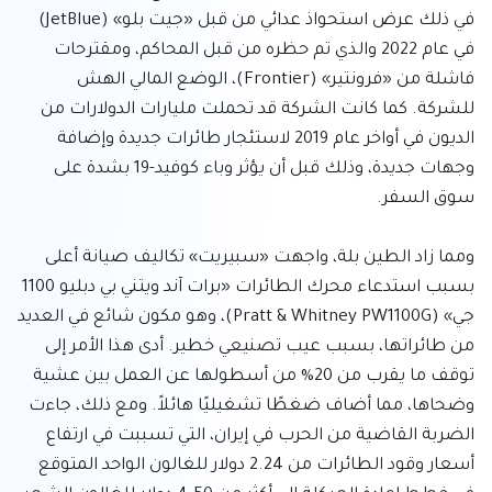
في ذلك عرض استحواذ عدائي من قبل «جيت بلو» (JetBlue) 
في عام 2022 والذي تم حظره من قبل المحاكم، ومقترحات 
فاشلة من «فرونتير» (Frontier)، الوضع المالي الهش 
للشركة. كما كانت الشركة قد تحملت مليارات الدولارات من 
الديون في أواخر عام 2019 لاستئجار طائرات جديدة وإضافة 
وجهات جديدة، وذلك قبل أن يؤثر وباء كوفيد-19 بشدة على 
ومما زاد الطين بلة، واجهت «سبيريت» تكاليف صيانة أعلى 
بسبب استدعاء محرك الطائرات «برات آند ويتني بي دبليو 1100 
جي» (Pratt & Whitney PW1100G)، وهو مكون شائع في العديد 
من طائراتها، بسبب عيب تصنيعي خطير. أدى هذا الأمر إلى 
توقف ما يقرب من 20% من أسطولها عن العمل بين عشية 
وضحاها، مما أضاف ضغطًا تشغيليًا هائلاً. ومع ذلك، جاءت 
الضربة القاضية من الحرب في إيران، التي تسببت في ارتفاع 
أسعار وقود الطائرات من 2.24 دولار للغالون الواحد المتوقع 