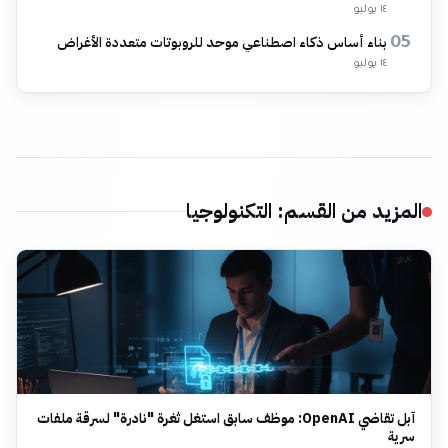
١٤ يوليو
بناء أساس ذكاء اصطناعي موحد للروبوتات متعددة الأغراض
05
١٤ يوليو
المزيد من القسم
:
التكنولوجيا
آبل تقاضي OpenAI: موظف سابق استغل ثغرة "نادرة" لسرقة ملفات
سرية