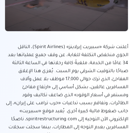
أعلنت شركة «سبيريت إيرلاينز» (Spirit Airlines)، الناقل 
الجوي منخفض التكلفة للغاية، عن وقف جميع عملياتها بعد 
34 عامًا من الخدمة، ملغيةً كافة رحلاتها في الساعة الثالثة 
صباحًا بالتوقيت الشرقي يوم السبت. يُعزى هذا الإغلاق 
المفاجئ، الذي ترك حوالي 17,000 موظف بلا عمل وآلاف 
المسافرين عالقين، بشكل أساسي إلى «ارتفاع مفاجئ 
ومستمر في أسعار الوقود» الذي ضاعف تكاليف وقود 
الطائرات، وتفاقم بسبب تداعيات «حرب ترامب على إيران»، إلى 
جانب ضغوط مالية كبيرة أخرى. يُعيد موقع «سبيريت» 
الإلكتروني الآن التوجيه إلى spiritrestructuring.com، ناصحًا 
المسافرين بعدم التوجه إلى المطارات، بينما سجلت سجلات 