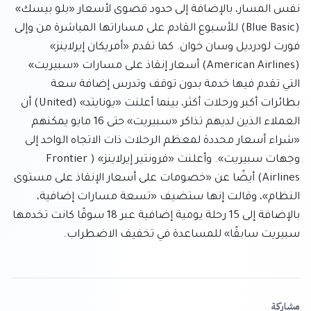
نفس المسار، بالإضافة إلى حدود قصوى لأسعار «بلو بيسك» 
(Blue Basic) للأسبوع القادم على مساراتها المباشرة من وإلى 
فورت لودرديل وسان خوان. كما تقدم «أمريكان إيرلاينز» 
(American Airlines) أسعار إنقاذ على مسارات «سبيريت» 
التي تقدم فيها خدمة بدون توقف وتدرس إضافة سعة 
بطائرات أكبر ورحلات أكثر، بينما أعلنت «يونايتد» (United) أن 
العملاء الذين لديهم تذاكر «سبيريت» حتى 16 مايو يمكنهم 
«شراء أسعار محددة لمعظم الرحلات ذات الاتجاه الواحد إلى 
وجهات سبيريت». وأعلنت «فرونتير إيرلاينز» (Frontier 
Airlines) أيضًا عن «خصومات على أسعار الإنقاذ على مستوى 
النظام»، وقالت إنها ستضيف «تسعة مسارات إضافية، 
بالإضافة إلى 15 رحلة يومية إضافية عبر 18 سوقًا كانت تخدمها 
سبيريت سابقًا» للمساعدة في تخفيف الاضطراب.
مشاركة