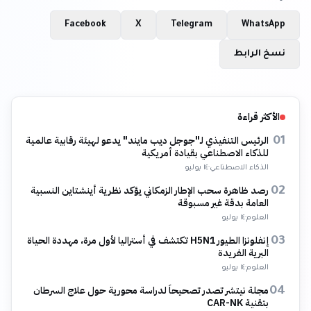
Facebook
X
Telegram
WhatsApp
نسخ الرابط
الأكثر قراءة
الرئيس التنفيذي لـ"جوجل ديب مايند" يدعو لهيئة رقابية عالمية
01
للذكاء الاصطناعي بقيادة أمريكية
الذكاء الاصطناعي
·
١٤ يوليو
رصد ظاهرة سحب الإطار الزمكاني يؤكد نظرية أينشتاين النسبية
02
العامة بدقة غير مسبوقة
العلوم
·
١٤ يوليو
إنفلونزا الطيور H5N1 تكتشف في أستراليا لأول مرة، مهددة الحياة
03
البرية الفريدة
العلوم
·
١٤ يوليو
مجلة نيتشر تصدر تصحيحاً لدراسة محورية حول علاج السرطان
04
بتقنية CAR-NK