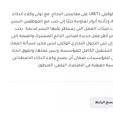
أخيرًا، تركز الركيزة الثالثة والأخيرة من التحول التجاري الوكيلي (ABT) على مقاييس النجاح. مع تولي وكلاء الذكاء 
الاصطناعي ملكية أكبر لعمليات المؤسسة الأساسية، وتأدية أدوار تعاونية جنبًا إلى جنب مع الموظفين البشر، 
ستصبح مقاييس القوى العاملة التقليدية التي صُممت لبيئات العمل التي يسيطر عليها البشر قديمة. يجب 
على المؤسسات إعادة تعريف ما يشكل النجاح، وتطوير أطر عمل جديدة لقياس الناتج المشترك والقيمة التي 
تخلقها الفرق الهجينة من البشر والذكاء الاصطناعي. إن تبني التحول التجاري الوكيلي ليس مجرد مسألة اعتماد 
أدوات جديدة؛ إنه ضرورة شاملة لإعادة تصميم نموذج التشغيل الكامل للمؤسسة، وسير عملها، وحقوق اتخاذ 
القرار، وأنظمة إدارة الأداء. وبهذه الطريقة فقط، يمكن للمؤسسات ضمان أن يصبح وكلاء الذكاء الاصطناعي 
ية حقيقية في الاقتصاد الرقمي المتطور.
سخ الرابط