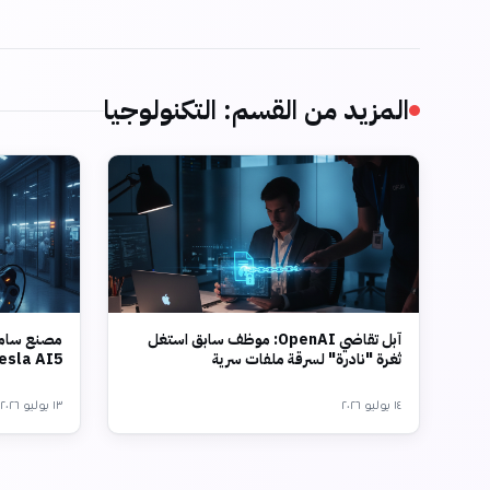
المزيد من القسم
:
التكنولوجيا
آبل تقاضي OpenAI: موظف سابق استغل
مصنع سامس
ثغرة "نادرة" لسرقة ملفات سرية
Tesla AI5 بتقنية 2 نانو
١٤ يوليو ٢٠٢٦
١٣ يوليو ٢٠٢٦