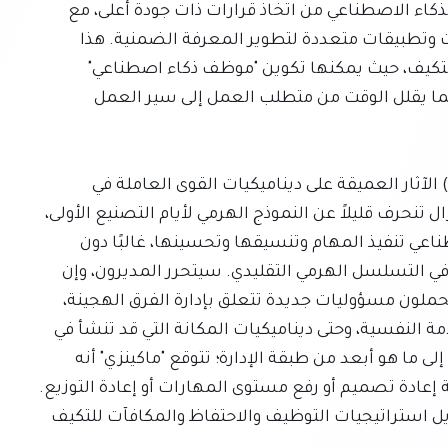
يجب على القادة تكييف حزمهم التقنية لتمكين وكلاء الذكاء الاصطناعي من اتخاذ قرارات ذات جودة أعلى، مع 
إعطاء الأولوية للوصول المتزامن إلى مجموعات بيانات وتطبيقات متعددة لتطوير المعرفة الضمنية. هذا 
التحول المعماري يجعل المؤسسات أكثر قدرة على التكيف، حيث يمكنها تكوين "موظف ذكاء اصطناعي" 
باستخدام اللغة الطبيعية وربطه بالأنظمة اللازمة، مما يقلل الوقت من متطلب العمل إلى سير العمل 
تتناول الركيزة الثانية من التحول التجاري الوكيلي (ABT) الآثار العميقة على ديناميكيات القوى العاملة في 
المؤسسة. فالهياكل الحالية للقوى العاملة، التي لا تزال تنحرف قليلاً عن النموذج الهرمي لأيام التصنيع الأولى، 
غير مناسبة لمستقبل حيث يمكن لوكلاء الذكاء الاصطناعي تنفيذ المهام وتنسيقها وتحسينها، غالبًا دون 
تنسيق إداري مباشر. وهذا يطمس الخطوط الفاصلة في التسلسل الهرمي التقليدي. سيتحرر المديرون، وإن 
كان ذلك من العديد من المهام التنفيذية، لكنهم سيتحملون مسؤوليات جديدة تتعلق بإدارة الفرق الهجينة، 
والتعامل مع قضايا الثقة، والقدرة على الشرح، والسلامة النفسية، وحتى ديناميكيات المكانة التي قد تنشأ في 
بيئة عمل هجينة. يمتد تأثير الذكاء الاصطناعي الوكيلي إلى ما هو أبعد من طبقة الإدارة؛ تتوقع "ماكينزي" أنه 
بحلول عام 2030، ستتطلب ثلاثة أرباع الوظائف الحالية إعادة تصميم أو رفع مستوى المهارات أو إعادة التوزيع. 
وبالتالي، يجب على المؤسسات التصرف بسرعة لتعديل استراتيجيات التوظيف والاحتفاظ والمكافآت للتكيف 