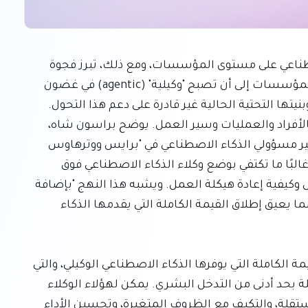
يشهد العالم اليوم تبنيًا متسارعًا لوكلاء الذكاء الاصطناعي على مستوى المؤسسات، ومع ذلك، تبرز فجوة 
واضحة بين الطموح والتنفيذ. فبينما تطمح 85% من المؤسسات إلى أن تصبح "وكيلية" (agentic) في غضون 
السنوات الثلاث المقبلة، تقر 76% منها بأن عملياتها وبنيتها التحتية الحالية غير قادرة على دعم هذا التحول. 
ويعزى هذا النقص في الاستعداد إلى تحديات تتعلق بالأفراد والعمليات وسير العمل. يوضح براسون شاه، 
المدير التقني العالمي لاستشارات القوى العاملة وكبير مسؤولي الذكاء الاصطناعي في "برايس ووترهاوس 
كوبرز" بالمملكة المتحدة، أن العديد من المؤسسات غالبًا ما تكتفي بوضع وكلاء الذكاء الاصطناعي فوق 
عملياتها القائمة، بدلاً من إعادة تصور نموذج التشغيل وكيفية إعادة هيكلة العمل. ويشبه هذا النهج "بإضافة 
أشرطة لاصقة إلى أجزاء من نموذج تشغيل يتهاوى"، مما يعيق إطلاق القيمة الكاملة التي يقدمها الذكاء 
إن هذا الدمج الجزئي يمنع المؤسسات من تحقيق القيمة الكاملة التي يوفرها الذكاء الاصطناعي الوكيلي، والتي 
تكمن في قدرة الوكلاء على تنفيذ مهام وسير عمل كاملة بحد أدنى من التدخل البشري. يمكن لهؤلاء الوكلاء 
المتقدمين تنسيق المهام المعقدة، واتخاذ قرارات مستقلة، والتكيف مع الظروف المتغيرة، وتحسين الأداء 