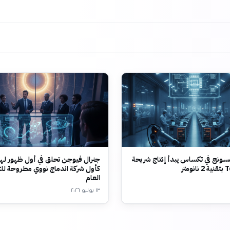
ونج في تكساس يبدأ إنتاج شريحة
جنرال فيوجن تحلق في أول ظهور لها
متر
كأول شركة اندماج نووي مطروحة لل
العام
١٣ يوليو ٢٠٢٦