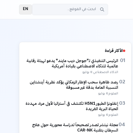
EN
الأكثر قراءة
الرئيس التنفيذي لـ"جوجل ديب مايند" يدعو لهيئة رقابية
01
عالمية للذكاء الاصطناعي بقيادة أمريكية
الذكاء الاصطناعي
·
١٤ يوليو
رصد ظاهرة سحب الإطار الزمكاني يؤكد نظرية أينشتاين
02
النسبية العامة بدقة غير مسبوقة
العلوم
·
١٤ يوليو
إنفلونزا الطيور H5N1 تكتشف في أستراليا لأول مرة، مهددة
03
الحياة البرية الفريدة
العلوم
·
١٤ يوليو
مجلة نيتشر تصدر تصحيحاً لدراسة محورية حول علاج
04
السرطان بتقنية CAR-NK