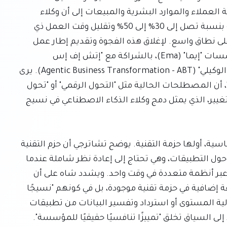
بشكل متكرر. تشير التقديرات الأولية في مجالات خدمة العملاء والموارد البشرية والمبيعات إلى أن وكلاء 
الذكاء الاصطناعي يمكنهم تسريع العمليات التجارية بنسبة تصل إلى 30% إلى 50% وتقليل وقت العمل ذي 
القيمة المنخفضة بنسبة 25% إلى 40% عند نشرهم على نطاق واسع. لإغلاق هذه الفجوة وتقديم إطار عمل 
جديد، صاغت منصة الذكاء الاصطناعي الوكيلي للمؤسسات "إيما" (Ema)، بالشراكة مع "إتش إف إس 
ريسيرش" (HFS Research)، مصطلح "التحول التجاري الوكيلي" (Agentic Business Transformation - ABT). يرى 
سوروجيت تشاترجي، الرئيس التنفيذي ومؤسس "إيما"، أن المصطلحات الحالية مثل "التحول الرقمي" أو "تحول 
الذكاء الاصطناعي" لا تستوعب النطاق الكامل لهذا التغيير، الذي يمثل دمج وكلاء الذكاء الاصطناعي في نسيج 
يرتكز التحول التجاري الوكيلي (ABT) على ثلاث ركائز أساسية، أولها حزمة التقنية. يوضح تشاترجي أن حزم التقنية 
الحالية صُممت لسير العمل التي يديرها البشر وتتركز حول التطبيقات، وهي تحتاج إلى إعادة نظر شاملة عندما 
يكون الفاعل وكيل ذكاء اصطناعي يعمل بسرعة الآلة عبر أنظمة متعددة في وقت واحد. ويشدد شاه على أن 
قيمة وكلاء الذكاء الاصطناعي لا تكمن في كونهم طبقة إضافية في حزمة تقنية موجودة، بل في كونهم "نسيجًا 
رابطًا" يتحرك بين الطبقات أو عبرها لتنسيق مهمة عالية المستوى أو استرداد وتفسير البيانات من تطبيقات 
منفصلة متعددة. هذه القدرة على اتخاذ قرارات تستند إلى السياق تخلق "تمييزًا تنافسيًا حقيقيًا للمؤسسة". 