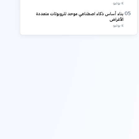
١٤ يوليو
بناء أساس ذكاء اصطناعي موحد للروبوتات متعددة
05
الأغراض
١٤ يوليو