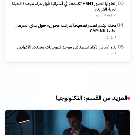
إنفلونزا الطيور H5N1 تكتشف في أستراليا لأول مرة، مهددة الحياة
03
البرية الفريدة
العلوم
·
١٤ يوليو
مجلة نيتشر تصدر تصحيحاً لدراسة محورية حول علاج السرطان
04
بتقنية CAR-NK
١٤ يوليو
بناء أساس ذكاء اصطناعي موحد للروبوتات متعددة الأغراض
05
١٤ يوليو
المزيد من القسم
:
التكنولوجيا