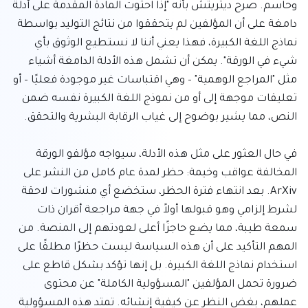
وحاسم. صرح ديتريتش بأنه "إذا احتوت المادة المقدمة على أدلة 
دامغة على أن المؤلفين لم يتحققوا من نتائج التوليد بواسطة 
نماذج اللغة الكبيرة، فهذا يعني أننا لا نستطيع الوثوق بأي 
شيء في الورقة". يمكن أن تشمل هذه الأدلة الدامغة أشياء 
مثل "المراجع الوهمية" – وهي اقتباسات غير موجودة فعليًا – أو 
تعليقات موجهة إلى أو من نموذج اللغة الكبيرة نفسه ضمن 
في حال العثور على مثل هذه الأدلة، سيواجه مؤلفو الورقة 
المخالفة عواقب وخيمة: حظر لمدة عام كامل من النشر على 
ArXiv. بعد انتهاء فترة الحظر، ستخضع أي منشورات لاحقة 
لشرط إلزامي وهو قبولها أولاً في جهة مراجعة أقران ذات 
سمعة طيبة، مما يضع حاجزًا أعلى لعودتهم إلى المنصة. من 
المهم التأكيد على أن هذه السياسة ليست حظرًا مطلقًا على 
استخدام نماذج اللغة الكبيرة. بل إنها تؤكد بشكل قاطع على 
ضرورة تحمل المؤلفين "المسؤولية الكاملة" عن محتوى 
عملهم، بغض النظر عن كيفية إنشائه. تمتد هذه المسؤولية 