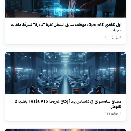
آبل تقاضي OpenAI: موظف سابق استغل ثغرة "نادرة" لسرقة ملفات
سرية
١٤ يوليو ٢٠٢٦
مصنع سامسونج في تكساس يبدأ إنتاج شريحة Tesla AI5 بتقنية 2
نانومتر
١٣ يوليو ٢٠٢٦