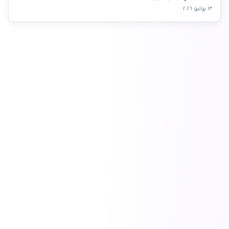
١٣ يوليو ٢٠٢٦